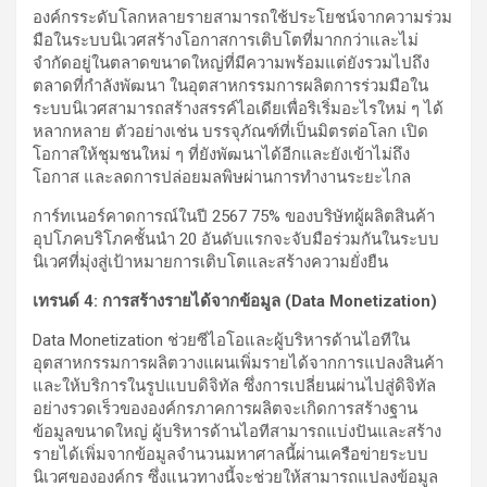
องค์กรระดับโลกหลายรายสามารถใช้ประโยชน์จากความร่วม
มือในระบบนิเวศสร้างโอกาสการเติบโตที่มากกว่าและไม่
จำกัดอยู่ในตลาดขนาดใหญ่ที่มีความพร้อมแต่ยังรวมไปถึง
ตลาดที่กำลังพัฒนา ในอุตสาหกรรมการผลิตการร่วมมือใน
ระบบนิเวศสามารถสร้างสรรค์ไอเดียเพื่อริเริ่มอะไรใหม่ ๆ ได้
หลากหลาย ตัวอย่างเช่น บรรจุภัณฑ์ที่เป็นมิตรต่อโลก เปิด
โอกาสให้ชุมชนใหม่ ๆ ที่ยังพัฒนาได้อีกและยังเข้าไม่ถึง
โอกาส และลดการปล่อยมลพิษผ่านการทำงานระยะไกล
การ์ทเนอร์คาดการณ์ในปี 2567 75% ของบริษัทผู้ผลิตสินค้า
อุปโภคบริโภคชั้นนำ 20 อันดับแรกจะจับมือร่วมกันในระบบ
นิเวศที่มุ่งสู่เป้าหมายการเติบโตและสร้างความยั่งยืน
เทรนด์
4
:
การสร้างรายได้จากข้อมูล
(
Data Monetization
)
Data Monetization ช่วยซีไอโอและผู้บริหารด้านไอทีใน
อุตสาหกรรมการผลิตวางแผนเพิ่มรายได้จากการแปลงสินค้า
และให้บริการในรูปแบบดิจิทัล ซึ่งการเปลี่ยนผ่านไปสู่ดิจิทัล
อย่างรวดเร็วขององค์กรภาคการผลิตจะเกิดการสร้างฐาน
ข้อมูลขนาดใหญ่ ผู้บริหารด้านไอทีสามารถแบ่งปันและสร้าง
รายได้เพิ่มจากข้อมูลจำนวนมหาศาลนี้ผ่านเครือข่ายระบบ
นิเวศขององค์กร ซึ่งแนวทางนี้จะช่วยให้สามารถแปลงข้อมูล