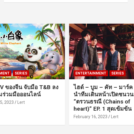
MENT
SERIES
ENTERTAINMENT
SERIES
V ของจีน จับมือ T&B ลง
ไฮด์ – บูม – คัท – มาร์
ร่วมมือออนไลน์
นำทีมเดินหน้าเปิดชนว
“ตรวนธรณี (Chains of
5, 2023
Lert
heart)” EP. 1 สุดเข้มข้น
February 16, 2023
Lert