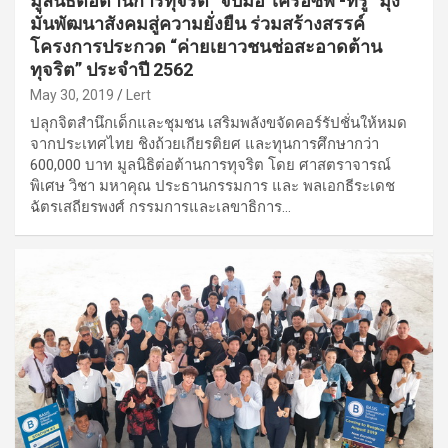
มูลนิธิต่อต้านการทุจริต” จับมือ“เครือซีพี -ทรู” มุ่ง
มั่นพัฒนาสังคมสู่ความยั่งยืน ร่วมสร้างสรรค์
โครงการประกวด “ค่ายเยาวชนช่อสะอาดต้าน
ทุจริต” ประจำปี 2562
May 30, 2019
Lert
ปลุกจิตสำนึกเด็กและชุมชน เสริมพลังขจัดคอร์รัปชั่นให้หมด
จากประเทศไทย ชิงถ้วยเกียรติยศ และทุนการศึกษากว่า
600,000 บาท มูลนิธิต่อต้านการทุจริต โดย ศาสตราจารณ์
พิเศษ วิชา มหาคุณ ประธานกรรมการ และ พลเอกธีระเดช
ฉัตรเสถียรพงศ์ กรรมการและเลขาธิการ…