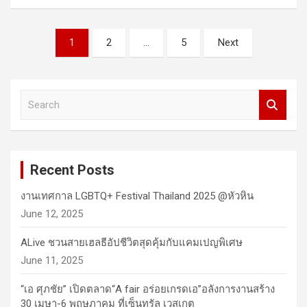
Posts
1
2
…
5
Next
pagination
S
e
a
r
c
Recent Posts
h
งานเทศกาล LGBTQ+ Festival Thailand 2025 @หัวหิน
June 12, 2025
ALive ชวนสายเฮลธีอัปชีวิตสุดคุ้มกับแคมเปญพิเศษ
June 11, 2025
“เอ ศุภชัย” เปิดตลาด“A fair อร่อยเกรดเอ”อลังการงานสร้าง
30 เมษา-6 พฤษภาคม ที่เซ็นทรัล เวสเกต