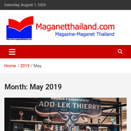
Skip
Saturday, August 1, 2026
to
content
Home
2019
May
Month:
May 2019