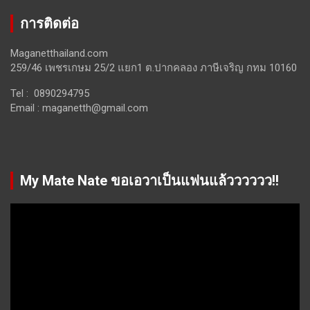
การติดต่อ
Maganetthailand.com
259/46 เพชรเกษม 25/2 แยก1 ต.ปากคลอง ภาษีเจริญ กทม 10160
Tel : 0890294795
Email :
maganetth@gmail.com
My Mate Nate ขอเอวาเป็นแฟนแล้วววววว!!
Video
Player