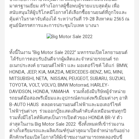
มาตรฐานเยี่ยม สร้างโอกาสผู้ซื้อพบผู้ขายแบบสุดคุ้ม เพื่อ
สนับสนุนให้ผู้บริโภคมีโอกาสได้เลือกซื้อยานยนต์ที่ถูกใจและ
คุ้มค่าในราคาจับต้องได้ ระหว่างวันที่ 19-28 สิงหาคม 2565 ณ
ศูนย์นิทรรศการและการประชุมไบเทค บางนา
ทั้งนี้ในงาน “Big Motor Sale 2022” มหกรรมเปิดโลกยานยนต์
ได้รับการตอบรับอันดีจากผู้ผลิตและจำหน่ายรถยนต์ รถ
อเนกประสงค์ ยานยนต์ไฟฟ้า และ มอเตอร์ไซค์ ได้แก่ BMW,
HONDA, JEEP, KIA, MAZDA, MERCEDES-BENZ, MG, MINI,
MITSUBISHI, NETA, NISSAN, PEUGEOT, SUBARU, SUZUKI,
TOYOTA, VOLT, VOLVO, BMW Motorrad, HARLEY-
DAVIDSON, HONDA, YAMAHA รวมทั้งยังมีบริษัทผู้จำหน่าย
รถยนต์มือสองพรีเมี่ยมและอุปกรณ์ตกแต่งพรีเมี่ยมต่างๆ อาทิ
B-AUTO HAUS ตลอดจนยานยนต์ไฟฟ้าและมอเตอร์ไซค์
ไฟฟ้ารุ่นต่างๆ ร่วมออกบู๊ธแสดงสินค้าคับคั่งเหมือนเช่นทุกปี
รวมทั้งมีไฮไลท์พิเศษเป็นการเปิดตัวของ HONDA BR-V ตัว
ล่าสุดในงาน Big Motor Sale 2022 ซึ่งทั้งหมดที่เข้าร่วมงาน
ต่างก็เตรียมรถและผลิตภัณฑ์รุ่นล่าสุดมาเปิดจำหน่ายกันอย่าง
คึกคักพร้อมเปิดโอกาสให้ผู้เข้าชมงานสามารถทดลองขับขี่