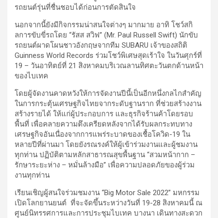
รถยนต์รุ่นที่ชื่นชอบได้ก่อนการตัดสินใจ
นอกจากนี้ยังมีกิจกรรมน่าสนใจต่างๆ มากมาย อาทิ โชว์สกิ
ลการขับขี่รถโดย “รัสส สวิฟ” (Mr. Paul Russell Swift) นักขับ
รถยนต์ผาดโผนชาวอังกฤษจากทีม SUBARU เจ้าของสถิติ
Guinness World Records ร่วมโชว์พิเศษสุดเร้าใจ ในวันศุกร์ที่
19 – วันอาทิตย์ที่ 21 สิงหาคมบริเวณลานทิศตะวันตกด้านหน้า
ของไบเทค
โดยผู้จัดงานคาดหวังให้การจัดงานปีนี้เป็นอีกหนึ่งกลไกสำคัญ
ในการกระตุ้นเศรษฐกิจไทยจากระดับฐานราก ที่ช่วยสร้างงาน
สร้างรายได้ ให้แก่ผู้ประกอบการ และธุรกิจร้านค้าโดยรอบ
พื้นที่ เพื่อคลายความตึงเครียดหลังจากได้รับผลกระทบทาง
เศรษฐกิจอันเนื่องจากการแพร่ระบาดของเชื้อโควิด-19 ใน
หลายปีที่ผ่านมา โดยยังรณรงค์ให้ผู้เข้าร่วมงานและผู้ชมงาน
ทุกท่าน ปฏิบัติตามหลักสาธารณสุขพื้นฐาน “สวมหน้ากาก –
รักษาระยะห่าง – หมั่นล้างมือ” เพื่อความปลอดภัยของผู้ร่วม
งานทุกท่าน
เรียนเชิญผู้สนใจร่วมชมงาน “Big Motor Sale 2022” มหกรรม
เปิดโลกยานยนต์ ที่จะจัดขึ้นระหว่างวันที่ 19-28 สิงหาคมนี้ ณ
ศูนย์นิทรรศการและการประชุมไบเทค บางนา เดินทางสะดวก