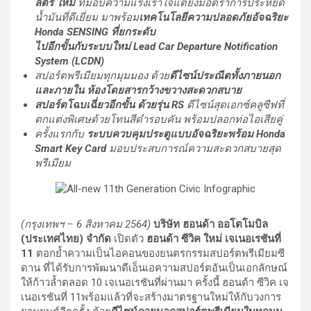
ลิตร ใหม่
ที่มอบความแรงเร้าใจแต่ยังมีอัตราการประหยัด
น้ำมันที่ดีเยี่ยม มาพร้อม
เทคโนโลยีความปลอดภัยอัจฉริยะ
Honda SENSING ที่ยกระดับ
ไปอีกขั้นกับระบบใหม่ Lead Car Departure Notification
System (LCDN)
สปอร์ตพรีเมียมทุกมุมมอง ด้วย
ดีไซน์ประณีตทั้งภายนอก
และภายใน ห้องโดยสารกว้างขวางสะดวกสบาย
สปอร์ตโฉบเฉี่ยวอีกขั้น ด้วยรุ่น
RS
ดีไซน์สุดเอกซ์คลูซีฟที่
ตกแต่งพิเศษด้วยโทนสีดำรอบคัน พร้อมปลอกท่อไอเสียคู่
ครั้งแรกกับ
ระบบควบคุมประตูแบบอัจฉริยะพร้อม
Honda
Smart Key Card
มอบประสบการณ์ความสะดวกสบายสุด
พรีเมียม
(กรุงเทพฯ – 6 สิงหาคม 2564)
บริษัท ฮอนด้า ออโตโมบิล
(ประเทศไทย) จำกัด
เปิดตัว
ฮอนด้า ซีวิค ใหม่ เจเนอเรชันที่
11
ตอกย้ำความเป็นไอคอนของยนตรกรรมสปอร์ตพรีเมียมซี
ดาน ที่ได้รับการพัฒนาดีเอ็นเอความสปอร์ตอันเป็นเอกลักษณ์
ให้ก้าวล้ำตลอด 10 เจเนอเรชันที่ผ่านมา ครั้งนี้ ฮอนด้า ซีวิค เจ
เนอเรชันที่ 11พร้อมแล้วที่จะสร้างมาตรฐานใหม่ให้กับวงการ