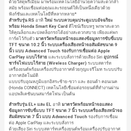
ด้วยวัสดุพรีเมียม มาพร้อมเทคโนโลยีอำนวยความสะดวกล้ำ
สมัย พร้อมเชื่อมต่อคุณและรถยนต์ให้เป็นหนึ่งเดียวด้วย
ฟังก์ชันและเทคโนโลยีที่หลากหลาย*
สำหรับรุ่น
RS
อาทิ
ใหม่
ระบบควบคุมประตูแบบอัจฉริยะ
พร้อม
Honda Smart Key Card
ดีไซน์เรียบหรู พกพาสะดวก
ให้คุณล็อกและปลดล็อกรถได้อย่างสะดวกสบาย เพียงแค่พก
การ์ดไว้กับตัว
มาตรวัดพร้อมหน้าจอแสดงข้อมูลการขับขี่แบบ
TFT ขนาด 10.2 นิ้ว ระบบเครื่องเสียงหน้าจอสัมผัสขนาด 9
นิ้ว แบบ Advanced Touch รองรับการเชื่อมต่อ Apple
CarPlay แบบไร้สาย
และระบบสั่งการด้วยเสียง Siri
อุปกรณ์
ชาร์จไฟแบบไร้สาย (
Wireless Charger)
ระบบสตาร์ท
เครื่องยนต์พร้อมเครื่องปรับอากาศด้วยกุญแจรีโมท ระบบปรับ
อากาศอัตโนมัติ
แบบปรับอุณหภูมิแยกอิสระซ้าย-ขวา และ ฮอนด้า คอนเนค
(Honda CONNECT) เทคโนโลยีเชื่อมต่อรถยนต์ที่ทำงานผ่าน
แอปพลิเคชันบนสมาร์ตโฟน เป็นต้น
สำหรับรุ่น
EL+ และ EL
อาทิ
มาตรวัดพร้อมหน้าจอแสดง
ข้อมูลการขับขี่แบบ
TFT ขนาด 7 นิ้ว ระบบเครื่องเสียงหน้าจอ
สัมผัสขนาด 7 นิ้ว แบบ Advanced Touch
รองรับการเชื่อม
ต่อ Apple CarPlay และระบบสั่งการ
ด้วยเสียง Siri ระบบสตาร์ทเครื่องยนต์พร้อมเครื่องปรับอากาศ