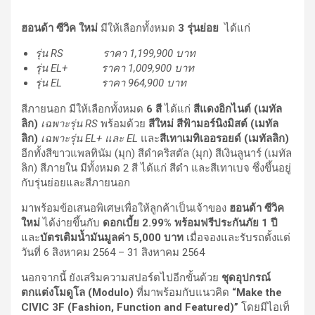
ฮอนด้า ซีวิค ใหม่
มีให้เลือกทั้งหมด
3 รุ่นย่อย
ได้แก่
รุ่น
RS ราคา
1,199,900
บาท
รุ่น
EL+ ราคา 1,009,900 บาท
รุ่น
EL ราคา 964,900 บาท
สีภายนอก มีให้เลือกทั้งหมด
6 สี
ได้แก่
สีแดงอิกไนต์ (เมทัล
ลิก)
เฉพาะรุ่น
RS
พร้อมด้วย
สีใหม่ สีฟ้ามอร์นิงมิสต์ (เมทัล
ลิก)
เฉพาะรุ่น
EL+ และ EL
และ
สีเทาเมทิเออรอยด์ (เมทัลลิก)
อีกทั้งสีขาวแพลทินัม (มุก) สีดำคริสตัล (มุก) สีเงินลูนาร์ (เมทัล
ลิก) สีภายใน มีทั้งหมด 2 สี ได้แก่ สีดำ และสีเทาเบจ ซึ่งขึ้นอยู่
กับรุ่นย่อยและสีภายนอก
มาพร้อมข้อเสนอพิเศษเพื่อให้ลูกค้าเป็นเจ้าของ
ฮอนด้า ซีวิค
ใหม่
ได้ง่ายขึ้นกับ
ดอกเบี้ย
2.99% พร้อมฟรีประกันภัย 1 ปี
และ
บัตรเติมน้ำมันมูลค่า
5,000 บาท
เมื่อจองและรับรถตั้งแต่
วันที่ 6 สิงหาคม 2564 – 31 สิงหาคม 2564
นอกจากนี้ ยังเสริมความสปอร์ตไปอีกขั้นด้วย
ชุดอุปกรณ์
ตกแต่งโมดูโล (
Modulo)
ที่มาพร้อมกับแนวคิด
“
Make the
CIVIC 3F
(
Fashion, Function and Featured
)”
โดยมีไอเท็