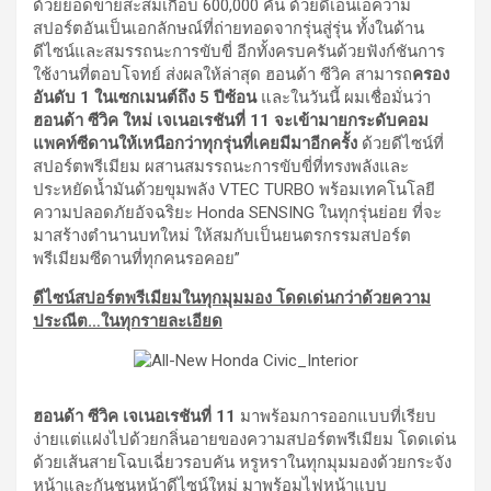
ด้วยยอดขายสะสมเกือบ 600,000 คัน ด้วยดีเอ็นเอความ
สปอร์ตอันเป็นเอกลักษณ์ที่ถ่ายทอดจากรุ่นสู่รุ่น ทั้งในด้าน
ดีไซน์และสมรรถนะการขับขี่ อีกทั้งครบครันด้วยฟังก์ชันการ
ใช้งานที่ตอบโจทย์ ส่งผลให้ล่าสุด ฮอนด้า ซีวิค สามารถ
ครอง
อันดับ 1 ในเซกเมนต์ถึง 5 ปีซ้อน
และในวันนี้ ผมเชื่อมั่นว่า
ฮอนด้า ซีวิค ใหม่ เจเนอเรชันที่ 11 จะเข้ามายกระดับคอม
แพคท์ซีดานให้เหนือกว่าทุกรุ่นที่เคยมีมาอีกครั้ง
ด้วยดีไซน์ที่
สปอร์ตพรีเมียม ผสานสมรรถนะการขับขี่ที่ทรงพลังและ
ประหยัดน้ำมันด้วยขุมพลัง VTEC TURBO พร้อมเทคโนโลยี
ความปลอดภัยอัจฉริยะ Honda SENSING ในทุกรุ่นย่อย ที่จะ
มาสร้างตำนานบทใหม่ ให้สมกับเป็นยนตรกรรมสปอร์ต
พรีเมียมซีดานที่ทุกคนรอคอย”
ดีไซน์สปอร์ตพรีเมียมในทุกมุมมอง โดดเด่นกว่าด้วยความ
ประณีต…ในทุกรายละเอียด
ฮอนด้า ซีวิค เจเนอเรชันที่
11
มาพร้อมการออกแบบที่เรียบ
ง่ายแต่แฝงไปด้วยกลิ่นอายของความสปอร์ตพรีเมียม โดดเด่น
ด้วยเส้นสายโฉบเฉี่ยวรอบคัน หรูหราในทุกมุมมองด้วยกระจัง
หน้าและกันชนหน้าดีไซน์ใหม่ มาพร้อมไฟหน้าแบบ