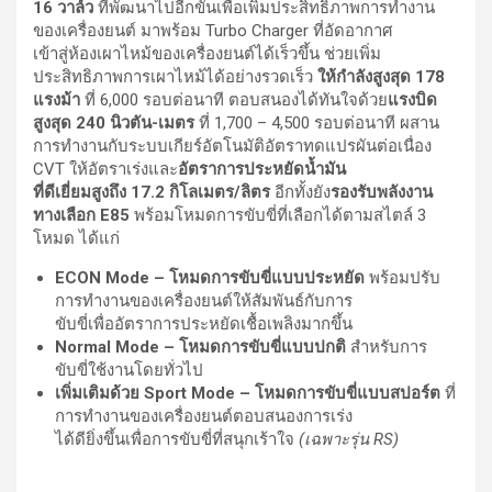
16 วาล์ว
ที่พัฒนาไปอีกขั้นเพื่อเพิ่มประสิทธิภาพการทำงาน
ของเครื่องยนต์ มาพร้อม Turbo Charger ที่อัดอากาศ
เข้าสู่ห้องเผาไหม้ของเครื่องยนต์ได้เร็วขึ้น ช่วยเพิ่ม
ประสิทธิภาพการเผาไหม้ได้อย่างรวดเร็ว
ให้กำลังสูงสุด
178
แรงม้า
ที่ 6,000 รอบต่อนาที ตอบสนองได้ทันใจด้วย
แรงบิด
สูงสุด
240 นิวตัน-เมตร
ที่ 1,700 – 4,500 รอบต่อนาที ผสาน
การทำงานกับระบบเกียร์อัตโนมัติอัตราทดแปรผันต่อเนื่อง
CVT ให้อัตราเร่งและ
อัตราการประหยัดน้ำมัน
ที่ดีเยี่ยมสูงถึง 17.2 กิโลเมตร/ลิตร
อีกทั้งยัง
รองรับพลังงาน
ทางเลือก
E85
พร้อมโหมดการขับขี่ที่เลือกได้ตามสไตล์ 3
โหมด ได้แก่
ECON Mode – โหมดการขับขี่แบบประหยัด
พร้อมปรับ
การทำงานของเครื่องยนต์ให้สัมพันธ์กับการ
ขับขี่เพื่ออัตราการประหยัดเชื้อเพลิงมากขึ้น
Normal Mode – โหมดการขับขี่แบบปกติ
สำหรับการ
ขับขี่ใช้งานโดยทั่วไป
เพิ่มเติมด้วย
Sport Mode – โหมดการขับขี่แบบสปอร์ต
ที่
การทำงานของเครื่องยนต์ตอบสนองการเร่ง
ได้ดียิ่งขึ้นเพื่อการขับขี่ที่สนุกเร้าใจ
(เฉพาะรุ่น
RS)