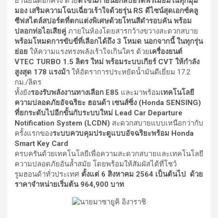
ยานยนต์อีกครั้ง ด้วย
ดีไซน์ภายนอกสปอร์ตพรีเมียมในทุกมุม
มอง เสริมความโฉบเฉี่ยวเร้าใจด้วยรุ่น RS ดีไซน์สุดเอกซ์คลู
ซีฟสไตล์สปอร์ตที่ตกแต่งพิเศษด้วยโทนสีดำรอบคัน
พร้อม
ปลอกท่อไอเสียคู่
ภายในห้องโดยสารกว้างขวางสะดวกสบาย
พร้อมโหมดการขับขี่ที่เลือกได้ถึง 3 โหมด นอกจากนี้ ในทุกรุ่น
ย่อย
ให้ความแรงทรงพลังเร้าใจเกินใคร ด้วย
เครื่องยนต์
VTEC TURBO 1.5 ลิตร ใหม่ พร้อมระบบเกียร์ CVT ให้กำลัง
สูงสุด 178 แรงม้า
ให้อัตราการประหยัดน้ำมันดีเยี่ยม 17.2
กม./ลิตร
ทั้งยัง
รองรับพลังงานทางเลือก E85
และมาพร้อม
เทคโนโลยี
ความปลอดภัยอัจฉริยะ ฮอนด้า เซนส์ซิ่ง (Honda SENSING)
ที่ยกระดับไปอีกขั้นกับระบบใหม่ Lead Car Departure
Notification System (LCDN)
สะดวกสบายแบบเหนือกว่ากับ
ครั้งแรกของ
ระบบควบคุมประตูแบบอัจฉริยะพร้อม Honda
Smart Key Card
ครบครันด้วยเทคโนโลยีเพื่อความสะดวกสบายและเทคโนโลยี
ความปลอดภัยอันล้ำสมัย โดยพร้อมให้สัมผัสได้ที่โชว์
รูมฮอนด้าทั่วประเทศ
ตั้งแต่ 6 สิงหาคม 2564 เป็นต้นไป
ด้วย
ราคาจำหน่ายเริ่มต้น 964,900 บาท