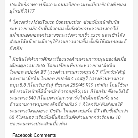
ประสิทธิภาพการยึดเกาะถนนเปียกตามระเบียบข้อบังคับของ
ยุโรปที่
R117
6
โครงสร้าง
MaxTouch Construction ช่วยเพิ่มหน้าสัมผัส
ระหว่างยางล้อกับพื้นผิวถนน ทั้งยังช่วยกระจายแรงกดให้
สม่ำเสมอตลอดหน้ายางขณะเร่งความเร็ว เบรก และเข้าโค้ง
ส่งผลให้หน้ายางมีอายุใช้งานยาวนานขึ้น ทั้งยังให้สมรรถนะดี
ดังเดิม
7
มิชลินได้ทำการศึกษาเรื่องแรงต้านทานการหมุนของล้อเมื่อ
เดือนตุลาคม
2563
โดยเปรียบเทียบระหว่างยาง
‘
มิชลิน
ไพลอต สปอร์ต อีวี
’ (
แรงต้านทานการหมุน
6
.
7
กิโลกรัม/ตัน)
และยาง
‘
มิชลิน
ไพลอต สปอร์ต
4
เอสยูวี
’ (
แรงต้านทานการ
หมุน
8
.
8
กิโลกรัม/ตัน) ที่ขนาด
255
/
45 R19
เท่ากัน
โดยใช้รถ
พลังงานไฟฟ้าที่มีน้ำหนักตัวรถอยู่ที่
2,151
กิโลกรัม
ซึ่งจะวิ่งได้
ระยะทาง
540
กิโลเมตรต่อการชาร์จไฟเต็มหนึ่งครั้ง
แรง
ต้านทานการหมุนของล้อที่ต่างกัน
2
.1
กิโลกรัม/ตันส่งผลให้
ระยะทางวิ่งของยาง
‘
มิชลิน ไพลอต สปอร์ต อีวี
’
เพิ่มขึ้นอีกกว่า
60
กิโลเมตร
หรือเพิ่มขึ้นคิดเป็นสัดส่วนมากกว่าร้อยละ
10
ของระยะทางประเมินเบื้องต้น
Facebook Comments