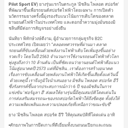
Pilot Sport EV
) ยางรุ่นแรกในตระกูล ‘มิชลิน ไพลอต สปอร์ต’
ที่พัฒนาขึ้นเพื่อรถยนต์สปอร์ตไฟฟ้าโดยเฉพาะ การเปิดตัว
นวัตกรรมยางครั้งนี้มุ่งรองรับแนวโน้มการเติบโตของตลาด
ยานยนต์ไฟฟ้าในประเทศไทย และตอกย้ำความมุ่งมั่นของมิ
ชลินที่มีต่อการสัญจรอย่างยั่งยืน
นันทิยา พิทักษ์วงษ์ดีงาม, ผู้อำนวยการกลุ่มธุรกิจ B2C
ประเทศไทย เปิดเผยว่า “
ตลอดทศวรรษที่ผ่านมา ตลาด
รถยนต์ที่ขับเคลื่อนด้วยพลังงานไฟฟ้าเติบโตเพิ่มสูงขึ้นอย่าง
รวดเร็ว โดยในปี
2563 จำนวนการใช้งานรถยนต์ไฟฟ้าทั่วโลก
พุ่งสูงถึงกว่า 10 ล้านคัน เป็นที่ชัดเจนว่ายานยนต์ไฟฟ้าคือแนว
โน้มสู่อนาคตปี 2573
แต่ที่มิชลิน…เราต้องการสร้างอนาคต
เรื่องการขับเคลื่อนด้วยพลังงานไฟฟ้าให้เกิดขึ้นเสียตั้งแต่วันนี้
ด้วยเหตุนี้ เราจึงภูมิใจนำเสนอยาง มิชลิน ไพลอต สปอร์ต อีวี
ซึ่งรังสรรค์ขึ้นจากประสบการณ์กว่า
6 ปี ของมิชลินในการ
แข่งขัน ‘ฟอร์มูลา อี’ ส่งผลให้ยางรุ่นนี้มีคุณสมบัติโดดเด่นใน
การส่งเสริมสมรรถนะของรถสปอร์ตไฟฟ้าให้ถึงขีดสุด ทั้งยังให้
ความเพลิดเพลินและความปลอดภัยที่เหนือกว่าขณะขับขี่
”
ยาง ‘มิชลิน ไพลอต สปอร์ต อีวี’ ให้คุณสมบัติที่โดดเด่น อาทิ
▪ศักยภาพในการยึดเกาะที่ดีเยี่ยมทั้งบนถนนเปียกและถนน