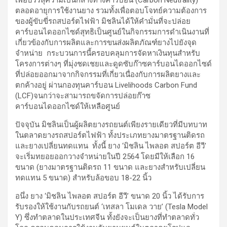
เพื่อบรรลุความเป็นกลางทางคาร์บอน (Carbon Neutrality)
ตลอดอายุการใช้งานยาง รวมทั้งเพื่อตอบโจทย์ความต้องการ
ของผู้ขับขี่รถสปอร์ตไฟฟ้า มิชลินได้ให้คำมั่นที่จะปล่อย
คาร์บอนไดออกไซด์สุทธิเป็นศูนย์ในกิจกรรมการดำเนินงานที่
เกี่ยวข้องกับการผลิตและการขนส่งผลิตภัณฑ์ยางไปยังจุด
จำหน่าย กระบวนการนี้ครอบคลุมการจัดหาเงินทุนสำหรับ
โครงการต่างๆ ที่มุ่งชดเชยและดูดซับก๊าซคาร์บอนไดออกไซด์
ที่ปล่อยออกมาจากกิจกรรมที่เกี่ยวเนื่องกับการผลิตยางและ
ตกค้างอยู่ ผ่านกองทุนคาร์บอน Livelihoods Carbon Fund
(LCF)จนกว่าจะสามารถขจัดการปล่อยก๊าซ
คาร์บอนไดออกไซด์ให้เหลือศูนย์
ปัจจุบัน มิชลินเป็นผู้ผลิตยางรถยนต์เพียงรายเดียวที่มีบทบาท
ในตลาดยางรถสปอร์ตไฟฟ้า ทั้งประเภทยางมาตรฐานติดรถ
และยางเปลี่ยนทดแทน ทั้งนี้ ยาง ‘มิชลิน ไพลอต สปอร์ต อีวี’
จะเริ่มทยอยออกวางจำหน่ายในปี 2564 โดยมีให้เลือก 16
ขนาด (ยางมาตรฐานติดรถ 11 ขนาด และยางสำหรับเปลี่ยน
ทดแทน 5 ขนาด) สำหรับล้อขอบ 18-22 นิ้ว
อนึ่ง ยาง ‘มิชลิน ไพลอต สปอร์ต อีวี’ ขนาด 20 นิ้ว ได้รับการ
รับรองให้ใช้งานกับรถยนต์ ‘เทสลา โมเดล วาย’ (Tesla Model
Y) ซึ่งทำตลาดในประเทศจีน ทั้งยังจะเป็นยางที่ทำตลาดทั่ว