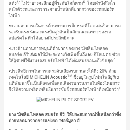
3
,4
5
แห้ง
ไม่ว่ายางจะสึกอยู่ที่ระดับใดก็ตาม
โดยคำนึงถึงน้ำ
หนักตัวรถและการกระจายน้ำหนักที่มากกว่าของรถสปอร์ต
ไฟฟ้า
6
▪ความสามารถในการต้านทานการสึกหรอที่โดดเด่น
สามารถ
รองรับแรงเร่งและแรงบิดสูงอันเป็นลักษณะเฉพาะของรถ
สปอร์ตไฟฟ้าได้อย่างมีประสิทธิภาพ
▪แรงต้านทานการหมุนที่ต่ำมากของยาง ‘มิชลิน ไพลอต
สปอร์ต อีวี’ ส่งผลให้มีระยะทางวิ่งเพิ่มขึ้นถึง 60 กิโลเมตร ช่วย
7
ให้ผู้ขับขี่ใช้งานรถสปอร์ตไฟฟ้าได้เต็มสมรรถนะถึงขีดสุด
▪ประสิทธิภาพในการลดระดับเสียงรบกวนลงได้ถึง 20% ด้วย
TM
เทคโนโลยี MICHELIN Acoustic
ซึ่งอยู่ในรูปโฟมโพลียูรีเธ
นที่พัฒนาขึ้นเป็นพิเศษเพื่อลดเสียงรบกวนภายในห้องโดยสาร
1
จึงให้ความเพลิดเพลินในการขับขี่รถสปอร์ตไฟฟ้าที่เหนือกว่า
ยาง ‘มิชลิน ไพลอต สปอร์ต อีวี’ ให้ประสบการณ์ที่เหนือกว่าซึ่ง
ถ่ายทอดมาจากการแข่งรถ ‘ฟอร์มูลา อี’