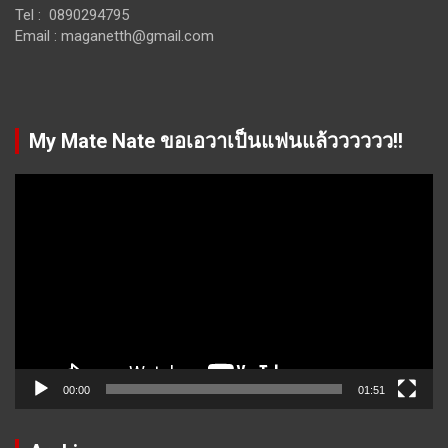
Tel : 0890294795
Email :
maganetth@gmail.com
My Mate Nate ขอเอวาเป็นแฟนแล้วววววว!!
Video
Player
00:00
01:51