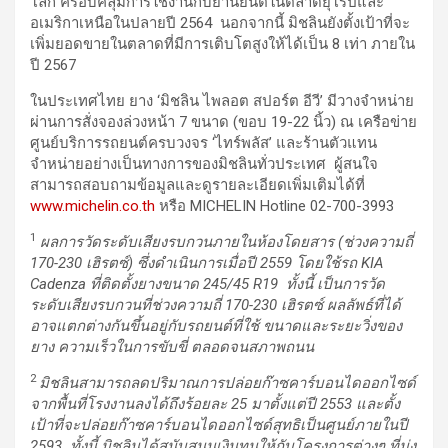
โลก ครอบคลุมการใช้งานกับยานยนต์ในตลาดยุโรปและ
อเมริกาเหนือในปลายปี 2564 นอกจากนี้ มิชลินยังตั้งเป้าที่จะ
เพิ่มยอดขายในตลาดที่มีการเติบโตสูงให้ได้เป็น 8 เท่า ภายใน
ปี 2567
ในประเทศไทย ยาง ‘มิชลิน ไพลอต สปอร์ต อีวี’ มีวางจำหน่าย
ผ่านการสั่งจองล่วงหน้า 7 ขนาด (ขอบ 19-22 นิ้ว) ณ เครือข่าย
ศูนย์บริการรถยนต์ครบวงจร ‘ไทร์พลัส’ และร้านตัวแทน
จำหน่ายอย่างเป็นทางการของมิชลินทั่วประเทศ ผู้สนใจ
สามารถสอบถามข้อมูลและดูรายละเอียดเพิ่มเติมได้ที่
www.michelin.co.th
หรือ MICHELIN Hotline 02-700-3993
1
ผลการวัดระดับเสียงรบกวนภายในห้องโดยสาร (ช่วงความถี่
170-230
เฮิรตซ์) ซึ่งดำเนินการเมื่อปี
2559
โดยใช้รถ
KIA
Cadenza
ที่ติดตั้งยางขนาด
245/45 R19
ทั้งนี้ เป็นการวัด
ระดับเสียงรบกวนที่ช่วงความถี่
170-230
เฮิรตซ์ ผลลัพธ์ที่ได้
อาจแตกต่างกันขึ้นอยู่กับรถยนต์ที่ใช้ ขนาดและระยะวิ่งของ
ยาง ความเร็วในการขับขี่ ตลอดจนสภาพถนน
2
มิชลินสามารถลดปริมาณการปล่อยก๊าซคาร์บอนไดออกไซด์
จากพื้นที่โรงงานลงได้ถึงร้อยละ
25
มาตั้งแต่ปี
2553
และตั้ง
เป้าที่จะปล่อยก๊าซคาร์บอนไดออกไซด์สุทธิเป็นศูนย์ภายในปี
2593
ทั้งนี้ มิชลินได้สนับสนุนเงินทุนให้กับโครงการต่างๆ ที่มุ่ง