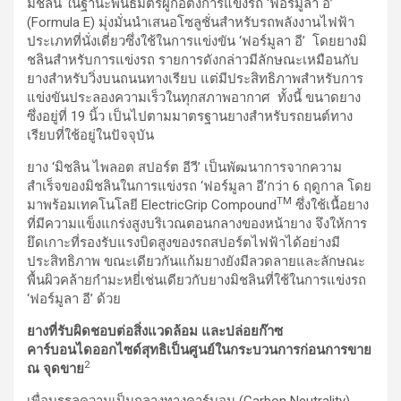
มิชลิน ในฐานะพันธมิตรผู้ก่อตั้งการแข่งรถ ‘ฟอร์มูลา อี’
(Formula E) มุ่งมั่นนำเสนอโซลูชั่นสำหรับรถพลังงานไฟฟ้า
ประเภทที่นั่งเดี่ยวซึ่งใช้ในการแข่งขัน ‘ฟอร์มูลา อี’ โดยยางมิ
ชลินสำหรับการแข่งรถ รายการดังกล่าวมีลักษณะเหมือนกับ
ยางสำหรับวิ่งบนถนนทางเรียบ แต่มีประสิทธิภาพสำหรับการ
แข่งขันประลองความเร็วในทุกสภาพอากาศ ทั้งนี้ ขนาดยาง
ซึ่งอยู่ที่ 19 นิ้ว เป็นไปตามมาตรฐานยางสำหรับรถยนต์ทาง
เรียบที่ใช้อยู่ในปัจจุบัน
ยาง ‘มิชลิน ไพลอต สปอร์ต อีวี’ เป็นพัฒนาการจากความ
สำเร็จของมิชลินในการแข่งรถ ‘ฟอร์มูลา อี’กว่า 6 ฤดูกาล โดย
TM
มาพร้อมเทคโนโลยี ElectricGrip Compound
ซึ่งใช้เนื้อยาง
ที่มีความแข็งแกร่งสูงบริเวณตอนกลางของหน้ายาง จึงให้การ
ยึดเกาะที่รองรับแรงบิดสูงของรถสปอร์ตไฟฟ้าได้อย่างมี
ประสิทธิภาพ ขณะเดียวกันแก้มยางยังมีลวดลายและลักษณะ
พื้นผิวคล้ายกำมะหยี่เช่นเดียวกับยางมิชลินที่ใช้ในการแข่งรถ
‘ฟอร์มูลา อี’ ด้วย
ยางที่รับผิดชอบต่อสิ่งแวดล้อม และปล่อยก๊าซ
คาร์บอนไดออกไซด์สุทธิเป็นศูนย์ในกระบวนการก่อนการขาย
2
ณ จุดขาย