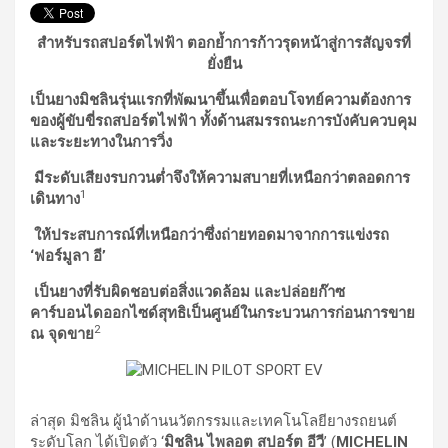
สำหรับรถสปอร์ตไฟฟ้า ตอกย้ำการก้าวรุดหน้าสู่การสัญจรที่
ยั่งยืน
เป็นยางมิชลินรุ่นแรกที่พัฒนาขึ้นเพื่อตอบโจทย์ความต้องการ
ของผู้ขับขี่รถสปอร์ตไฟฟ้า ทั้งด้านสมรรถนะการบังคับควบคุม
และระยะทางในการวิ่ง
มีระดับเสียงรบกวนต่ำจึงให้ความสบายที่เหนือกว่าตลอดการ
1
เดินทาง
ให้ประสบการณ์ที่เหนือกว่าซึ่งถ่ายทอดมาจากการแข่งรถ
‘ฟอร์มูลา อี’
เป็นยางที่รับผิดชอบต่อสิ่งแวดล้อม และปล่อยก๊าซ
คาร์บอนไดออกไซด์สุทธิเป็นศูนย์ในกระบวนการก่อนการขาย
2
ณ จุดขาย
ล่าสุด มิชลิน ผู้นำด้านนวัตกรรมและเทคโนโลยียางรถยนต์
ระดับโลก ได้เปิดตัว ‘
มิชลิน ไพลอต สปอร์ต อีวี
’ (
MICHELIN