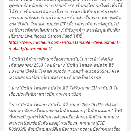
ดูดซับหรือหลีกเลี่ยงการปล่อยก๊าซคาร์บอนไดออกไซด์ เพื่อให้
ได้รับคาร์บอนเครดิตจากโครงการเหล่านี้เทียบเท่ากับระดับ
การปล่อยก๊าซคาร์บอนไดออกไซด์ตกค้างในกระบวนการผลิต
ยาง ‘มิชลิน ไพลอต สปอร์ต อีวี’ (ตั้งแต่การคัดสรรวัตถุดิบไป
จนถึงการจัดส่งผลิตภัณฑ์ยางให้กับลูกค้า) อ่านข้อมูลเพิ่มเติม
เกี่ยวกับ
Livelihoods Carbon Fund
ได้ที่:
https
://
www
.
michelin
.
com
/
en
/
sustainable
–
development
–
mobility
/
environment
/
3
มิชลินได้ทำการศึกษาเรื่องความหนึบในการเข้าโค้งเมื่อ
เดือนตุลาคม
2563
โดยนำยาง ‘มิชลิน ไพลอต สปอร์ต อีวี’
และยาง ‘มิชลิน ไพลอต สปอร์ต
4
เอสยูวี’ ขนาด
255
/
45 R19
มาทดสอบเปรียบเทียบสมรรถนะด้วยเครื่องจักรกล
4
ยาง
‘
มิชลิน ไพลอต สปอร์ต อีวี
’
ได้รับฉลาก
EU
ระดับ
B
ใน
เรื่องประสิทธิภาพการยึดเกาะถนนเปียก
5
ยาง
‘
มิชลิน ไพลอต สปอร์ต อีวี
’
ขนาด
255
/
45 R19
ที่นำมา
ทดสอบ
ทั้งยางใหม่และยางใกล้หมดดอก
[“
ใกล้หมดดอก
”
ในที่
นี้หมายถึงถูกทำให้สึกหรอด้วยเครื่องจักรจนลึกถึงสะพานยาง
ตามระเบียบข้อบังคับของยุโรปเรื่องสะพานยาง (
ECE
R30r03f
)]
ล้วนมีคุณสมบัติเหนือกว่ามาตรฐานข้อกำหนดเรื่อง