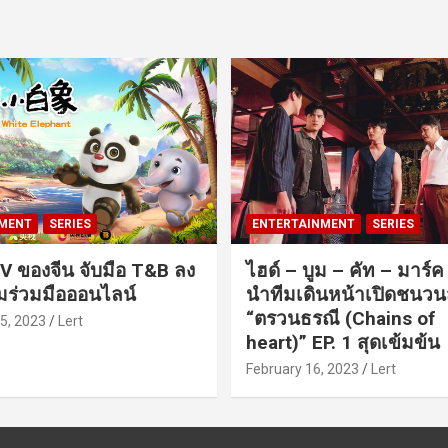
MENT
SERIES
ENTERTAINMENT
SERIES
V ของจีน จับมือ T&B ลง
ไฮด์ – บูม – คัท – มาร์
ร่วมมือออนไลน์
นำทีมเดินหน้าเปิดชนว
“ตรวนธรณี (Chains of
5, 2023
Lert
heart)” EP. 1 สุดเข้มข้น
February 16, 2023
Lert