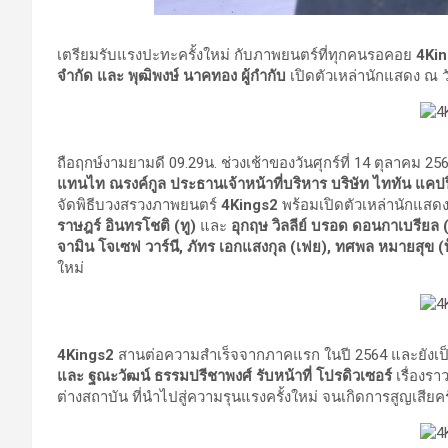
เตรียมรับแรงปะทะครั้งใหม่ กับภาพยนตร์ที่ทุกคนรอคอย
4Kin
จำกัด และ พุฒิพงษ์ นาคทอง ผู้กำกับ
เปิดตัวเหล่านักแสดง ณ 
ถือฤกษ์งามยามดี 09.29น. ช่วงเช้าของวันศุกร์ที่ 14 ตุลาคม 25
แทนไท ณรงค์กูล ประธานเจ้าหน้าที่บริหาร บริษัท ไททัน แคปปิต
จัดพิธีบวงสรวงภาพยนตร์
4Kings2
พร้อมเปิดตัวเหล่านักแส
ราษฎร์ อินทรโชติ (ทู)
และ
อุกฤษ วิลลีย์ บรอด ดอนกาเบรียล (
จามิน โจเซฟ วาร์นี
, ภัทร เอกแสงกุล (เฟย), ทศพล หมายสุข (ท็
ใหม่
4Kings2
สานต่อความสำเร็จจากภาคแรก ในปี 2564 และยังเป็
และ ฐณะวัฒน์ ธรรมปรีชาพงศ์ รับหน้าที่ โปรดิวเซอร์
เรื่องรา
ต่างสถาบัน ที่นำไปสู่ความรุนแรงครั้งใหม่ จนเกิดการสูญเสียคร