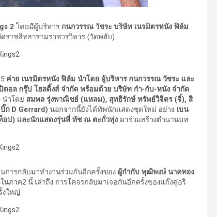
gs 2
โดยมีผู้บริหาร
กนกวรรณ วัชระ บริษัท เนรมิตรหนัง ฟิล์ม
วัดราชสิทธารามราชวรวิหาร (วัดพลับ)
65
ค่าย เนรมิตรหนัง ฟิล์ม นำโดย ผู้บริหาร
กนกวรรณ วัชระ
และ
อล กรุ๊ป โฮลดิ้งส์ จำกัด พร้อมด้วย บริษัท กำ
-กับ-หนัง จำกัด
ดง นำโดย
สมพล รุ่งพาณิชย์ (แหลม)
, สุทธิรักษ์ ทรัพย์วิจิตร (จี๋), สิ
บิ๊ก
D Gerrard)
นอกจากนี้ยังได้ทัพนักแสดงชุดใหม่ อย่าง
เบน
อป) และนักแสดงรุ่นพี่ ทัช ณ ตะกั่วทุ่ง
มาร่วมสร้างตำนานบท
นการกลับมาทำงานร่วมกันอีกครั้งของ
ผู้กำกับ พุฒิพงษ์ นาคทอง
วในภาค2 นี้ เล่าถึง การโคจรกลับมาเจอกันอีกครั้งของแก๊งคู่อริ
ั้งใหญ่