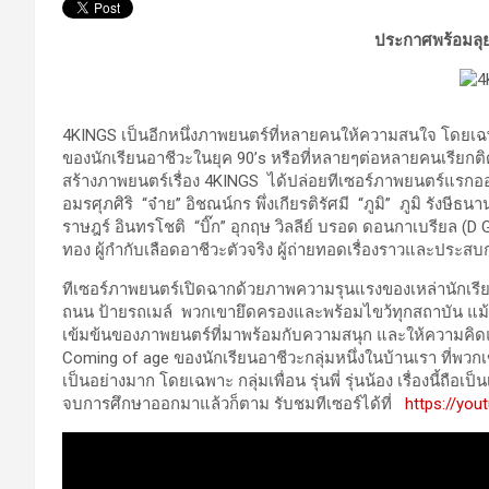
ประกาศพร้อมลุย
4KINGS เป็นอีกหนึ่งภาพยนตร์ที่หลายคนให้ความสนใจ โดยเฉพาะ
ของนักเรียนอาชีวะในยุค 90’s หรือที่หลายๆต่อหลายคนเรียกติดปา
สร้างภาพยนตร์เรื่อง 4KINGS ได้ปล่อยทีเซอร์ภาพยนตร์แรกออ
อมรศุภศิริ “จ๋าย” อิชณน์กร พึ่งเกียรติรัศมี “ภูมิ” ภูมิ รังษีธนาน
ราษฎร์ อินทรโชติ “บิ๊ก” อุกฤษ วิลลีย์ บรอด ดอนกาเบรียล (
ทอง ผู้กำกับเลือดอาชีวะตัวจริง ผู้ถ่ายทอดเรื่องราวและประสบ
ทีเซอร์ภาพยนตร์เปิดฉากด้วยภาพความรุนแรงของเหล่านักเรียน
ถนน ป้ายรถเมล์ พวกเขายึดครองและพร้อมไขว้ทุกสถาบัน แม้เป็
เข้มข้นของภาพยนตร์ที่มาพร้อมกับความสนุก และให้ความคิดแ
Coming of age ของนักเรียนอาชีวะกลุ่มหนึ่งในบ้านเรา ที่
เป็นอย่างมาก โดยเฉพาะ กลุ่มเพื่อน รุ่นพี่ รุ่นน้อง เรื่องนี้ถือ
จบการศึกษาออกมาแล้วก็ตาม รับชมทีเซอร์ได้ที่
https://yo