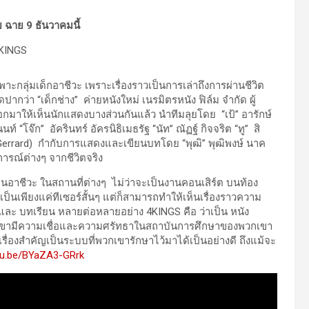
 ฉาย 9 ธันวาคมนี้
กลุ่มเด็กอาชีวะ เพราะเรื่องราวเป็นการเล่าถึงการผ่านชีวิต
กว่า “เด็กช่าง” ค่ายหนังใหม่ เนรมิตรหนัง ฟิล์ม จำกัด ผู้
กมาให้เห็นนักแสดงบางส่วนกันแล้ว นำทีมลุยโดย “เป้” อารักษ์
นท์ “โจ๊ก” อัครินทร์ อัครนิธิเมธรัฐ “นัท” ณัฏฐ์ กิจจริต “ทู” สิ
D Gerrard) กำกับการแสดงและเขียนบทโดย “พุฒิ” พุฒิพงษ์ นาค
การณ์ต่างๆ จากชีวิตจริง
อาชีวะ ในสถานที่ต่างๆ ไม่ว่าจะเป็นงานคอนเสิร์ต บนท้อง
นเพียงแค่ทีเซอร์สั้นๆ แต่ก็สามารถทำให้เห็นเรื่องราวความ
ละ บทเรียน หลายต่อหลายอย่าง 4KINGS คือ ว่าเป็น หนัง
พวกเขามีความเชื่อและความศรัทธาในสถาบันการศึกษาของพวกเขา
เป็นเรื่องสำคัญเป็นระบบที่พวกเขารักษาไว้มาได้เป็นอย่างดี ถึงแม้จะ
utu.be/BYaZA3-GRrk