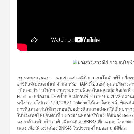
กรุงเทพมหานคร
:
นางสาวเสาวณีย์ กาญจนโอฬารศิริ หรือครูปิ
อาร์ทิสท์เมเนจเม้นท์ จำกัด หรือ iAM (ไอแอม) ดูแลบริหา
เปิดเผยว่า “ บริษัทฯ รวบรวมความพิเศษในเพลงหลักซิงเกิลที
Election หรืองาน GE ครั้งที่ 3 เมื่อวันที่ 9 เมษายน 2022 ท
หนึ่ง กวาดไปกว่า 124,138.51 Tokens ได้แก่ โมบายล์ -พิมรภั
การที่แฟนแฟนให้การตอบรับอย่างล้นหลามส่งผลให้เกิดปรากฏก
ในประเทศไทยอันดับที่ 1 ยาวนานหลายชั่วโมง ซึ่งเพลง Believer
หลายด้านจริงจริง อาทิ เมื่อรุ่นพี่วง AKB48 คือ นานะ โอคาด
เพลง เพื่อให้วงรุ่นน้อง BNK48 ในประเทศไทยออกมาดีที่สุด