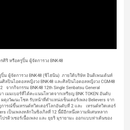
๋ม ผู้จัดการวง BNK48 (ชิไฮนิน) ภายใต้บริษัท อินดิเพนเด้นท์
รงานศิลปินไอดอลหญิงวง BNK48 และศิลปินไอดอลหญิงวง CGM48
่ 12 จากกิจกรรม BNK48 12th Single Senbatsu General
ี่ผ่านมา เมมเบอร์ที่ได้คะแนนโหวตจากเหรียญ BNK TOKEN อันดับ
ส ผดุงวัฒนะโชค รับหน้าที่ตำแหน่งเซ็นเตอร์เพลง Believers จาก
ารณ์ขึ้นเทรนด์ทวิตเตอร์โลกอันดับที่ 2 และ เทรนด์ทวิตเตอร์
s เป็นเพลงหลักในซิงเกิลที่ 12 นี้มีอีกหนึ่งความพิเศษหลาก
ะ โปรดิวเซอร์เนื้อเพลง และ ยุยริ มุรายามะ ออกแบบท่าเต้นของ