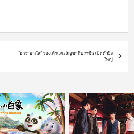
“ฮาวายานัส” รองเท้าแตะสัญชาติบราซิล เปิดตัวยิ่ง
ใหญ่