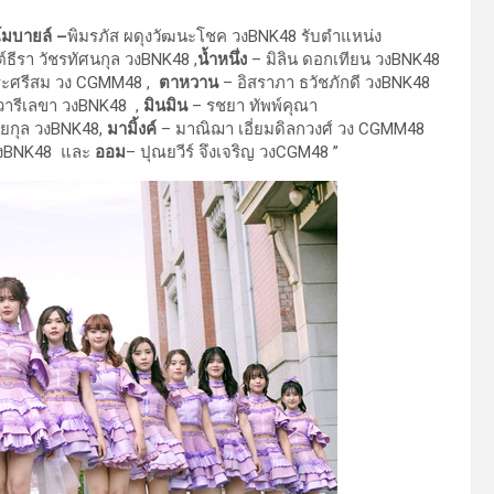
โมบายล์ –
พิมรภัส ผดุงวัฒนะโชค วงBNK48 รับตำแหน่ง
์ธีรา วัชรทัศนกุล วงBNK48 ,
น้ำหนึ่ง
– มิลิน ดอกเทียน วงBNK48
สระศรีสม วง CGMM48 ,
ตาหวาน
– อิสราภา ธวัชภักดี วงBNK48
รวารีเลขา วงBNK48 ,
มินมิน
– รชยา ทัพพ์คุณา
ชัยกุล วงBNK48,
มามิ้งค์
– มาณิฌา เอี่ยมดิลกวงศ์ วง CGMM48
วงBNK48 และ
ออม
– ปุณยวีร์ จึงเจริญ วงCGM48 ”