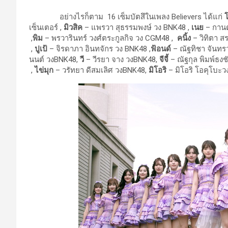
อย่างไรก็ตาม 16 เซ็มบัตสึในเพลง Believers ได้แก่
เซ็นเตอร์ ,
มิวสิค
– แพรวา สุธรรมพงษ์ วง BNK48 ,
เนย
– กานต
,
พิม
– พรวารินทร์ วงศ์ตระกูลกิจ วง CGM48 ,
คนิ้ง
– วิทิตา 
,
ปูเป้
– จิรดาภา อินทจักร วง BNK48 ,
ฟ้อนด์
– ณัฐทิชา จันท
นนต์ วงBNK48,
วี
– วีรยา จาง วงBNK48,
จีจี้
– ณัฐกุล พิมพ์ธง
,
ไข่มุก
– วรัทยา ดีสมเลิศ วงBNK48,
มิโอริ
– มิโอริ โอคุโบะ