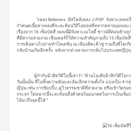
“เพลง Believers มีสไตล์เพลง J-POP จังหวะเพลงเร็วปาน
กำหนดเนื้อหาเพลงที่จะสะท้อนวิถีไอดอลที่หลากหลายมุมมอง 
เรื่องจาก 16 เซ็มบัตสึ เพลงนี้มีจังหวะเมโลดี้ ซาวน์ที่ค่อนข้
ที่มีความสวยงาม เซ็นเตอร์ก็ให้ความสำคัญรวมถึง 15 เซ็มบั
การเดินทางไปถ่ายทำโลเคชั่น ณ เมืองคิตะคิวชู รวมถึงที่โตเกี
กลับบ้านเกิดอีกครั้ง หลังจากห่างหายการกลับไปประเทศญี่ปุ่
ผู้กำกับมิวสิควีดีโอนี้เล่าว่า “ด้านไอเดียมิวสิกวิดีโอก
วันนั้นนั้น ที่ไม่ทิ้งความฝันและล้มเลิกความตั้งใจ แบ่งเป็น
ญี่ปุ่น เช่น การช้อปปิ้ง ,ดูวิวธรรมชาติที่สวยงาม หรือเข้าวัดข
กระจก โดยฉากนี้จะสะท้อนถึงตัวตนในอนาคตในการเป็นเซ็มบัตสึ
ได้มาถึงจุดนี้ได้ ”