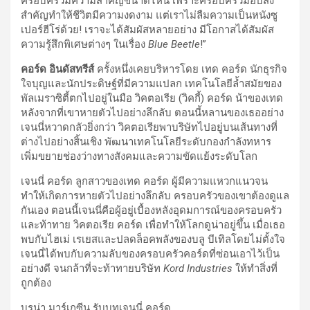
ครอบครัวมีความสำคัญขนาดไหน เพราะครอบครัวมอบสิ่ง
สำคัญทำให้ชีวิตมีความงดงาม แต่เราไม่ลืมความเป็นหนังซู
เปอร์ฮีโร่ด้วย! เราจะได้สัมผัสหลายอย่าง มีโอกาสได้สัมผัส
ความรู้สึกพิเศษต่างๆ ในเรื่อง
Blue Beetle
!”
คอร์ด อินดัสทรีส์
ครั้งหนึ่งเคยบริหารโดย เทด คอร์ด นักธุรกิจ
ใจบุญและนักประดิษฐ์ที่มีความแปลก เทคโนโลยีล้ำสมัยของ
พัลเมราซิตี้ตกไปอยู่ในมือ วิคตอเรีย (วิคกี้) คอร์ด น้าของเทด
หลังจากที่เขาหายตัวไปอย่างลึกลับ ตอนนี้หลานของเธออย่าง
เจนนี่หวาดกลัวยิ่งกว่า วิคตอเรียพาบริษัทไปอยู่บนเส้นทางที่
ต่างไปอย่างสิ้นเชิง พัฒนาเทคโนโลยีระดับกองกำลังทหาร
เพิ่มขยายช่องว่างทางสังคมและความขัดแย้งระดับโลก
เจนนี่ คอร์ด ลูกสาวของเทด คอร์ด ผู้มีความแหวกแนวจน
ทำให้เกิดการหายตัวไปอย่างลึกลับ ครอบครัวของเขาต้องดูแล
กันเอง ตอนนี้เจนนี่คือผู้อยู่เบื้องหลังอุดมการณ์ของครอบครัว
และท้าทาย วิคตอเรีย คอร์ด เพื่อทำให้โลกดูน่าอยู่ขึ้น เมื่อเธอ
พบกับไฮเม่ เรเยสและปลดล็อคพลังของบลู บีเทิลโดยไม่ตั้งใจ
เจนนี่ได้พบกับความลับของครอบครัวคอร์ดที่ซ่อนเอาไว้เป็น
อย่างดี จนกล้าที่จะท้าทายบริษัท
Kord Industries
ให้ทำสิ่งที่
ถูกต้อง
บรูน่า มาร์เกซีน รับบทเจนนี่ คอร์ด