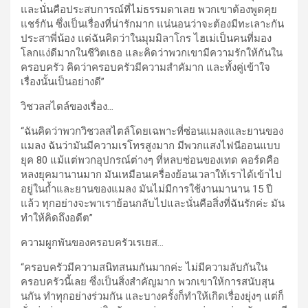
และนั่นคือประสบการณ์ที่ไม่ธรรมดาเลย พวกเขาต้องพูดคุย
แชร์กัน ซึ่งเป็นเรื่องที่น่ารักมาก แน่นอนว่าจะต้องมีทะเลาะกัน
ประสาพี่น้อง แต่ฉันคิดว่าในมุมมิลาโกร ไฮเม่เป็นคนที่มอง
โลกแง่ดีมากในชีวิตเธอ และคิดว่าพวกเขามีความรักให้กันใน
ครอบครัว คิดว่าครอบครัวมีความสำคัมาก และทั้งคู่เข้าใจ
เรื่องนั้นเป็นอย่างดี”
วิชวลสไตล์ของเรื่อง
…
“ฉันคิดว่าพวกวิชวลสไตล์โดยเฉพาะที่ซ่อนแมลงและยานของ
แมลง ฉันว่ามันมีความเรโทรสูงมาก มีพวกแสงไฟนีออนแบบ
ยุค 80 แม้แต่พวกอุปกรณ์ต่างๆ ที่หลบซ่อนของเทด คอร์ดคือ
หลงยุคมานานมาก มันเหมือนเครื่องย้อนเวลาให้เราได้เข้าไป
อยู่ในถ้ำและยานของแมลง มันไม่มีการใช้งานมานาน 15 ปี
แล้ว ทุกอย่างจะพาเราย้อนกลับไปและนั่นคือสิ่งที่ฉันรักค่ะ มัน
ทำให้คิดถึงอดีต”
ความผูกพันของครอบครัวเรเยส
…
“ครอบครัวมีความสนิทสนมกันมากค่ะ ไม่มีความลับกันใน
ครอบครัวนี้เลย ซึ่งเป็นสิ่งสำคัญมาก พวกเขาให้การสนับสุน
นกัน ทำทุกอย่างร่วมกัน และบางครั้งก็ทำให้เกิดเรื่องยุ่งๆ แต่ก็