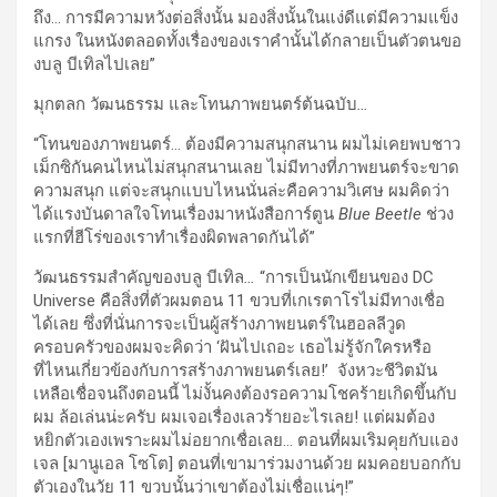
ถึง… การมีความหวังต่อสิ่งนั้น มองสิ่งนั้นในแง่ดีแต่มีความแข็ง
แกรง ในหนังตลอดทั้งเรื่องของเราคำนั้นได้กลายเป็นตัวตนขอ
งบลู บีเทิลไปเลย”
มุกตลก วัฒนธรรม และโทนภาพยนตร์ต้นฉบับ
…
“โทนของภาพยนตร์… ต้องมีความสนุกสนาน ผมไม่เคยพบชาว
เม็กซิกันคนไหนไม่สนุกสนานเลย ไม่มีทางที่ภาพยนตร์จะขาด
ความสนุก แต่จะสนุกแบบไหนนั่นล่ะคือความวิเศษ ผมคิดว่า
ได้แรงบันดาลใจโทนเรื่องมาหนังสือการ์ตูน
Blue Beetle
ช่วง
แรกที่ฮีโร่ของเราทำเรื่องผิดพลาดกันได้”
วัฒนธรรมสำคัญของบลู บีเทิล
…
“การเป็นนักเขียนของ DC
Universe คือสิ่งที่ตัวผมตอน 11 ขวบที่เกเรตาโรไม่มีทางเชื่อ
ได้เลย ซึ่งที่นั่นการจะเป็นผู้สร้างภาพยนตร์ในฮอลลีวูด
ครอบครัวของผมจะคิดว่า ‘ฝันไปเถอะ เธอไม่รู้จักใครหรือ
ที่ไหนเกี่ยวข้องกับการสร้างภาพยนตร์เลย!’ จังหวะชีวิตมัน
เหลือเชื่อจนถึงตอนนี้ ไม่งั้นคงต้องรอความโชคร้ายเกิดขึ้นกับ
ผม ล้อเล่นน่ะครับ ผมเจอเรื่องเลวร้ายอะไรเลย! แต่ผมต้อง
หยิกตัวเองเพราะผมไม่อยากเชื่อเลย… ตอนที่ผมเริมคุยกับแอง
เจล [มานูเอล โซโต] ตอนที่เขามาร่วมงานด้วย ผมคอยบอกกับ
ตัวเองในวัย 11 ขวบนั้นว่าเขาต้องไม่เชื่อแน่ๆ!”