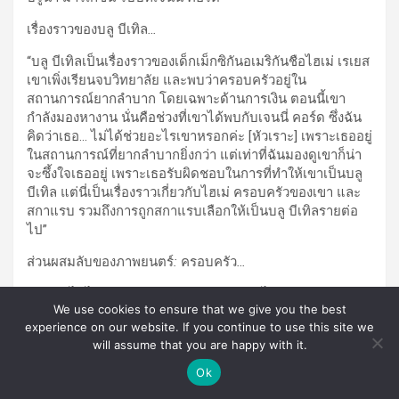
เรื่องราวของบลู บีเทิล
…
“บลู บีเทิลเป็นเรื่องราวของเด็กเม็กซิกันอเมริกันชือไฮเม่ เรเยส
เขาเพิ่งเรียนจบวิทยาลัย และพบว่าครอบครัวอยู่ใน
สถานการณ์ยากลำบาก โดยเฉพาะด้านการเงิน ตอนนี้เขา
กำลังมองหางาน นั่นคือช่วงที่เขาได้พบกับเจนนี่ คอร์ด ซึ่งฉัน
คิดว่าเธอ… ไม่ได้ช่วยอะไรเขาหรอกค่ะ [หัวเราะ] เพราะเธออยู่
ในสถานการณ์ที่ยากลำบากยิ่งกว่า แต่เท่าที่ฉันมองดูเขาก็น่า
จะซึ้งใจเธออยู่ เพราะเธอรับผิดชอบในการที่ทำให้เขาเป็นบลู
บีเทิล แต่นี่เป็นเรื่องราวเกี่ยวกับไฮเม่ ครอบครัวของเขา และ
สกาแรบ รวมถึงการถูกสกาแรบเลือกให้เป็นบลู บีเทิลรายต่อ
ไป”
ส่วนผสมลับของภาพยนตร์
:
ครอบครัว
…
“ปฏิเสธไม่ได้เลยว่าครอบครัวสำคัญขนาดไหน… ฉันรู้สึกว่า
We use cookies to ensure that we give you the best
เป็นสิ่งสำคัญในหนังเลยค่ะ มีความสำคัญมาก และสำคัญต่อ
experience on our website. If you continue to use this site we
ไฮเม่รวมถึงเจนนี่มากด้วย ฉันคิดไม่ออกว่าเคยเห็นหนังซูเปอร์
will assume that you are happy with it.
ฮีโร่เรื่องไหนที่นำเสนอครอบครัวคือทุกอย่างในการตัดสินใจ
ของเขา บางครั้งก็เป็นฝ่ายช่วยเขาด้วย!”
Ok