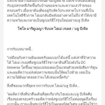
และเขามีความฝันจะเรียนด้านกฎหมาย แต่เขากลับต้องต่อสู้
กับอุปสรรคที่เกิดขึ้นกับบ้านของเขาและความเลวร้ายของ
ครอบครัว เมื่อเขาต้องติดอยู่กับสัตว์ประหลาดโบราณที่เป็น
เทคโนโลยีชีวภาพ ไฮเม่กลับมีพลังอย่างคาดไม่ถึง ทำให้เขามี
ความหวังและกลายเป็นซูเปอร์ฮีโร่รุ่นใหม่อย่างบลู บีเทิล
โซโล มาริดูเอญา รับบท ไฮเม่ เรเยส
/
บลู บีเทิล
การรับบทบาทนี้
…
“เหมือนกับความฝันเลยครับผมบอกได้แค่นี้ แต่เท่าที่จำความ
ได้ ไฮเม่ เรเยสคือซูเปอร์ฮีโร่ชาวลาตินที่โด่งดังใน DC
Universe โตขึ้นมาคุณแม่ของผมเป็นแฟนตัวยงหนังสือการ์ตูน
และผมคิดว่าแม่ส่งต่อความชอบนั้นให้ผมไปด้วย เลยเป็น
ความใฝ่ฝันมาตลอดว่าจะได้เล่นบทนี้ครับ”
สิ่งที่ชอบมากที่สุดจากการรับบท ไฮเม่
/
บลู บีเทิล
…
“ผมคิดว่าสิ่งที่น่าตื่นเต้นที่สุดเกี่ยวกับไฮเม่และบลู บีเทิลคือ
เรื่องของครอบครัว ผมคิดว่าหนังซูเปอร์ฮีโร่ไม่ค่อยพูดถึงเรื่อง
แบบนั้น เราจะเห็นซูเปอร์ฮีโร่เป็นมนุษย์สุดวิเศษ แต่นี่ไม่ใช่ว่า