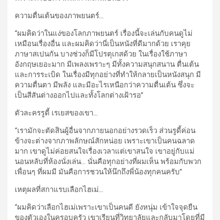
ความตื่นเต้นของภาพยนตร์
…
“ผมคิดว่าในแง่ของโลกภาพยนตร์ เรื่องนี้จะเล่นกับคนดูไม่
เหมือนเรื่องอื่น และผมคิดว่านี่เป็นหนังที่ดีมากด้วย เราคุย
ภาษาสเปนกัน บางช่วงก็มีโปรตุเกสด้วย ในเรื่องใช้ภาษา
อังกฤษเยอะมาก มีเพลงเพราะๆ มีทั้งความสนุกสนาน ตื่นเต้น
และการระเบิด ในเรื่องมีทุกอย่างที่ทำให้กลายเป็นหนังสนุก มี
ความตื่นตา มีพลัง และมีอะไรเหนือกว่าความตื่นเต้น ซึ่งจะ
เป็นสีสันต่างออกไปและทั้งโลกต่างเฝ้ารอ”
ตัวละครรูดี้ เรเยสของเขา
…
“เรามักจะตัดสินผู้อื่นจากภายนอกอย่างรวดเร็ว ส่วนรูดี้ค่อน
ข้างจะต่างจากภาพลักษณ์สักหน่อย เพราะเขาเป็นคนฉลาด
มาก เขาดูไม่ค่อยสนใจเรื่องเวลาแต่เขาสนใจ เขาอยู่กับแม่
นอนหลับที่ห้องนั่งเล่น… นั่นคือทุกอย่างที่ผมเห็น พร้อมกับพวก
เพื่อนๆ ที่ผมมี มันคือการชวนให้นึกถึงพี่น้องทุกคนครับ”
เหตุผลที่สกาแรบเลือกไฮเม่
…
“ผมคิดว่าเลือกไฮเม่เพราะเขาเป็นคนดี ยังหนุ่ม เข้าใจจุดยืน
ของตัวเองในครอบครัว เขาเรียนที่วิทยาลัยและกลับมาโดยที่มี