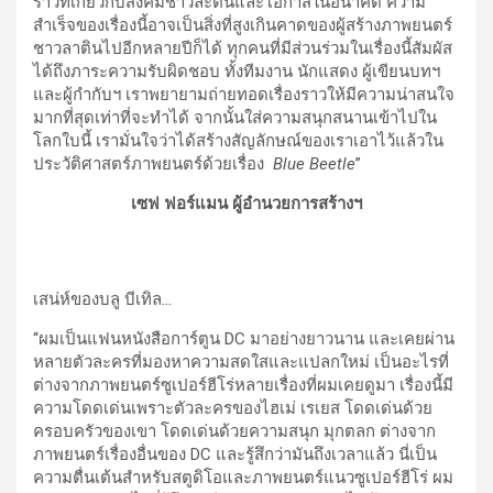
ราวที่เกี่ยวกับสังคมชาวละตินและโอกาสในอนาคต ความ
สำเร็จของเรื่องนี้อาจเป็นสิ่งที่สูงเกินคาดของผู้สร้างภาพยนตร์
ชาวลาตินไปอีกหลายปีก็ได้ ทุกคนที่มีส่วนร่วมในเรื่องนี้สัมผัส
ได้ถึงภาระความรับผิดชอบ ทั้งทีมงาน นักแสดง ผู้เขียนบทฯ
และผู้กำกับฯ เราพยายามถ่ายทอดเรื่องราวให้มีความน่าสนใจ
มากที่สุดเท่าที่จะทำได้ จากนั้นใส่ความสนุกสนานเข้าไปใน
โลกใบนี้ เรามั่นใจว่าได้สร้างสัญลักษณ์ของเราเอาไว้แล้วใน
ประวัติศาสตร์ภาพยนตร์ด้วยเรื่อง
Blue Beetle
”
เซฟ ฟอร์แมน ผู้อำนวยการสร้างฯ
เสน่ห์ของบลู บีเทิล
…
“ผมเป็นแฟนหนังสือการ์ตูน DC มาอย่างยาวนาน และเคยผ่าน
หลายตัวละครที่มองหาความสดใสและแปลกใหม่ เป็นอะไรที่
ต่างจากภาพยนตร์ซูเปอร์ฮีโร่หลายเรื่องที่ผมเคยดูมา เรื่องนี้มี
ความโดดเด่นเพราะตัวละครของไฮเม่ เรเยส โดดเด่นด้วย
ครอบครัวของเขา โดดเด่นด้วยความสนุก มุกตลก ต่างจาก
ภาพยนตร์เรื่องอื่นของ DC และรู้สึกว่ามันถึงเวลาแล้ว นี่เป็น
ความตื่นเต้นสำหรับสตูดิโอและภาพยนตร์แนวซูเปอร์ฮีโร่ ผม