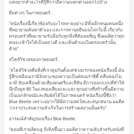
แค่อยากทำอะไรที่รู้สึกว่ามีความแตกต่างออกไปบ้าง
ธีมต่างๆ ในภาพยนตร์
…
“หนังเรื่องนี้เกี่ยวข้องกับอะไรหลายอย่าง มีทั้งเด็กหนุมคนหนึ่ง
ที่พยายามค้นหาตัวเอง และการหาจุดยืนบนโลกใบนี้ เกี่ยวกับ
ครอบครัวที่พยายามรับมือกับทุกสิ่งที่ต้องเผชิญ ซึ่งผมคิดว่าทุก
คนจะเข้าใจได้เป็นอย่างดี และเห็นตัวเองในครอบครัวนั้น
ด้วย”
สไตล์วิชวลของภาพยนตร์
…
“สไตล์วิชวลคือสิ่งที่เราคุยกันตั้งแต่ช่วงแรกของหนังเรื่องนี้ มัน
รู้สึกเหมือนเรามีจังหวะของความเป็นพัลเมร่าซิตี้ คลื่นของไม
อามี ขับเคลื่อนด้วยเสียงดนตรีและสีสัน มีการออกแบบที่ทำให้
นึกถึงยุค 80 ในแง่ของเสียงและแสง ทุกอย่างที่สร้างขึ้นมีความ
เป็นเอกลักษณ์และสัมผัสได้ในภาพยนตร์ หนังเรื่องนี้ชื่อว่า
Blue Beetle
เพราะอยากให้มีความสดใสและสนุกสนาน ผมคิด
ว่าเราประสบความสำเร็จในการสร้างผลงานนั้นครับ”
อารมณ์สำคัญของเรื่อง Blue Beetle
…
“ตอนที่เราผลิตบลู บีเทิลขึ้นมา ผมคิดว่าความลับสำหรับหนังที่