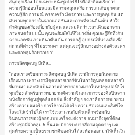
สนุกทุกเรื่อง โดยเฉพาะหนังซูเปอร์ฮีโร่คือสิ่งที่ผมเรียกว่า
ความรู้สึกอ่อนโยนและมีความคลุมเครือ การเล่นกับมุกตลก
ความรู้สึก อารมณ์ ครอบครัว มิตรภาพ และการพูดคุยกัน แต่
มันรวมทุกอย่างในฉากแอคชันและภาพที่ชวนตื่นเต้น หัวใจ
สำคัญของเรื่องเกี่ยวกับผู้คน และผมคิดว่าเวลาเดินออกจาก
ภาพยนตร์แบบนั้น คุณจะสัมผัสได้ถึงบางสิ่ง คุณจะรู้สึกทึ่งกับ
ฉากแอคชัน ภาพที่น่าตื่นเต้น การต่อสู้ อุปกรณ์ที่น่าเหลือเชื่อ
สถานที่ต่างๆ ที่ไม่ธรรมดา แต่คุณจะรู้สึกบางอย่างต่อตัวละคร
และตกหลุมรักพวกเขา”
การผลิตชุดบลู บีเทิล
…
“ตอนเราเตรียมการผลิตชุดบลู บีเทิล เรามีการคุยกันหลาย
เรื่องมาก เพราะเรามีชุดหลายเวอร์ชันในการ์ตูนตลอดหลายปี
ที่ผ่านมา และนับเป็นความท้าทายอย่างมากในหนังซูเปอร์ฮีโร่
ทุกเรื่อง สำหรับการพยายามตีความจินตนาการของศิลปินจาก
หนังสือการ์ตูนสู่ชุดล์แอคชัน สิ่งสำคัญของเราคือการพยายาม
สร้างความสมจริง การใช้งานได้จริง ความชัดเจนและสิ่งที่โซ
โลจะใส่เข้าไปได้ เราใช้เวลานานกับหัวเหล็กพร้อมกับ
จินตนาการของผู้ออกแบบเครื่องแต่งกาย จนมาถึงจุดที่ต้อง
สร้างชุดมีผ้าคลุม 6 ชิ้นและมีการระบายสีตามจุดต่างๆ แต่
สุดท้ายความเป็นธรรมชาติของมันได้สะท้อนออกมาให้เห็นใน