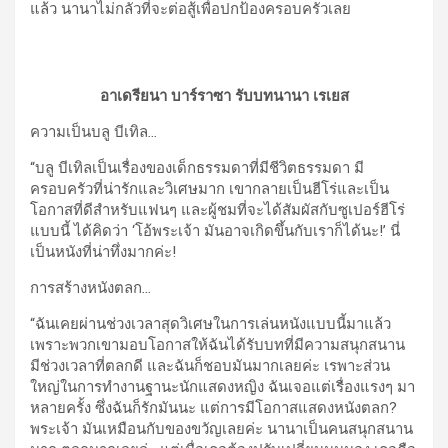
แล้ว นานาไม่กลัวที่จะต่อสู้เพื่อปกป้องครอบครัวเลย
อาเดรียนา บาร์ราซา รับบทนานา เรเยส
ความเป็นบลู บีเทิล
…
“บลู บีเทิลเป็นเรื่องของเด็กธรรมดาที่มีชีวิตธรรมดา มี
ครอบครัวที่น่ารักและวิเศษมาก เขากลายเป็นฮีโร่และเป็น
โอกาสที่ดีสำหรับแฟนๆ และผู้ชมที่จะได้สัมผัสกับซูเปอร์ฮีโร่
แบบนี้ ได้คิดว่า ‘โอ้พระเจ้า มันอาจเกิดขึ้นกับเราก็ได้นะ!’ นี่
เป็นหนังที่น่าทึ่งมากค่ะ!
การสร้างหนังตลก
…
“ฉันเคยผ่านช่วงเวลาสุดวิเศษในการเล่นหนังแบบนี้มาแล้ว
เพราะพวกเขามอบโอกาสให้ฉันได้รับบทที่มีความสนุกสนาน
มีช่วงเวลาที่ตลกดี และฉันก็ชอบมันมากเลยค่ะ เรพาะส่วน
ใหญ่ในการทำงานฐานะนักแสดงหญิง ฉันเจอแต่เรื่องแรงๆ มา
หลายครั้ง ซึ่งฉันก็รักมันนะ แต่การมีโอกาสแสดงหนังตลก?
พระเจ้า มันเหมือนกับของขวัญเลยค่ะ นานาเป็นคนสนุกสนาน