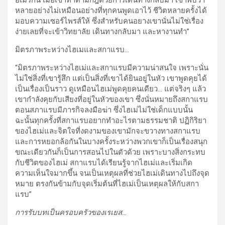
อเมริกัน เมื่อเขาทำตามกฎด้วยการเดินทางกลับมา เขาพบว่า
หลายอย่างไม่เหมือนอย่างที่ทุกคนพูดเอาไว้ ชีวิตหลายครั้งได้
มอบความเซอร์ไพรส์ให้ ซึ่งสำหรับคนอยางเขานั่นไม่ใช่เรื่อง
ง่ายเลยที่จะเข้าวิทยาลัย เดินทางกลับมา และหางานทำ”
มิตรภาพระหว่างไฮเมและสกาแรบ
…
“มิตรภาพระหว่างไฮเม่และสกาแรบมีความน่าสนใจ เพราะนั่น
ไม่ใช่สิ่งที่เขารู้สึก แต่เป็นสิ่งที่เขาได้ยินอยู่ในหัว เขาพูดคุยได้
เป็นเรื่องเป็นราว ดูเหมือนไฮเม่พูดคุยคนเดียว… แต่จริงๆ แล้ว
เขากำลังคุยกับเสียงที่อยู่ในหัวของเขา ซึ่งนั่นหมายถึงสกาแรบ
ตอนสภาแรบมีภารกิจลงมือฆ่า ซึ่งไฮเม่ไม่ใช่เด็กแบบนั้น
ฉะนั้นทุกครั้งที่สกาแรบอยากทำอะไรตามธรรมชาติ ปฏิกิริยา
ของไฮเม่และจิตใจที่งดงามของเขามักจะขวางทางสกาแรบ
และการหยอกล้อกันในบางครั้งระหว่างพวกเขาก็เป็นเรื่องสนุก
ขณะเดียวกันก็เป็นการสอนไปในตัวด้วย เพราะบางสิ่งกระทบ
กับชีวิตของไฮเม่ สกาแรบได้เรียนรู้จากไฮเม่และเริ่มเกิด
ความเห็นใจมากขึ้น จนเป็นเหตุผลที่ช่วยไฮเม่เดินทางไปถึงจุด
หมาย ตรงกันข้ามกับจุดเริ่มต้นที่ไฮเม่เป็นเหตุผลให้กับสกา
แรบ”
การรับบทเป็นครอบครัวของเรเยส
…