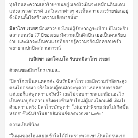
ทุจริตและความเลวร้ายซ่อนอยู่ มองผิวเผินจะเหมือนดินแดน
แห่งสวรวงสวรรค์ แต่ในฉากต่างๆ จะเห็นความเลวร้ายซ่อนอยู่
ซึ่งมีคนตั้งใจสร้างความเสียหายนั้น”
มิลาโกร เรเยส
น้องสาวของไฮเม่ผู้รักษากฎระเบียบ มีไหวพริบ
ฉลาดเกนวัย
17
ปีของเธอ มีความเป็นศิลปิน เธอเป็นคนเรียบ
ง่าย และมักจะเป็นคนแรกที่อยากรู้ความจริงเมื่อครอบครัว
พยายามปกปิดสถานการณ์
เบลิสซา เอสโคเบโด รับบทมิลาโกร เรเยส
ตัวตนของมิลาโกร เรเยส
…
“มิลาโกรเป็นคนตลกค่ะ ฉันรักมิลาโกร เธอมีความรักอิสระสูง
ตรงไปตรงมา จริงใจจนผู้คนมักจะพูดว่า ‘เธอหยาบคายจัง!’
แต่เธอก็แค่พูดความจริงนี่? เธอไม่ชอบการกลบเกลื่อนอะไร
เป็นคนอยู่กับความจริงตรงข้ามกับไฮเม่ผู้มองโลกแง่ดี เต็มไป
ด้วยความหวัง มิลาโกรมักพูดว่า ‘ไม่เอาน่าพี่ชาย มันไม่เกิดขึ้น
หรอก’ ซึ่งฉันรักในสายสัมพันธ์ของพวกเขานะคะ”
ความเป็นพี่น้อง
…
“ในมุมของไฮเม่เธอเข้าใจได้ดี เพราะพวกเขาเป็นเด็กรุ่นแรก