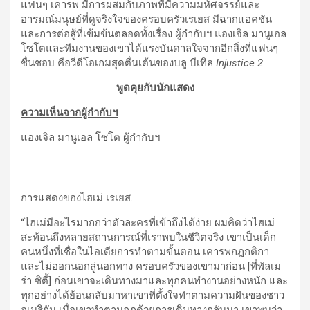
แฟนๆ เคารพ มีการผสมกับภาพที่มีความมหัศจรรย์และ
อารมณ์มนุษย์ที่ดูจริงใจของครอบครัวเรเยส มีฉากแอคชัน
และการต่อสู้ที่เข้มข้นตลอดทั้งเรื่อง ผู้กำกับฯ แองเจิล มานูเอล
โซโตและทีมงานของเขาได้แรงบันดาลใจจากอีกสิ่งที่แฟนๆ
ชื่นชอบ คือวีดีโอเกมสุดตื่นเต้นของบลู บีเทิล
Injustice 2
พูดคุยกับนักแสดง
ความเห็นจากผู้กำกับฯ
แองเจิล มานูเอล โซโต ผู้กำกับฯ
การแสดงของไฮเม่ เรเยส
…
“ไฮเม่มีอะไรมากกว่าตัวละครที่เข้าถึงได้ง่าย ผมคิดว่าไฮเม่
สะท้อนถึงหลายสถานการณ์ที่เราพบในชีวิตจริง เขาเป็นเด็ก
คนหนึ่งที่เชื่อในไอเดียการทำตามขั้นตอน เคารพกฎกติกา
และไม่ออกนอกลู่นอกทาง ครอบครัวของเขามาก่อน [ที่พัลเม
ร่า ซิตี้] ก่อนเขาจะเดินทางมาและทุกคนทำงานอย่างหนัก และ
ทุกอย่างได้ย้อนกลับมาหาเขาที่ตั้งใจทำตามความฝันของชาว