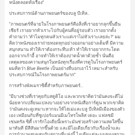
หนังตลอดทั้งเรื่อง”
ประสบการณ์ด้านภาพยนตร์ของบลู บีเทิล
…
“ภาพยนตร์ที่ฉายในโรงภาพยนตร์คือสิ่งที่เราอยากลุกขึ้นยืน
เชียร์ เราอยากหัวเราะไปกับผู้คนที่อยู่รอบตัว เราอยากตั้ง
คำถามว่า ‘ทำไมทุกคนหัวเราะแต่เราไม่หัวเราะเลยล่ะ?’ ผม
คิดว่าหนังของเราถ่ายทอดทุกอย่างออกมาอย่างเต็มที่ มีความ
สนุกสนาน ทำให้เราต้องกระทืบเท้า ทำให้เราอยากกระโดด
ออกจากเก้าอี้ อาจทำให้เราต้องปาดน้ำตาด้วยซ้ำ นั่นคือ
เหตุผลของความสนุกในหนังทุกเรื่องที่ควรดูในโรงภาพยนตร์
ผมคิดว่า
Blue Beetle
เป็นอย่างที่บอกเอาไว้ เหมาะสำหรับ
ประสบการณ์ในโรงภาพยนตร์มาก”
การสร้างพัลเมราซิตี้สำหรับภาพยนตร์
…
“มีบางช่วงที่เราคุยกับสตูดิโอ และพวกเขาคิดว่ามันคงจะดีไม่
น้อยหากเปลี่ยนแปลงบางอย่างจากหนังสือการ์ตูน พวกเขาคิด
ว่ามันคงจะดูเหมาะหากจะให้ไฮเม่และบลู บีเทิลมีเมืองของตัว
เอง เหมือนกับที่ซูเปอร์แมนมีเมโทรโพลิส เดอะ แฟลชมี
เซนทรัล ซิตี้ เรารักไอเดียนี้เพราะมันช่วยสร้างความสดใสขึ้น
มาทันที มีสีสันมากขึ้นด้วย และมีไอเดียเกี่ยวกับเรื่องน้ำและ
การนำมาผสมผสมกับสถานที่แห่งนี้ ไอเดียแต่ละมุมของสถาน