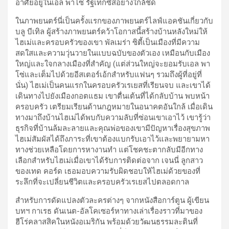
อาศัยอยู่ในเอล พาโซ่ รัฐเท็กซัสอย่างใกล้ชิด
ในภาพยนตร์นี่เป็นครั้งแรกของภาพยนตร์ไลฟ์แอคชันเกี่ยวกับ
บลู บีเทิล ผู้สร้างภาพยนตร์คว้าโอกาสนี้สร้างบ้านหลังใหม่ให้
ไฮเม่และครอบครัวของเขา พัลเมร่า ซิตี้เป็นเมืองที่มีความ
สดใสและความวุ่นวายในแบบฉบับของตัวเอง เหมือนกับเมือง
ใหญ่และใจกลางเมืองที่สำคัญ (แต่ส่วนใหญ่จะยอมรับเอล พา
โซ่และเต็มไปด้วยอีสเตอร์เอ้กสำหรับแฟนๆ รวมถึงผู้ที่อยู่ที่
นั่น) ไฮเม่เป็นคนแรกในครอบครัวเรเยสที่เรียนจบ และเขาได้
เดินทางไปยังเมืองกอตแธม เขาตื่นเต้นที่ได้กลับบ้าน พบหน้า
ครอบครัว เตรียมเรียนด้านกฎหมายในอนาคตอันใกล้ เมื่อเดิน
ทางมาถึงบ้านไฮเม่ได้พบกับความลับที่ซ่อนเขาเอาไว้ เขารู้ว่า
ธุรกิจที่บ้านล้มละลายและคุณพ่อของเขามีปัญหาเรื่องสุขภาพ
ไฮเม่สัมผัสได้ถึงภาระที่เขาต้องแบกรับเอาไว้และพยายามหา
ทางช่วยเหลือโดยการหางานทำ แต่โชคชะตากลับมีอีกทาง
เลือกสำหรับไฮเม่เมื่อเขาได้รับการติดต่อจาก เจนนี่ ลูกสาว
ของเทด คอร์ด เธอมอบความรับผิดชอบให้ไฮเม่ด้วยของที่
ระลึกที่จะเปลี่ยนชีวิตและครอบครัวเรเยสไปตลอดกาล
สำหรับการดัดแปลงตัวละครต่างๆ จากหนังสือการ์ตูน ผู้เขียน
บทฯ กาเรธ ดันเนต-อัลโคเซอร์หาทางเล่าเรื่องราวที่มาของ
ฮีโร่คลาสสิคในหนังอเมริกัน พร้อมด้วยวัฒนธรรมละตินที่