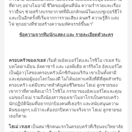
ที่ต่างๆ อย่างไมอามี่ ชีวิตของผู้คนที่นั่น ความร่ำรวยและเรื่อง
ราวอื่นๆ ช่วยสร้างบรรยากาศที่มีเอกลักษณ์ในแบบซูเปอร์ฮีโร่
และเป็นอีกครั้งที่เริ่มจากการรวมเสียง ดนตรี ความรู้สึก แสง
ไฟ ทุกอย่างที่ช่วยสร้างความมหัศจรรย์ขึ้นมา”
ข้อความจากทีมนักแสดง และ รายละเอียดตัวละคร
ครอบครัวของเรเยส
เริ่มด้วยอัลเบอร์โตและโรซิโอ เรเยส รับ
บทโดดาเมียน อัลคาซาร์ และ เอลพิเดีย คาร์ริลโล อัลเบอร์โต
เป็นผู้อาวุโสของครอบครัวเม็กซิกันอเมริกัน เขาเป็นทั้งสามี
และคุณพ่อผู้มองโลกในแง่ดี ไม่ได้มอหาแค่สิ่งที่ดีที่สุดสำหรับ
ครอบครัว แต่มีบทบาทสำคัญต่อชีวิตของ ไฮเม่ ลูกชายของ
เขากว่าที่คาดคิดเอาไว้ โรซิโอ ภรรยาของอัลเบอร์โตและคุณ
แม่ของไจเม่ รวมถึงน้องสาวของเขาไมลาโกรเป็นครอบครัว
นักปฏิบัตินิยมที่อยากปกป้องคนที่เธอรัก และสนับสนุนความ
ฝันของลูกๆ แม้ว่าจะต้องปกปิดความจริงจาก ไฮเม่ ลูกชายขอ
เธอก็ตาม
ไฮเม่ เรเยส
เป็นสมาชิกคนแรกในครอบครัวที่เรียนจบวิทยาลัย