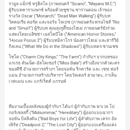
ราอูล แม็กซ์ ทรูฮิลโล (ภาพยนตร์ “Sicario”, “Mayans M.C.”)
ผู้รับบทคาราแพกซ์ พร้อมด้วยซูซาน ซารานดอน เจ้าของ
รางวัล Oscar (“Monarch,” “Dead Man Walking”) ผู้รับบท
วิคตอเรีย คอร์ด และจอร์จ โลเปซ (ภาพยนตร์แฟรนไชส์ “Rio
and “Smurf”) ผู้รับบท คุณลุงรูดี้ของไฮเม่ ภาพยนตร์ยังร่วม
แสดงโดยเบลิซซ่า เอสโคบีโด (“American Horror Stories,”
“Hocus Pocus 2”) ผู้รับบทมิลาโกร น้องสาวไฮเม่ และฮาร์วีย์
กิลเลน (“What We Do in the Shadows”) ผู้รับบทดร.ซานเชซ
โซโต (“Charm City Kings,” “The Farm”) กำกับฯ จากบทของ
แกเรธ ดันเน็ต-อัลโคเซอร์ (“Miss Bala”) สร้างอิงจากตัวละคร
ของดีซี อำนวยการสร้างฯ โดยจอห์น ริกคาร์ด และ เซฟ ฟอร์
แมน อำนวยการสร้างบริหารฯ โดยวัลเตอร์ ฮามาดะ, กาเล็น
เวสแมน และ แกร์เร็ตต์ แกรนท์
ทีมงานเบื้องหลังของผู้กำกับฯ ได้แก่ ผู้กำกับภาพ พาเวล โป
กอร์เซลสกี้ (“Midsommar,” “Hereditary”) ผู้ออกแบบฉากฯ
จอห์น บิลลิงตัน (“Bad Boys for Life”) ผู้ลำดับภาพ เครก อัล
เพิร์ท (“Deadpool 2,” “The Lost City”) ผู้ออกแบบเครื่องแต่ง