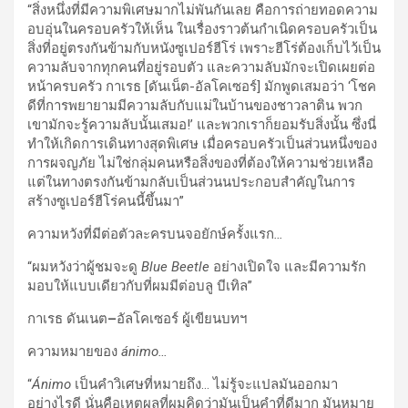
“สิ่งหนึ่งที่มีความพิเศษมากไม่พันกันเลย คือการถ่ายทอดความ
อบอุ่นในครอบครัวให้เห็น ในเรื่องราวต้นกำเนิดครอบครัวเป็น
สิ่งที่อยู่ตรงกันข้ามกับหนังซูเปอร์ฮีโร่ เพราะฮีโร่ต้องเก็บไว้เป็น
ความลับจากทุกคนที่อยู่รอบตัว และความลับมักจะเปิดเผยต่อ
หน้าครบครัว กาเรธ [ดันเน็ต-อัลโคเซอร์] มักพูดเสมอว่า ‘โชค
ดีที่การพยายามมีความลับกับแม่ในบ้านของชาวลาติน พวก
เขามักจะรู้ความลับนั้นเสมอ!’ และพวกเราก็ยอมรับสิ่งนั้น ซึ่งนี่
ทำให้เกิดการเดินทางสุดพิเศษ เมื่อครอบครัวเป็นส่วนหนึ่งของ
การผจญภัย ไม่ใช่กลุ่มคนหรือสิ่งของที่ต้องให้ความช่วยเหลือ
แต่ในทางตรงกันข้ามกลับเป็นส่วนนประกอบสำคัญในการ
สร้างซูเปอร์ฮีโร่คนนี้ขึ้นมา”
ความหวังที่มีต่อตัวละครบนจอยักษ์ครั้งแรก
…
“ผมหวังว่าผู้ชมจะดู
Blue Beetle
อย่างเปิดใจ และมีความรัก
มอบให้แบบเดียวกับที่ผมมีต่อบลู บีเทิล”
กาเรธ ดันเนต
–
อัลโคเซอร์ ผู้เขียนบทฯ
ความหมายของ
ánimo…
“
Ánimo
เป็นคำวิเศษที่หมายถึง… ไม่รู้จะแปลมันออกมา
อย่างไรดี นั่นคือเหตุผลที่ผมคิดว่ามันเป็นคำที่ดีมาก มันหมาย