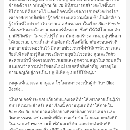
จำกัดด้วย เขาเป็นผู้ชายวัย 20 ปีที่สามารถสร้างอะไรขึ้นมา
ก็ได้ตามที่คิดภาพไว้ และเด็กคนนี้จะจัดการกับพลังอย่างไร?
เขาอาศัยจากสิ่งที่เขารู้จักคือกระแสความนิยม ซึ่งเป็นสิ่งที่เขา
รู้จักในชีวิตประจำวัน ฉากแอคชันของเราในเรื่อง
Blue Beetle
ได้แรงบันดาลใจจากเกมเมอร์ทั้งหลาย ซึ่งทำให้วีดีโอเกมกลับ
มามีชีวิตชีวา ใครจะไปรู้ได้ แต่มันช่วยสร้างความอบอุ่นขึ้นมา
ได้เยอะเลย ประเด็นสำคัญคือหนังเรื่องนี้เกี่ยวกับครอบครัวที่
พยายามประคองกันไว้ มีหลายช่วงเวลาที่ทำให้เราหัวเราะและ
ร้องไห้ ส่งที่ผมรู้คือเราจะมีความสุขในโรงหนัง คุณจะรักตัว
ละครเหล่านี้ ทั้งครอบครัวเรเยสและทุกความสนุกในครอบครัว
แน่นอนว่าความน่ารักของไฮเม่ เรเยสคือสิ่งสำคัญ เขาอยู่ใน
การผจญภัยสู่การเป็น บลู บีเทิล ซูเปอร์ฮีโร่หนุ่ม”
เหตุผลที่แองเจล มานูเอล โซโตเหมาะจะเป็นผู้กำกับฯ Blue
Beetle
…
“มีหลายองค์ประกอบเกี่ยวกับแองเจลที่ทำให้เขากลายเป็นผู้กำ
กับฯ ที่เหมาะสำหรับหนังเรื่องนี้ ความทุมเทที่ทำให้ภาพใน
Blue Beetle
ออกมาสมจริงอย่างที่เขาต้องการนำเสนอ และ
วัฒนธรรมของชาวละตินที่มีความเข้มข้น โดยเฉพาะพลังที่มี
ในครอบครัวของชาวเม็กซิกันอเมริกัน และสายสัมพันธ์ที่