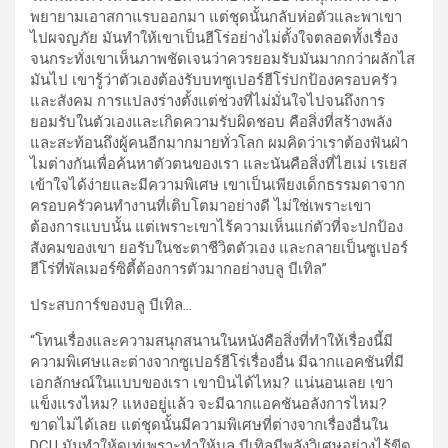
พยายามเอาสกาแรบออกมา แต่ชุดนั้นกลับห่อตัวและพาเขา
ไปผจญภัย มันทำให้เขาเป็นฮีโร่อย่างไม่ตั้งใจตลอดทั้งเรื่อง
จนกระทั่งเขาเห็นภาพชัดเจนว่าควรยอมรับมันมากกว่าผลักไส
มันไป เขารู้ว่าตัวเองต้องรับบทซูเปอร์ฮีโร่ปกป้องครอบครัว
และสังคม การแปลงร่างตั้งแต่ช่วงที่ไม่มั่นใจไปจนถึงการ
ยอมรับในตัวเองและเกิดความรับผิดชอบ คือสิ่งที่สร้างพลัง
และสะท้อนถึงผู้คนอีกมากมายทั่วโลก ผมคิดว่าเราต้องฟันฝ่า
ไมต่างกันเพื่อค้นหาตัวตนของเรา และนันคือสิ่งที่ไฮเม่ เรเยส
เข้าใจได้ง่ายและมีความพิเศษ เขาเป็นเพียงเด็กธรรมดาจาก
ครอบครัวคนทำงานที่เติบโตมาอย่างดี ไม่ใช่เพราะเขา
ต้องการแบบนั้น แต่เพราะเขาไร้ความเห็นแก่ตัวที่จะปกป้อง
สังคมของเขา ยอรับในชะตาชีวิตตัวเอง และกลายเป็นซูเปอร์
ฮีโร่ที่พัลเมอร์ซิตี้ต้องการตัวมากอย่างบลู บีเทิล”
ประสบการ์ของบลู บีเทิล
…
“โทนเรื่องและความสนุกสนานในหนังคือสิ่งที่ทำให้เรื่องนี้มี
ความพิเศษและต่างจากซูเปอร์ฮีโร่เรื่องอื่น มีฉากแอคชันที่มี
เอกลักษณ์ในแบบของเรา เขาบินได้ไหม? แน่นอนเลย เขา
แข็งแรงไหม? แหงอยู่แล้ว จะมีฉากแอคชันอลังการไหม?
ขาดไม่ได้เลย แต่ชุดนั้นมีความพิเศษที่ต่างจากเรื่องอื่นใน
DCU มันทำให้ดูเท่เพราะทำให้บลู บีเทิลมีพลังวิเศษอย่างไร้ขีด