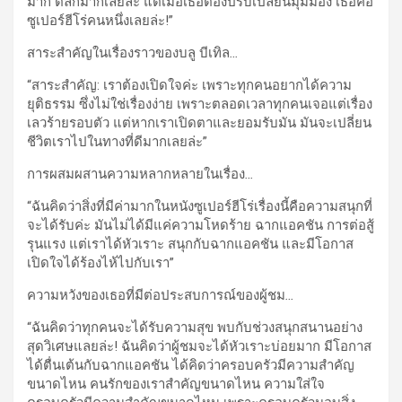
มาก ตลกมากเลยล่ะ แต่เมื่อเธอต้องปรับเปลี่ยนมุมมอง เธอคือ
ซูเปอร์ฮีโร่คนหนึ่งเลยล่ะ!”
สาระสำคัญในเรื่องราวของบลู บีเทิล
…
“สาระสำคัญ: เราต้องเปิดใจค่ะ เพราะทุกคนอยากได้ความ
ยุติธรรม ซึ่งไม่ใช่เรื่องง่าย เพราะตลอดเวลาทุกคนเจอแต่เรื่อง
เลวร้ายรอบตัว แต่หากเราเปิดตาและยอมรับมัน มันจะเปลี่ยน
ชีวิตเราไปในทางที่ดีมากเลยล่ะ”
การผสมผสานความหลากหลายในเรื่อง
…
“ฉันคิดว่าสิ่งที่มีค่ามากในหนังซูเปอร์ฮีโร่เรื่องนี้คือความสนุกที่
จะได้รับค่ะ มันไม่ได้มีแค่ความโหดร้าย ฉากแอคชัน การต่อสู้
รุนแรง แต่เราได้หัวเราะ สนุกกับฉากแอคชัน และมีโอกาส
เปิดใจได้ร้องไห้ไปกับเรา”
ความหวังของเธอที่มีต่อประสบการณ์ของผู้ชม
…
“ฉันคิดว่าทุกคนจะได้รับความสุข พบกับช่วงสนุกสนานอย่าง
สุดวิเศษแลยล่ะ! ฉันคิดว่าผู้ชมจะได้หัวเราะบ่อยมาก มีโอกาส
ได้ตื่นเต้นกับฉากแอคชัน ได้คิดว่าครอบครัวมีความสำคัญ
ขนาดไหน คนรักของเราสำคัญขนาดไหน ความใส่ใจ