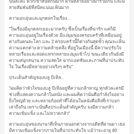
นั่นล่ะค่ะ พวกเขาสนิทกันมาก ผ่านหลายอย่างมาร่วมกัน และมี
สายสัมพันธ์ที่สนิทแน่นแฟ้นมาก
ความอบอุ่นและมุกตลกในเรื่อง
…
“ในเรื่องมีมุกตลกเยอะมากครับ ซึ่งเป็นเรื่องที่น่ารัก แต่ก็มี
ความอบอุ่นอยู่ในเรื่องด้วย มีแง่มุมของครอบครัวที่เหมือนอยู่
ต่างกันคนละโลก และ 2 ครอบครัวนี้ก็ต่างกันสุดขั้ว คุณจะเห็น
ความแตกต่าง ความคล้ายคลึง ที่อยู่ในเมืองนี้ มีความปรับใจ
หลายเรื่องและสอดแทรกหลายแง่มุมเข้าไป ขณะเดียวกันยังมี
ความสนุกสนาน ความสดใส ฉากแอคชันและภาพที่น่าประทับ
ใจ ในเรื่องมีหลายอย่างจริงๆ ครับ”
ประเด็นสำคัญของบลู บีเทิล
…
“ผมคิดว่าหัวใจของบลู บีเทิลอยู่ที่ความกล้าหาญ ทุกตัวละครมี
ช่วงที่แสดงความกล้าในหนัง และผมคิดว่านั่นคือกำลังใจอย่าง
ยิ่งใหญ่ด้วย และหลายถ้อยคำที่ได้ยนในหนังคือสิ่งที่เราบอก
เล่าถึงกัน เพราะนั่นคือประเด็นสำคัญครับ จงมีความกล้า
ความเข้มแข็ง และไม่หวาดกลัว”
ความอบอุ่นของนานาที่เห็นภายนอกต่างจากอดีตที่ผ่านมา เธอ
มีความเข้มแข็งจากภายในที่น่าประทับใจ แม้ว่าจะอายุ
80