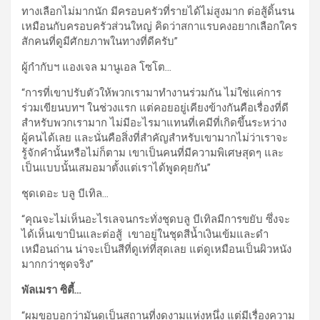
ทางเลือกไม่มากนัก มีครอบครัวที่รายได้ไม่สูงมาก ต่อสู้ดิ้นรน
เหมือนกับครอบครัวส่วนใหญ่ คิดว่าสกาแรบคงอยากเลือกใคร
สักคนที่ดูมีศักยภาพในทางที่ดีครับ”
ผู้กำกับฯ แองเจล มานูเอล โซโต
…
“การที่เขาปรับตัวให้พวกเรามาทำงานร่วมกัน ไม่ใช่แค่การ
ร่วมเขียนบทฯ ในช่วงแรก แต่คอยอยู่เคียงข้างกันคือเรื่องที่ดี
สำหรับพวกเรามาก ไม่มีอะไรมาแทนที่เคมีที่เกิดขึ้นระหว่าง
ผู้คนได้เลย และนั่นคือสิ่งที่สำคัญสำหรับเขามากไม่ว่าเราจะ
รู้จักคำนั้นหรือไม่ก็ตาม เขาเป็นคนที่มีความพิเศษสุดๆ และ
เป็นแบบนั้นเสมอมาตั้งแต่เราได้พูดคุยกัน”
ชุดเดอะ บลู บีเทิล
…
“คุณจะไม่เห็นอะไรเลจนกระทั่งชุดบลู บีเทิลมีการขยับ ซึ่งจะ
ได้เห็นเขาบินและต่อสู้ เขาอยู่ในชุดสีน้ำเงินเข้มและดำ
เหมือนถ่าน น่าจะเป็นสีที่ดูเท่ที่สุดเลย แต่ดูเหมือนเป็นผิวหนัง
มากกว่าชุดจริง”
พัลเมรา ซิตี้
…
“ผมขอบอกว่ามันดูเป็นสถานที่งดงามแห่งหนึ่ง แต่มีเรื่องความ