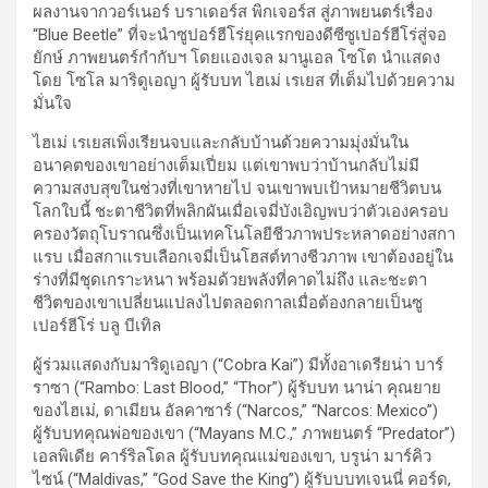
ผลงานจากวอร์เนอร์ บราเดอร์ส พิกเจอร์ส สู่ภาพยนตร์เรื่อง
“Blue Beetle” ที่จะนำซูปอร์ฮีโร่ยุคแรกของดีซีซูเปอร์ฮีโร่สู่จอ
ยักษ์ ภาพยนตร์กำกับฯ โดยแองเจล มานูเอล โซโต นำแสดง
โดย โซโล มาริดูเอญา ผู้รับบท ไฮเม่ เรเยส ที่เต็มไปด้วยความ
มั่นใจ
ไฮเม่ เรเยสเพิ่งเรียนจบและกลับบ้านด้วยความมุ่งมั่นใน
อนาคตของเขาอย่างเต็มเปี่ยม แต่เขาพบว่าบ้านกลับไม่มี
ความสงบสุขในช่วงที่เขาหายไป จนเขาพบเป้าหมายชีวิตบน
โลกใบนี้ ชะตาชีวิตที่พลิกผันเมื่อเจมี่บังเอิญพบว่าตัวเองครอบ
ครองวัตถุโบราณซึ่งเป็นเทคโนโลยีชีวภาพประหลาดอย่างสกา
แรบ เมื่อสกาแรบเลือกเจมี่เป็นโฮสต์ทางชีวภาพ เขาต้องอยู่ใน
ร่างที่มีชุดเกราะหนา พร้อมด้วยพลังที่คาดไม่ถึง และชะตา
ชีวิตของเขาเปลี่ยนแปลงไปตลอดกาลเมื่อต้องกลายเป็นซู
เปอร์ฮีโร่ บลู บีเทิล
ผู้ร่วมแสดงกับมาริดูเอญา (“Cobra Kai”) มีทั้งอาเดรียน่า บาร์
ราซา (“Rambo: Last Blood,” “Thor”) ผู้รับบท นาน่า คุณยาย
ของไฮเม่, ดาเมียน อัลคาซาร์ (“Narcos,” “Narcos: Mexico”)
ผู้รับบทคุณพ่อของเขา (“Mayans M.C.,” ภาพยนตร์ “Predator”)
เอลพิเดีย คาร์ริลโดล ผู้รับบทคุณแม่ของเขา, บรูน่า มาร์คิว
ไซน์ (“Maldivas,” “God Save the King”) ผู้รับบบทเจนนี่ คอร์ด,