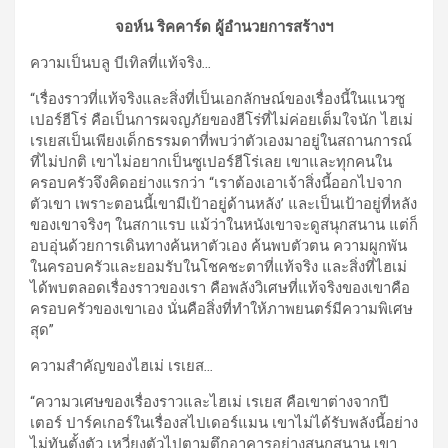
จอห์น ริคคาร์ด ผู้อำนวยการสร้างฯ
ความเป็นบลู บีเทิลที่แท้จริง
…
“เรื่องราวที่แท้จริงและสิ่งที่เป็นเอกลักษณ์ของเรื่องนี้ในแนวซู
เปอร์ฮีโร่ คือเป็นการผจญภัยของฮีโร่ที่ไม่ค่อยเต็มใจนัก ไฮเม่
เรเยสเป็นเพียงเด็กธรรมดาที่พบว่าตัวเองมาอยู่ในสถานการณ์
ที่ไม่ปกติ เขาไม่อยากเป็นซูเปอร์ฮีโร่เลย เขาและทุกคนใน
ครอบครัวจึงคิดอย่างแรกว่า “เราต้องเอาเจ้าสิ่งนี้ออกไปจาก
ตัวเขา เพราะตอนนี้เขามีเป้าอยู่ด้านหลัง’ และเป็นเป้าอยู่ที่หลัง
ของเขาจริงๆ ในสกาแรบ แม้ว่าในหนังเขาจะดูสนุกสนาน แต่ก็
อบอุ่นด้วยการเดินทางค้นหาตัวเอง ค้นพบตัวตน ความผูกพัน
ในครอบครัวและยอมรับในโชคชะตาที่แท้จริง และสิ่งที่ไฮเม่
ได้พบตลอดเรื่องราวของเรา คือพลังวิเศษที่แท้จริงของเขาคือ
ครอบครัวของเขาเอง นั่นคือสิ่งที่ทำให้ภาพยนตร์มีความพิเศษ
สุด”
ความสำคัญของไฮเม่ เรเยส
…
“ความวเศษของเรื่องราวและไฮเม่ เรเยส คือเขาต่างจากปี
เตอร์ ปาร์คเกอร์ในเรื่องสไปเดอร์แมน เขาไม่ได้รับพลังนี้อย่าง
ไม่ทันตั้งตัว เหวี่ยงตัวไปตามตึกอาคารอย่างสนุกสนาน เขา