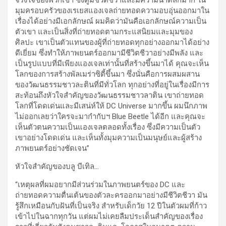
จริงใจของพวกเขา ซึ่งดูมีชีวิตชีวาและมีความน่าตลกมาก ใน
มุมครอบครัวของเรเยสแองเจลถ่ายทอดความอบอุ่นออกมาใน
เรื่องได้อย่างมีเอกลักษณ์ ผมคิดว่ามันคือเอกลักษณ์ความเป็น
ตัวเขา และเป็นสิ่งที่ถ่ายทอดตามกระแสนิยมและมุมของ
ศิลปะ เขาเป็นตัวแทนของผู้ที่ถ่ายทอดทุกอย่างออกมาได้อย่าง
ดีเยี่ยม ซึ่งทำให้ภาพยนตร์ออกมามีชีวิตชีวาอย่างมีพลัง และ
เป็นรูปแบบที่มีเพียงแองเจลเท่านั้นที่สร้างขึ้นมาได้ คุณจะเห็น
โลกของการสร้างพัลเมร่าซิตี้ขึ้นมา ซึ่งนั่นคือการผสมผสาน
ของวัฒนธรรมชาวละตินที่มีทั่วโลก ทุกอย่างที่อยู่ในเรื่องมีการ
สะท้อนถึงหัวใจสำคัญของวัฒนธรรมชาวลาติน เขาถ่ายทอด
โลกที่โดดเด่นและมีเสน่ห์ให้ DC Universe มากขึ้น ผมนึกภาพ
ไม่ออกเลยว่าใครจะมากำกับฯ Blue Beetle ได้อีก และคุณจะ
เห็นตัวตนความเป็นแองเจลตลอดทั้งเรื่อง ซึ่งมีความเป็นตัว
เขาอย่างโดดเด่น และเห็นทั้งมุมความเป็นมนุษย์และผู้สร้าง
ภาพยนตร์อย่างชัดเจน”
หัวใจสำคัญของบลู บีเทิล
…
“เหตุผลที่ผมอยากมีส่วนร่วมในภาพยนตร์ของ DC และ
ถ่ายทอดความตื่นเต้นของตัวละครออกมาอย่างมีชีวิตชีวา มัน
รู้สึกเหมือนกับฝันที่เป็นจริง สำหรับเด็กวัย 12 ปีในตัวผมที่ก้าว
เข้าไปในฉากทุกวัน แต่ผมไม่เคยลืมประเด็นสำคัญของเรื่อง