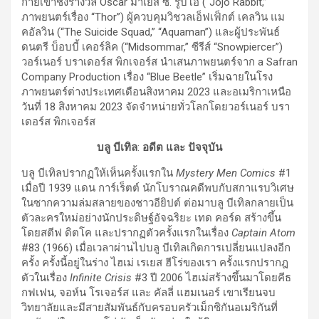
กายเข้าชิงรางวัล Oscar มาเยส ซี. รูบีโอ (“Jojo Rabbit,”
ภาพยนตร์เรื่อง “Thor”) ผู้ควบคุมวิชวลเอ็ฟเฟ็กต์ เคลวิน แม
คอัลวิน (“The Suicide Squad,” “Aquaman”) และผู้ประพันธ์
ดนตรี บ็อบบี้ เคอร์ลิค (“Midsommar,” ซีรีส์ “Snowpiercer”)
วอร์เนอร์ บราเดอร์ส พิกเจอร์ส นำเสนภาพยนตร์จาก a Safran
Company Production เรื่อง “Blue Beetle” เริ่มฉายในโรง
ภาพยนตร์ต่างประเทศเดือนสิงหาคม 2023 และอเมริกาเหนือ
วันที่ 18 สิงหาคม 2023 จัดจำหน่ายทั่วโลกโดยวอร์เนอร์ บรา
เดอร์ส พิกเจอร์ส
บลู บีเทิล
:
อดีต และ ปัจจุบัน
บลู บีเทิลปรากฏให้เห็นครั้งแรกใน
Mystery Men Comics
#1
เมื่อปี 1939 แดน การ์เร็ตต์ นักโบราณคดีพบกับสกาแรบวิเศษ
ในซากความล่มสลายของชาวอียิปต์ ต่อมาบลู บีเทิลกลายเป็น
ตัวละครใหม่อย่างนักประดิษฐ์อัจฉริยะ เทด คอร์ด สร้างขึ้น
โดยสตีฟ ดิตโค และปรากฏตัวครั้งแรกในเรื่อง
Captain Atom
#83 (1966) เมื่อเวลาผ่านไปบลู บีเทิลเกิดการเปลี่ยนแปลงอีก
ครั้ง ครั้งนี้อยู่ในร่าง ไฮเม่ เรเยส ฮีโร่ของเรา ครั้งแรกปรากฎ
ตัวในเรื่อง
Infinite Crisis
#3 ปี 2006 ไฮเม่สร้างขึ้นมาโดยคีธ
กฟเฟน, จอห์น โรเจอร์ส และ คัลลี่ แฮมเนอร์ เขาเรียนจบ
วิทยาลัยและมีสายสัมพันธ์กับครอบครัวเม็กซิกันอเมริกันที่