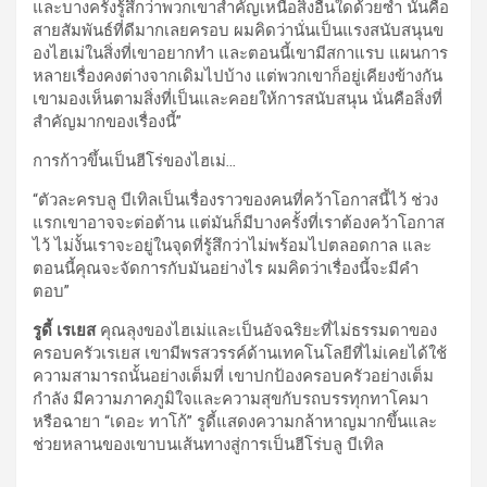
และบางครั้งรู้สึกว่าพวกเขาสำคัญเหนือสิ่งอื่นใดด้วยซ้ำ นั่นคือ
สายสัมพันธ์ที่ดีมากเลยครอบ ผมคิดว่านั่นเป็นแรงสนับสนุนข
องไฮเม่ในสิ่งที่เขาอยากทำ และตอนนี้เขามีสกาแรบ แผนการ
หลายเรื่องคงต่างจากเดิมไปบ้าง แต่พวกเขาก็อยู่เคียงข้างกัน
เขามองเห็นตามสิ่งที่เป็นและคอยให้การสนับสนุน นั่นคือสิ่งที่
สำคัญมากของเรื่องนี้”
การก้าวขึ้นเป็นฮีโร่ของไฮเม่
…
“ตัวละครบลู บีเทิลเป็นเรื่องราวของคนที่คว้าโอกาสนี้ไว้ ช่วง
แรกเขาอาจจะต่อต้าน แต่มันก็มีบางครั้งที่เราต้องคว้าโอกาส
ไว้ ไม่งั้นเราจะอยู่ในจุดที่รู้สึกว่าไม่พร้อมไปตลอดกาล และ
ตอนนี้คุณจะจัดการกับมันอย่างไร ผมคิดว่าเรื่องนี้จะมีคำ
ตอบ”
รูดี้ เรเยส
คุณลุงของไฮเม่และเป็นอัจฉริยะที่ไม่ธรรมดาของ
ครอบครัวเรเยส เขามีพรสวรรค์ด้านเทคโนโลยีที่ไม่เคยได้ใช้
ความสามารถนั้นอย่างเต็มที่ เขาปกป้องครอบครัวอย่างเต็ม
กำลัง มีความภาคภูมิใจและความสุขกับรถบรรทุกทาโคมา
หรือฉายา “เดอะ ทาโก้” รูดี้แสดงความกล้าหาญมากขึ้นและ
ช่วยหลานของเขาบนเส้นทางสู่การเป็นฮีโร่บลู บีเทิล