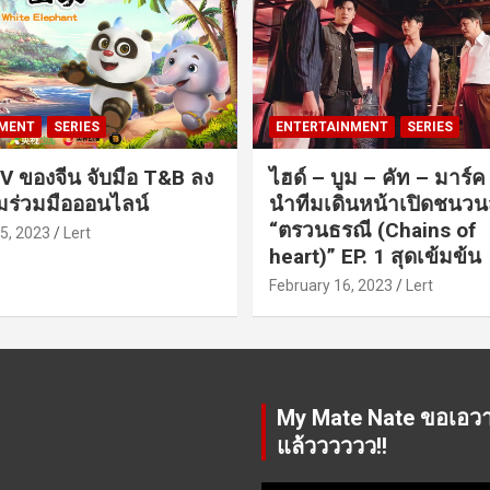
MENT
SERIES
ENTERTAINMENT
SERIES
V ของจีน จับมือ T&B ลง
ไฮด์ – บูม – คัท – มาร์
ร่วมมือออนไลน์
นำทีมเดินหน้าเปิดชนว
“ตรวนธรณี (Chains of
5, 2023
Lert
heart)” EP. 1 สุดเข้มข้น
February 16, 2023
Lert
My Mate Nate ขอเอว
แล้วววววว!!