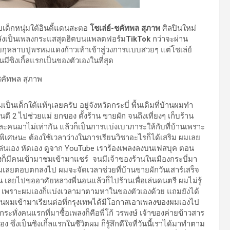
รับเด็กหนุ่มใต้อินดี้แดนสะตอ
โชเล่ย์-ชคัทพล สุภาพ
ศิลปินใหม่
ำลังเป็นเพลงกระแสสุดฮิตบนแพลตฟอร์ม
TikTok
กว่าจะผ่าน
ีบกุหลาบปูพรหมแดงก้าวเท้าเข้าสู่วงการแบบสวยๆ แต่โชเล่ย์
ีซิงเกิ้ลแรกเป็นของตัวเองในที่สุด
็นเด็กใต้แท้ๆเลยครับ อยู่จังหวัดกระบี่ พื้นเดิมที่บ้านผมทำ
ตี 2 ไปช่วยแม่ ยกของ ตั้งร้าน ขายผัก จนถึงเที่ยงๆ เก็บร้าน
่ละคนมาไม่เท่ากัน แล้วก็เป็นการแบ่งเบาภาระให้กับที่บ้านเพราะ
นพิเศษนะ ต้องใช้เวลาว่างในการเรียนวิชาอะไรก็ได้เสริม ผมเลย
าเล่นเอง หัดเอง ดูจาก YouTube เราร้องเพลงลงบนเฟสบุค ตอน
งก็มีคนเข้ามาชมเข้ามาแชร์ จนมีเจ้าของร้านในเมืองกระบี่มา
 ผมเลยตอบตกลงไป ผมจะจัดเวลาช่วยที่บ้านขายผักวันเสาร์เสร็จ
ีเงิน เลยไปขออาศัยหลวงพี่นอนแล้วก็ไปร้านเพื่อเล่นดนตรี ผมไม่รู้
เงิน เพราะผมเองก็แบ่งเวลามาตามหาในของตัวเองด้วย แถมยังได้
ก จนผมเข้ามาเรียนต่อที่กรุงเทพได้มีโอกาสเอาเพลงของผมเองไป
ะทั่งคนแรกที่มาซื้อเพลงก็คือพี่โก้ วรพงษ์ เจ้าของค่ายข้าวสาร
ซึ่งเป็นซิงเกิ้ลแรกในชีวิตผม ก็รู้สึกดีใจที่วันนี้เราได้มาทำตาม