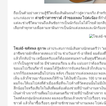
ถือเป็นตัวอย่างความสู้ชีวิตเพื่อเส้นฝันจนก้าวสู่ความจริง สำห
แกะกล่องจาก
ค่ายข้าวสารซาวด์ เจ้าของเพลง ไปต่ะน้อง
ที่ก
แต่ละช่วงชีวิตมาจนถึงเส้นชัยการเป็นนักร้องไม่ได้โรยด้วยกล
เลือกทำทุกทางเพื่อตามหาฝันการเป็นนักแต่งเพลงและนักร้องจนม
โชเล่ย์-ชคัทพล สุภาพ
เล่าประสบการณ์เส้นทางนักดนตรีว่า “ผมเป
อาชีพขายผักที่ตลาดสดแถวบ้าน ช่วงวันเสาร์-อาทิตย์ ผมต้องตื่น
แล้วก็กลับบ้าน เหนื่อยครับแต่ก็ต้องอดทนเพราะต้นทุนชีวิตแต
เราก็เป็นลูกชายด้วย มีช่วงตอนเรียน ม.ต้น แม่บอกว่าต้องเรีย
ขอแม่ไปเรียนกีตาร์ จนผมได้รู้หลักการจับคอร์ดแล้วก็กลับม
แรกก็ร้องเพลงคนอื่นไปก่อน หลังๆ เริ่มอยากแต่งเพลงเอง พอล
เห็น แล้วก็ชวนมาร้องเพลงให้ร้าน ได้เงินชั่วโมงละ 100 บาท
ผมก็จะให้แม่ไปส่งที่ตัวเมืองเพื่อที่จะไปค้างที่วัดตอนนั้นไม่ม
สึกน้อยใจหรือเสียใจในสิ่งที่ผมต้องต้องช่วยที่บ้านทำงานหา
เงินค่าจ้างจากร้านที่ผมไปเล่นดนตรีมาช่วยที่บ้านอีกต่างหา
โพสต์ลงกลุ่มนักแต่งเพลง ผมลองเขียนแล้วลงขายไปเรื่อยๆ จนกร
ซาวด์ แล้วก็มาซื้อเรื่อยๆ สุดท้ายชักชวนมาทำงานเพลง ไปต่ะน้อง 