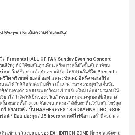
k&Wanyai
ประเดิมความรักและสนุก
ีวิต Presents HALL OF FAN Sunday Evening Concert
นเสิร์ต)
ที่มีให้ชมกันทุกเดือน หรือบางครั้งถึงขั้นสัปดาห์ชน
ใหม่…ใกล้ชิดกว่าเดิมกับคอนเสิร์ต
ไทยประกันชีวิต Presents
ต พรีเซนต์ ฮอลล์ ออฟ แฟน : ซันเดย์ อีฟนิ่ง คอนเสิร์ต
ะได้ใกล้ชิดกับศิลปินที่รัก เป็นช่วงเวลาความสุขในเย็นวัน
ล่าศิลปินคนดัง คัดสรรเพลงฮิตมาเรียบเรียงใหม่ เพื่อนำมามอบให้
เรียกได้ว่าจัดให้เป็นของขวัญสำหรับแฟนเพลงทุกคนที่เดินทาง
ครั้ง ตลอดทั้งปี 2020 ซึ่งแฟนเพลงจะได้ตื่นตาตื่นใจไปกับโชว์สุด
 ตรี ชัยณรงค์ / ปั้น BASHER+YES
’ SIRDAY+INSTINCT+SDF
ารัตน์ / ป๊อบ ปองกูล / 25 hours ทเวนตีไฟฟ์อาเวอส์
” ที่จะมาส่ง
่เดินเข้ามา ในรูปแบบของ
EXHIBITION ZONE
ที่ถูกตกแต่งตาม