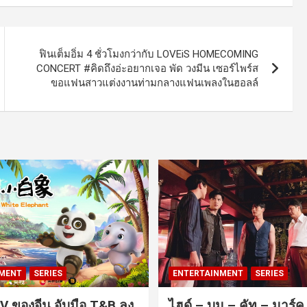
ฟินเต็มอิ่ม 4 ชั่วโมงกว่ากับ LOVEiS HOMECOMING
CONCERT #คิดถึงอ่ะอยากเจอ พัด วงมีน เซอร์ไพร์ส
ขอแฟนสาวแต่งงานท่ามกลางแฟนเพลงในฮอลล์
MENT
SERIES
ENTERTAINMENT
SERIES
V ของจีน จับมือ T&B ลง
ไฮด์ – บูม – คัท – มาร์