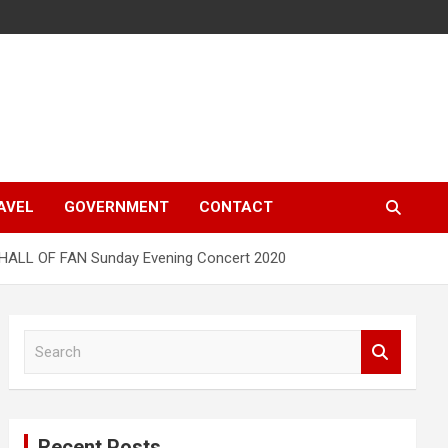
AVEL
GOVERNMENT
CONTACT
ts HALL OF FAN Sunday Evening Concert 2020
S
e
a
r
c
Recent Posts
h