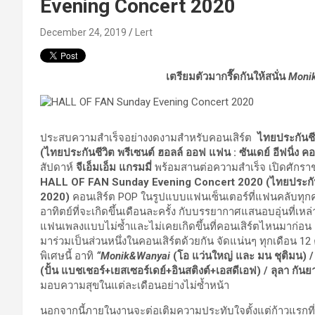
Evening Concert 2020
December 24, 2019
Lert
เตรียมตัวมากรี๊ดกันให้สนั่น
Moni
ประสบความสำเร็จอย่างงดงามสำหรับคอนเสิร์ต
ไทยประกันช
(ไทยประกันชีวิต พรีเซนต์ ฮอลล์ ออฟ แฟน : ซันเดย์ อีฟนิ่ง คอ
สัปดาห์
จีเอ็มเอ็ม แกรมมี่
พร้อมสานต่อความสำเร็จ เปิดศักราช
HALL OF FAN Sunday Evening Concert 2020 (ไทยประกันชีวิ
2020)
คอนเสิร์ต POP ในรูปแบบแฟนเซ็นเตอร์ที่แฟนคลับทุกคนจ
อาทิตย์ที่จะเกิดขึ้นเดือนละครั้ง กับบรรยากาศแสนอบอุ่นที่เห
แฟนเพลงแบบไม่ซ้ำและไม่เคยเกิดขึ้นที่คอนเสิร์ตไหนมาก่อน 
มาร่วมเป็นส่วนหนึ่งในคอนเสิร์ตด้วยกัน จัดแน่นๆ ทุกเดือน 12 
พิเศษนี้ อาทิ
“Monik&Wanyai
(โอ แว่นใหญ่ และ มน ชุติมน) /
(ปั้น แบชเชอร์+เยสเซอร์เดย์+อินสติงต์+เอสดีเอฟ) / ลุลา กันย
มอบความสุขในแต่ละเดือนอย่างไม่ซ้ำหน้า
นอกจากนี้ภายในงานจะต่อเติมความประทับใจตั้งแต่ก้าวแรกที