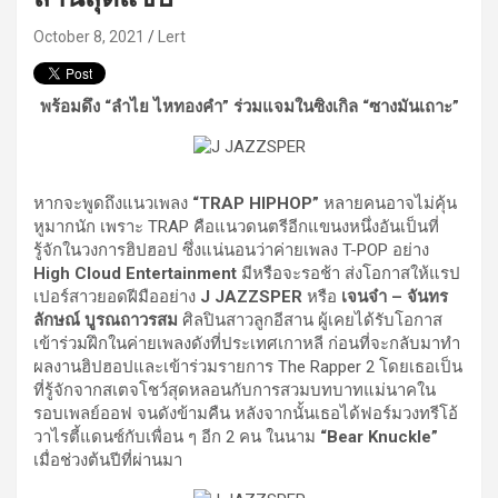
October 8, 2021
Lert
พร้อมดึง “ลำไย ไหทองคำ” ร่วมแจมในซิงเกิล “ซางมันเถาะ”
หากจะพูดถึงแนวเพลง
“
TRAP HIPHOP”
หลายคนอาจไม่คุ้น
หูมากนัก เพราะ TRAP คือแนวดนตรีอีกแขนงหนึ่งอันเป็นที่
รู้จักในวงการฮิปฮอป ซึ่งแน่นอนว่าค่ายเพลง T-POP อย่าง
High Cloud Entertainment
มีหรือจะรอช้า ส่งโอกาสให้แรป
เปอร์สาวยอดฝีมืออย่าง
J JAZZSPER
หรือ
เจนจ๋า – จันทร
ลักษณ์ บูรณถาวรสม
ศิลปินสาวลูกอีสาน ผู้เคยได้รับโอกาส
เข้าร่วมฝึกในค่ายเพลงดังที่ประเทศเกาหลี ก่อนที่จะกลับมาทำ
ผลงานฮิปฮอปและเข้าร่วมรายการ The Rapper 2 โดยเธอเป็น
ที่รู้จักจากสเตจโชว์สุดหลอนกับการสวมบทบาทแม่นาคใน
รอบเพลย์ออฟ จนดังข้ามคืน หลังจากนั้นเธอได้ฟอร์มวงทรีโอ้
วาไรตี้แดนซ์กับเพื่อน ๆ อีก 2 คน ในนาม
“
Bear Knuckle”
เมื่อช่วงต้นปีที่ผ่านมา