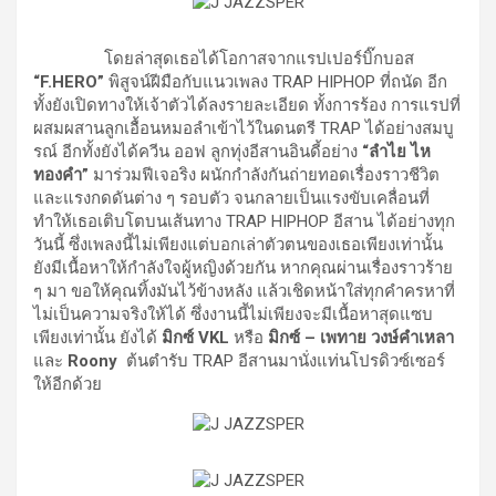
โดยล่าสุดเธอได้โอกาสจากแรปเปอร์บิ๊กบอส
“
F
.
HERO”
พิสูจน์ฝีมือกับแนวเพลง TRAP HIPHOP ที่ถนัด อีก
ทั้งยังเปิดทางให้เจ้าตัวได้ลงรายละเอียด ทั้งการร้อง การแรปที่
ผสมผสานลูกเอื้อนหมอลำเข้าไว้ในดนตรี TRAP ได้อย่างสมบู
รณ์ อีกทั้งยังได้ควีน ออฟ ลูกทุ่งอีสานอินดี้อย่าง
“ลำไย ไห
ทองคำ”
มาร่วมฟีเจอริง ผนักกำลังกันถ่ายทอดเรื่องราวชีวิต
และแรงกดดันต่าง ๆ รอบตัว จนกลายเป็นแรงขับเคลื่อนที่
ทำให้เธอเติบโตบนเส้นทาง TRAP HIPHOP อีสาน ได้อย่างทุก
วันนี้ ซึ่งเพลงนี้ไม่เพียงแต่บอกเล่าตัวตนของเธอเพียงเท่านั้น
ยังมีเนื้อหาให้กำลังใจผู้หญิงด้วยกัน หากคุณผ่านเรื่องราวร้าย
ๆ มา ขอให้คุณทิ้งมันไว้ข้างหลัง แล้วเชิดหน้าใส่ทุกคำครหาที่
ไม่เป็นความจริงให้ได้ ซึ่งงานนี้ไม่เพียงจะมีเนื้อหาสุดแซบ
เพียงเท่านั้น ยังได้
มิกซ์
VKL
หรือ
มิกซ์
–
เพทาย
วงษ์คำเหลา
และ
Roony
ต้นตำรับ TRAP อีสานมานั่งแท่นโปรดิวซ์เซอร์
ให้อีกด้วย