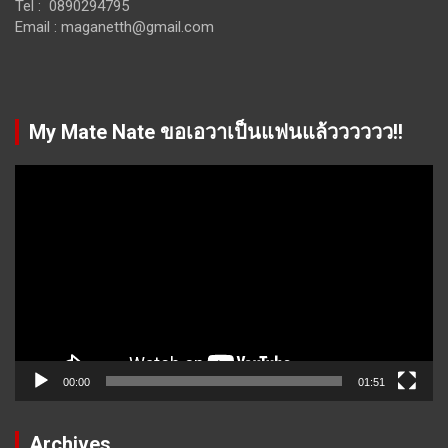
Tel : 0890294795
Email :
maganetth@gmail.com
My Mate Nate ขอเอวาเป็นแฟนแล้วววววว!!
Video
Player
00:00
01:51
Archives