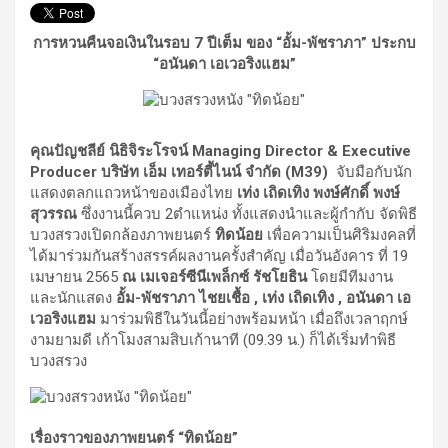
การหวนคืนจอเงินในรอบ 7 ปีเต็ม ของ “อั้ม-พัชราภา” ประกบ
“อนันดา เอเวอริงแฮม”
คุณปัญชลีย์ นิธิจิระโรจน์
Managing Director & Executive
Producer บริษัท เอ็ม เทอร์ตี้ไนน์
จำกัด (
M39)
จับมือกับนัก
แสดงตลกแถวหน้าของเมืองไทย
เท่ง เถิดเทิง พงษ์ศักดิ์ พงษ์
สุวรรณ
ซึ่งงานนี้ควบ 2ตำแหน่ง ทั้งแสดงนำและผู้กำกับ จัดพิธี
บวงสรวงเปิดกล้องภาพยนตร์
ทิดน้อย
เพื่อความเป็นศิริมงคลที่
ได้มาร่วมกันสร้างสรรค์ผลงานครั้งสำคัญ เมื่อวันอังคาร ที่ 19
เมษายน 2565
ณ เมเจอร์ซีนีเพล็กซ์ รัชโยธิน
โดยมีทีมงาน
และนักแสดง
อั้ม-พัชราภา ไชยเชื้อ
, เท่ง เถิดเทิง , อนันดา เอ
เวอริงแฮม
มาร่วมพิธีในวันนี้อย่างพร้อมหน้า เมื่อถึงเวลาฤกษ์
งามยามดี เก้าโมงสามสิบเก้านาที (09.39 น.) ก็ได้เริ่มทำพิธี
บวงสรวง
เรื่องราวของภาพยนตร์ “ทิดน้อย”