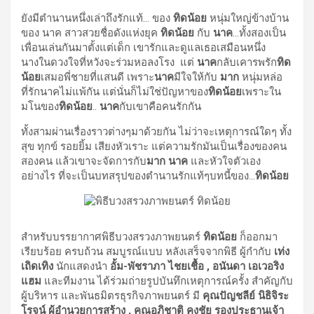
ยังมีตำนานหนึ่งเล่าถึงรักแท้… ของ
ทิดน้อย
หนุ่มใหญ่ข้างบ้าน
ของ นาค สาวสวยชื่อดังแห่งยุค
ทิดน้อย
กับ
นาค
…ทั้งสองเป็น
เพื่อนเล่นกันมาตั้งแต่เด็ก เขารักและดูแลเธอเสมือนหนึ่ง
นางในดวงใจที่หวังจะร่วมหอลงโรง แต่
นาค
กลับเคารพรัก
ทิด
น้อย
เสมอพี่ชายที่แสนดี เพราะ
นาค
มีใจให้กับ
มาก
หนุ่มหล่อ
ที่รักนาคไม่แพ้กัน แต่นั่นก็ไม่ใช่ปัญหาของ
ทิดน้อย
เพราะใน
มโนของ
ทิดน้อย
..
นาค
กับเขาคือคนรักกัน
ทั้งสามผ่านเรื่องราวต่างๆมาด้วยกัน ไม่ว่าจะเหตุการณ์ใดๆ ทั้ง
สุข ทุกข์ รอยยิ้ม เสียงหัวเราะ แต่ความรักมันเป็นเรื่องของคน
สองคน แล้วเขาจะจัดการกับ
มาก นาค
และหัวใจตัวเอง
อย่างไร ที่จะเป็นบทสรุปของตำนานรักแท้ๆบทนี้ของ…
ทิดน้อย
สำหรับบรรยากาศพิธีบวงสรวงภาพยนตร์
ทิดน้อย
ก็ออกมา
เรียบร้อย ครบถ้วน สมบูรณ์แบบ หลังเสร็จจากพิธี ผู้กำกับ
เท่ง
เถิดเทิง
นักแสดงนำ
อั้ม-พัชราภา ไชยเชื้อ
, อนันดา เอเวอริง
แฮม
และทีมงาน ได้ร่วมถ่ายรูปบันทึกเหตุการณ์ครั้ง สำคัญกับ
ผู้บริหาร และพันธมิตรธุรกิจภาพยนตร์ มี
คุณปัญชลีย์ นิธิจิระ
โรจน์ ผู้อำนวยการสร้าง
, คุณอภิชาติ คงชัย รองประธานเจ้า