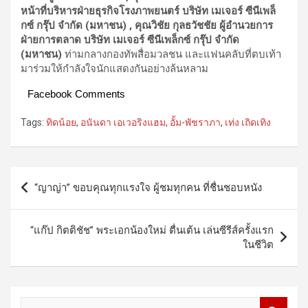
หน้าที่บริหารฝ่ายธุรกิจโรงภาพยนตร์ บริษัท เมเจอร์ ซีนีเพล็
กซ์ กรุ๊ป จำกัด (มหาชน) , คุณวิชัย กุลธวัชชัย ผู้อำนวยการ
ฝ่ายการตลาด บริษัท เมเจอร์ ซีนีเพล็กซ์ กรุ๊ป จำกัด
(มหาชน)
ท่ามกลางกองทัพสื่อมวลชน และแฟนคลับที่ตบเท้า
มาร่วมให้กำลังใจนักแสดงกันอย่างล้นหลาม
Facebook Comments
Tags:
ทิดน้อย
,
อนันดา เอเวอริงแฮม
,
อั้ม-พัชราภา
,
เท่ง เถิดเทิง
Post
“ญาญ่า” ขอบคุณทุกแรงใจ ผู้ชมทุกคน ที่ชื่นชอบหนัง
navigation
“แก๊ป กิตติชัช” พระเอกน้องใหม่ ตื่นเต้น เล่นซีรีส์ครั้งแรก
ในชีวิต
S