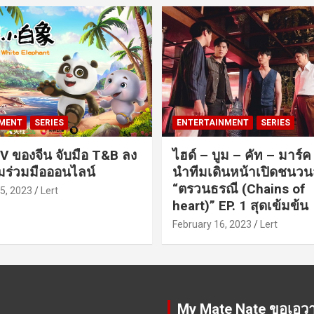
MENT
SERIES
ENTERTAINMENT
SERIES
V ของจีน จับมือ T&B ลง
ไฮด์ – บูม – คัท – มาร์
ร่วมมือออนไลน์
นำทีมเดินหน้าเปิดชนว
“ตรวนธรณี (Chains of
5, 2023
Lert
heart)” EP. 1 สุดเข้มข้น
February 16, 2023
Lert
My Mate Nate ขอเอว