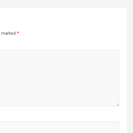
re marked
*