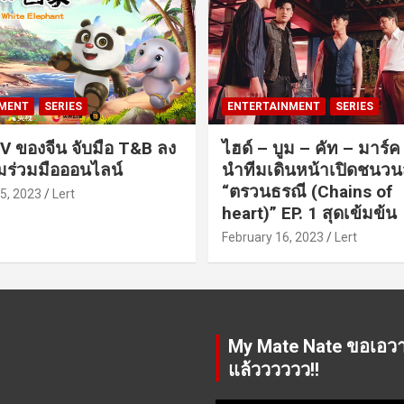
MENT
SERIES
ENTERTAINMENT
SERIES
V ของจีน จับมือ T&B ลง
ไฮด์ – บูม – คัท – มาร์
ร่วมมือออนไลน์
นำทีมเดินหน้าเปิดชนว
“ตรวนธรณี (Chains of
5, 2023
Lert
heart)” EP. 1 สุดเข้มข้น
February 16, 2023
Lert
My Mate Nate ขอเอว
แล้วววววว!!