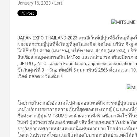
January 16, 2023
Lert
JAPAN EXPO THAILAND 2023 งานอีเว้นท์ญี่ปุ่นที่ยิ่งใหญ่ที่สุ
ของมหกรรมญี่ปุ่นที่ยิ่งใหญ่ที่สุดในเอเชีย! จัดโดย บริษัท จี-ย
โออิชิ กรุ๊ป จำกัด (มหาชน), บริษัท ปตท. จำกัด (มหาชน), บริษ
สินเชื่อส่วนบุคคลพรอมิส, Mr.Fox และเหล่าบรรดาพันธมิตรภ
, JETRO ,JNTO , Japan Foundation, Japanese association in T
ขึ้นวันศุกร์ที่ 3 – วันอาทิตย์ที่ 5 กุมภาพันธ์ 2566 ตั้งแต่เวล
เวิลด์ ตลอด 3 วันเต็ม!!!
โดยภายในงานยังอัดแน่นไปด้วยคอนเทนต์กิจกรรมญี่ปุ่นแบบครบรส
เอมไปกับบรรยากาศความเป็นที่สุดของประเทศญี่ปุ่น และหนึ่ง
ชื่อดังจากญี่ปุ่น MITSUME จะนำผลงานที่สร้างชื่อมาจัดโชว์ใ
รินทร์ ผู้สร้างสรรค์และเจ้าของลิขสิทธิ์คาแรคเตอร์ Warbie Y
รางวัลจากเทศกาลหนังและแอนิเมชันมากมาย โดยนำ แอนิเมชั่นที
โหลดในประเทศไทย และมีแฟนคลับมากมายในประเทศไต้หวัน อ