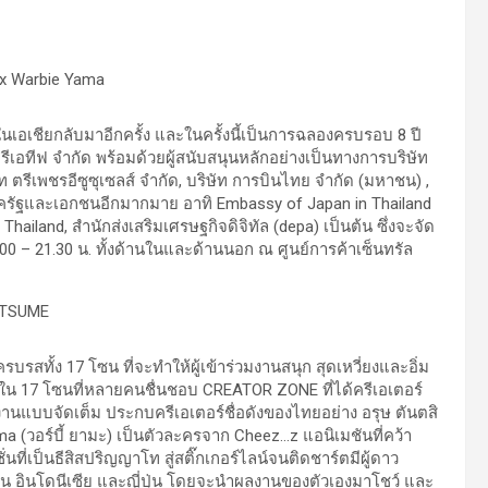
ดในเอเชียกลับมาอีกครั้ง และในครั้งนี้เป็นการฉลองครบรอบ 8 ปี
ู ครีเอทีฟ จำกัด พร้อมด้วยผู้สนับสนุนหลักอย่างเป็นทางการบริษัท
ัท ตรีเพชรอีซูซุเซลส์ จำกัด, บริษัท การบินไทย จำกัด (มหาชน) ,
าครัฐและเอกชนอีกมากมาย อาทิ Embassy of Japan in Thailand
hailand, สำนักส่งเสริมเศรษฐกิจดิจิทัล (depa) เป็นต้น ซึ่งจะจัด
า 10.00 – 21.30 น. ทั้งด้านในและด้านนอก ณ ศูนย์การค้าเซ็นทรัล
ทั้ง 17 โซน ที่จะทำให้ผู้เข้าร่วมงานสนุก สุดเหวี่ยงและอิ่ม
ใน 17 โซนที่หลายคนชื่นชอบ CREATOR ZONE ที่ได้ครีเอเตอร์
นงานแบบจัดเต็ม ประกบครีเอเตอร์ชื่อดังของไทยอย่าง อรุษ ตันตสิ
ama (วอร์บี้ ยามะ) เป็นตัวละครจาก Cheez…z แอนิเมชันที่คว้า
่เป็นธีสิสปริญญาโท สู่สติ๊กเกอร์ไลน์จนติดชาร์ตมีผู้ดาว
ินโดนีเซีย และญี่ปุ่น โดยจะนำผลงานของตัวเองมาโชว์ และ