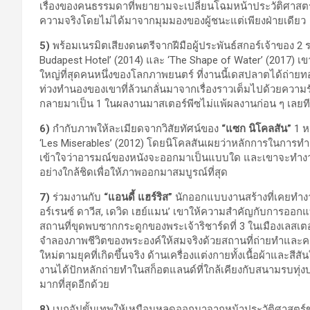
เรื่องของคนธรรมดาที่พยายามจะเปลี่ยนโฉมหน้าประวัติศาสตร์ ใ
ความจริงโดยไม่ได้มาจากมุมมองของผู้ชนะแต่เพียงฝ่ายเดียว
5)
พร้อมเนรมิตเสียงดนตรีจากฝีมือผู้ประพันธ์สกอร์เจ้าของ 2
Budapest Hotel’ (2014) และ ‘The Shape of Water’ (2017) เขา
ใหญ่ที่สุดคนหนึ่งของโลกภาพยนตร์ ที่งานนี้เดสปลาตได้ถ่าย
ท่วงทำนองของเขาที่ล้วนกลั่นมาจากเรื่องราวเต็มไปด้วยความรั
กลายมาเป็น 1 ในผลงานมาสเตอร์พีซไม่แพ้ผลงานก่อน ๆ เลยที
6)
กำกับภาพให้ละเมียดจากวิสัยทัศน์ของ
“แซก นิโคลสัน”
1 หน
‘Les Miserables’ (2012) โดยนิโคลสันเผยว่าหลักการในการทำ
เข้าใจว่าอารมณ์ของหนังจะออกมาเป็นแบบใด และเขาจะทำงาน
อย่างใกล้ชิดเพื่อให้ภาพออกมาสมบูรณ์ที่สุด
7)
ร่วมงานกับ
“แอนดี้ แฮร์ริส”
นักออกแบบงานสร้างที่เคยทำงานให
อร์เรนซ์ ดาวีส, เดวิด เฮย์แมน’ เขาให้ความสำคัญกับการออ
สถานที่ขุดพบซากกระดูกของพระเจ้าริชาร์ดที่ 3 ในเมืองเลสเตอร
จำลองภาพชีวิตของพระองค์ให้สมจริงด้วยสถานที่ถ่ายทำและค
ใหม่ตามยุคที่เกิดขึ้นจริง ด้านเครื่องแต่งกายทั้งเนื้อผ้าและส
งานได้ปักหลักถ่ายทำในสก็อตแลนด์ที่ใกล้เคียงกับสนามรบทุ่
มากที่สุดอีกด้วย
8)
เมกอัปขั้นเทพให้เหมือนหลุดออกมาจากหน้าประวัติศาสตร์