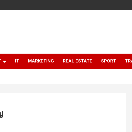
T
IT
MARKETING
REAL ESTATE
SPORT
TR
ญ