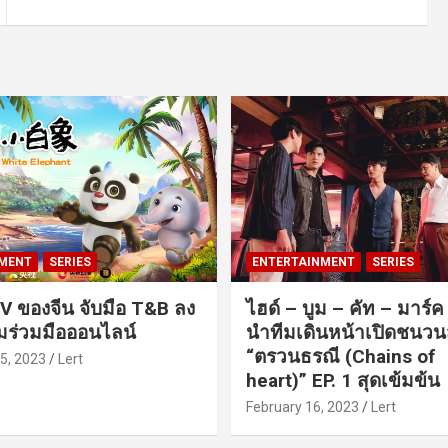
MENT
SERIES
ENTERTAINMENT
SERIES
V ของจีน จับมือ T&B ลง
ไฮด์ – บูม – คัท – มาร์
ร่วมมือออนไลน์
นำทีมเดินหน้าเปิดชนว
“ตรวนธรณี (Chains of
5, 2023
Lert
heart)” EP. 1 สุดเข้มข้น
February 16, 2023
Lert