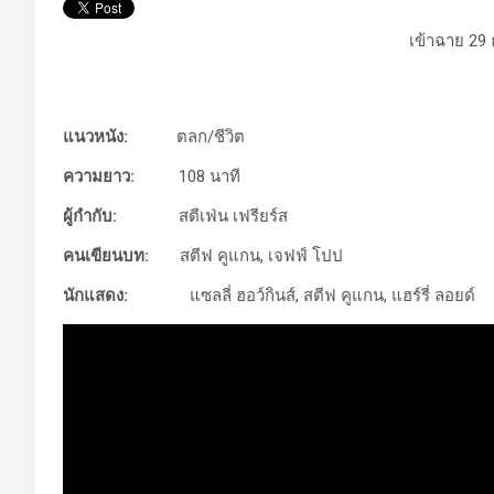
เข้าฉาย 29
แนวหนัง:
ตลก/ชีวิต
ความยาว:
108 นาที
ผู้กำกับ:
สตีเฟ่น เฟรียร์ส
คนเขียนบท:
สตีฟ คูแกน, เจฟฟ์ โปป
นักแสดง:
แซลลี่ ฮอว์กินส์, สตีฟ คูแกน, แฮร์รี่ ลอยด์