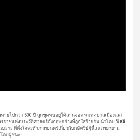
งสูญหายไปกว่า 500 ปี ถูกขุดพบอยู่ใต้ลานจอดรถเทศบาลเมืองเลส
์ทรราชแห่งประวัติศาสตร์อังกฤษอย่างที่ถูกใส่ร้ายกัน นำโดย
ฟิลลิ
บะระ ที่ตั้งใจจะทำภาพยนตร์เกี่ยวกับกษัตริย์ผู้นี้และพยายาม
นโดยผู้ชนะ!