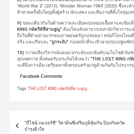
‘World War Z’ (2013), ‘Wonder Woman 1984’ (2020) ซึ่งจะทำ
ท้าทายครั้งยิ่งใหญ่ทั้งผู้สร้าง นักแสดง และทีมงานที่ตั้งใจทุ่มเท
9)
ขณะเดียวกันในด้านความละเอียดอ่อนของเนื้อหาและข้อเท็จจร
KING กษัตริย์ที่สาบสูญ”
ต้องโดนจับตาจากเหล่านักวิชาการและสื
ถึงวันที่ตัวอย่างแรกของภาพยนตร์ถูกปล่อยมา หนังก็โดนโจมตี
จริง และเกือบจะ
“ถูกระงับ”
ก่อนหน้าที่จะเข้าฉายรอบปฐมทัศน์
10)
กวาดเสียงวิจารณ์แดนบวกระดับเอกฉันท์บนเว็บไซต์ Rotte
ทุกเทศกาล ทั้งหมดรับประกันได้เลยว่า
“
THE LOST KING กษัตร
จะดียิ่งกว่าเดิม เตรียมพาทั้งครอบครัวมาดูด้วยกันกับโปรแกรม
Facebook Comments
Tags:
THE LOST KING กษัตริย์ที่สาบสูญ
Post
“บีไชน์ เนเจอร์ซี” วิตามินซีเสริมภูมิคุ้มกัน ป้องกันหวัด
navigation
บำรุงผิวใส