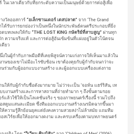
นเวลาเดียวกับที่ยกระดับความเป็นมนุษย์ด้วยการต่อสู้เพื่อ
 รางวัลออสการ์
“อเล็กซานเดอร์ เดสปลาต”
จาก ‘The Grand
ได้รับการยกย่องว่าเป็นหนึ่งในนักประพันธ์ดนตรีประกอบที่ยิ่ง
ทอดบทเพลงให้กับ
“
THE LOST KING กษัตริย์ที่สาบสูญ”
ผ่านทุก
ก ความจริงแท้ และการต่อสู้อันเข้มข้นที่แฝงอยู่ในตัวโน้ตจน
เดียว
ึ่งในผู้กำกับภาพมือดีที่เคยพิสูจน์ความเก่งกาจให้เห็นมาแล้วใน
งานของเขาไม่มีอะไรซับซ้อน เขาต้องคุยกับผู้กำกับจนกว่าจะ
ร่วมกับผู้ออกแบบงานสร้าง และผู้ออกแบบเครื่องแต่งกาย
้กับผู้กำกับชื่อดังมากมาย ไม่ว่าจะเป็น ‘จอห์น แฮร์ริสัน, เท
กแบบงานสร้างและการหาสถานที่ถ่ายทำมาก ๆ ถึงขั้นตามรอย
์แล้วใช้ให้เป็นโลเคชั่นจริง ๆ ของภาพยนตร์เรื่องนี้ รวมไปถึง
อสตูมแสนละเมียด ซึ่งทีมออกแบบงานสร้างเนรมิตฉากขึ้นมา
ีสันให้ความรู้สึกย้อนยุคแต่ยังคงความสวยสง่าไม่ล้าสมัย แถมทีม
งบอสเวิร์ธเพื่อให้ออกมางดงาม และครบเครื่องตามบทภาพยนตร์
ของจริง โดย
“วิเวียน ซิมป์สัน”
จาก ‘Children of Men’ (2006),