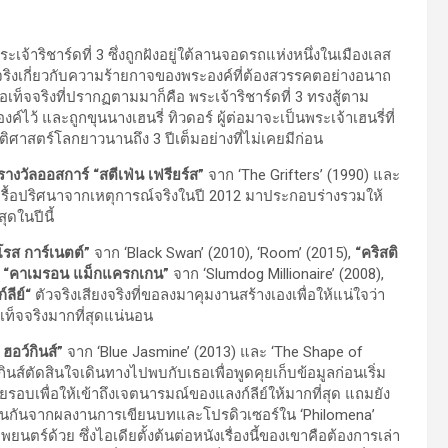
้าริชาร์ดที่ 3 ซึ่งถูกฝังอยู่ใต้ลานจอดรถแห่งหนึ่งในเมืองเลส
ิงเกี่ยวกับความร้ายกาจของพระองค์ที่ต้องสวรรคตอย่างอนาถ
ท็จจริงที่ปรากฏตามมาก็คือ พระเจ้าริชาร์ดที่ 3 ทรงสู้ตาม
ไว้ และถูกขุนนางเฮนรี่ ทิวดอร์ ผู้ต่อมาจะเป็นพระเจ้าเฮนรี่ที่
ิศาสตร์โลกยาวนานถึง 3 ปีเต็มอย่างที่ไม่เคยมีก่อน
 รางวัลออสการ์
“สตีเฟ่น เฟรียร์ส”
จาก ‘The Grifters’ (1990) และ
เพื่อรื้อปริศนาจากเหตุการณ์จริงในปี 2012 มาประกอบร่างรวมให้
ุดในปีนี้
โรส การ์เนตต์”
จาก ‘Black Swan’ (2010), ‘Room’ (2015),
“คริสติ
ะ
“คาเมรอน แม็กแครกเกน”
จาก ‘Slumdog Millionaire’ (2008),
ลีย์
“
ตัวจริงเสียงจริงที่ขอลงมาคุมงานสร้างเองเพื่อให้แน่ใจว่า
ท็จจริงมากที่สุดแน่นอน
 ฮอว์กินส์”
จาก ‘Blue Jasmine’ (2013) และ ‘The Shape of
์กินส์ตัดสินใจเดินทางไปพบกับเธอเพื่อพูดคุยเก็บข้อมูลก่อนเริ่ม
อบเพื่อให้เข้าถึงเจตนารมณ์ของแลงก์ลีย์ให้มากที่สุด แถมยัง
ลเช่นกันจากผลงานการเขียนบทและโปรดิวเซอร์ใน ‘Philomena’
ยนตร์ด้วย ซึ่งไอเดียตั้งต้นต่อหนังเรื่องนี้ของเขาคือต้องการเล่า