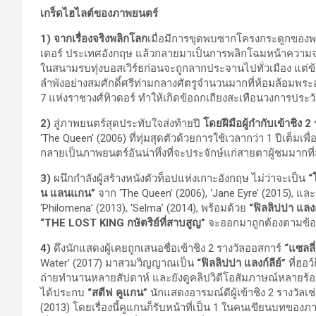
เกร็ดไฮไลต์ของภาพยนตร์
1)
จากเรื่องจริงพลิกโลก
เมื่อมีการขุดพบซากโครงกระดูกของพระเจ
เตอร์ ประเทศอังกฤษ แล้วกลายมาเป็นการพลิกโฉมหน้าความจร
ในสนามรบทุ่งบอสเวิร์ธก่อนจะถูกลากประจานไปทั่วเมือง แต่ข้อเ
ลำพังอย่างสมศักดิ์ศรีท่ามกลางศัตรูจำนวนมากที่ห้อมล้อมพระองค์
7 แห่งราชวงศ์ทิวดอร์ ทำให้เกิดข้อถกเถียงสะเทือนวงการประวัต
2)
สู่ภาพยนตร์สุดประทับใจส่งท้ายปี
โดยฝีมือผู้กำกับเข้าชิง 2
‘The Queen’ (2006) ที่ทุ่มสุดตัวด้วยการใช้เวลากว่า 1 ปีเต็ม
กลายเป็นภาพยนตร์อันน่าทึ่งที่จะประจักษ์แก่สายตาผู้ชมมากที่ส
3)
ผนึกกำลังผู้สร้างหนังตัวท็อปแห่งเกาะอังกฤษ ไม่ว่าจะเป็น
“
น แลนแกน”
จาก ‘The Queen’ (2006), ‘Jane Eyre’ (2015), แล
‘Philomena’ (2013), ‘Selma’ (2014), พร้อมด้วย
“
ฟิลลิปปา แลงก์
“
THE LOST KING กษัตริย์ที่สาบสูญ”
จะออกมาถูกต้องตามข้อเ
4)
ดึงนักแสดงผู้เคยถูกเสนอชื่อเข้าชิง 2 รางวัลออสการ์
“แซลลี่
Water’ (2017) มาสวมวิญญาณเป็น
“ฟิลลิปปา แลงก์ลีย์”
ที่ฮอว
ถ่ายทำนานหลายสัปดาห์ และยังดูคลิปวิดีโอสัมภาษณ์หลายร้อยร
ได้ประกบ
“สตีฟ คูแกน”
นักแสดงอารมณ์ดีผู้เข้าชิง 2 รางวั
(2013) โดยเรื่องนี้คูแกนก็รับหน้าที่เป็น 1 ในคนเขียนบทของภาพ