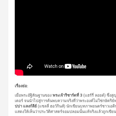
เรื่องย่อ:
เมื่อพระอัฐิสัณฐานของ
พระเจ้าริชาร์ดที่ 3
(แฮร์รี่ ลอยด์) ซึ่
เตอร์ จนนำไปสู่การค้นพบความจริงที่ว่าพระองค์ไม่ใช่กษัตริย
ปปา แลงก์ลีย์
(แซลลี่ ฮอว์กินส์) นักเขียนบทภาพยนตร์ชาวเอดิน
แสดงให้เห็นว่าประวัติศาสตร์จอมปลอมนั้นแท้จริงแล้วถูกเขีย