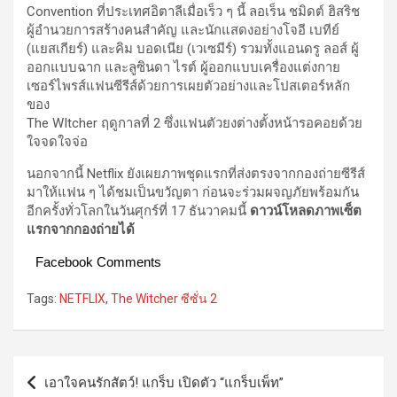
Convention ที่ประเทศอิตาลีเมื่อเร็ว ๆ นี้ ลอเร็น ชมิดต์ ฮิสริช
ผู้อำนวยการสร้างคนสำคัญ และนักแสดงอย่างโจอี เบทีย์
(แยสเกียร์) และคิม บอดเนีย (เวเซมีร์) รวมทั้งแอนดรู ลอส์ ผู้
ออกแบบฉาก และลูซินดา ไรต์ ผู้ออกแบบเครื่องแต่งกาย
เซอร์ไพรส์แฟนซีรีส์ด้วยการเผยตัวอย่างและโปสเตอร์หลัก
ของ
The WItcher ฤดูกาลที่ 2 ซึ่งแฟนตัวยงต่างตั้งหน้ารอคอยด้วย
ใจจดใจจ่อ
นอกจากนี้ Netflix ยังเผยภาพชุดแรกที่ส่งตรงจากกองถ่ายซีรีส์
มาให้แฟน ๆ ได้ชมเป็นขวัญตา ก่อนจะร่วมผจญภัยพร้อมกัน
อีกครั้งทั่วโลกในวันศุกร์ที่ 17 ธันวาคมนี้
ดาวน์โหลดภาพเซ็ต
แรกจากกองถ่ายได้
Facebook Comments
Tags:
NETFLIX
,
The Witcher ซีซั่น 2
Post
เอาใจคนรักสัตว์! แกร็บ เปิดตัว “แกร็บเพ็ท”