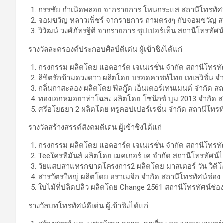
กรรชัย กำเนิดพลอย จากรายการ โหนกระแส สถานีโทรทัศน์
จอมขวัญ หลาวเพ็ชร์ จากรายการ ถามตรงๆ กับจอมขวัญ สถา
วิวัฒน์ วงศ์ภัทรฐิติ จากรายการ ซุปเปอร์เท็น สถานีโทรทัศน์เ
รางวัลละครองค์ประกอบศิลป์ดีเด่น ผู้เข้าชิงได้แก่
กรงกรรม ผลิตโดย แอคอาร์ต เจเนเรชั่น จำกัด สถานีโทรทัศน
ลิขิตรักข้ามดวงดาว ผลิตโดย บรอดคาชท์ไทย เทเลวิชั่น จำก
กลิ่นกาสะลอง ผลิตโดย ฟีลกู๊ด เอ็นเตอร์เทนเมนต์ จำกัด สถ
ทองเอกหมอยาท่าโฉลง ผลิตโดย โซนิกซ์ บูม 2013 จำกัด สถา
ศรีอโยธยา 2 ผลิตโดย ทรูคอปเปอร์เรชั่น จำกัด สถานีโทรทั
รางวัลสร้างสรรค์สังคมดีเด่น ผู้เข้าชิงได้แก่
กรงกรรม ผลิตโดย แอคอาร์ต เจเนเรชั่น จำกัด สถานีโทรทัศน
Teeใครทีมันส์ ผลิตโดย เมคเกอร์ เค จำกัด สถานีโทรทัศน์ไท
วัยแสบสาแหรกขาดโครงการ2 ผลิตโดย มาสเตอร์ วัน วิดีโอ โ
สารวัตรใหญ่ ผลิตโดย ดราเมจิก จำกัด สถานีโทรทัศน์ช่อง
ใบไม้ที่ปลิดปลิว ผลิตโดย Change 2561 สถานีโทรทัศน์ช่อ
รางวัลบทโทรทัศน์ดีเด่น ผู้เข้าชิงได้แก่