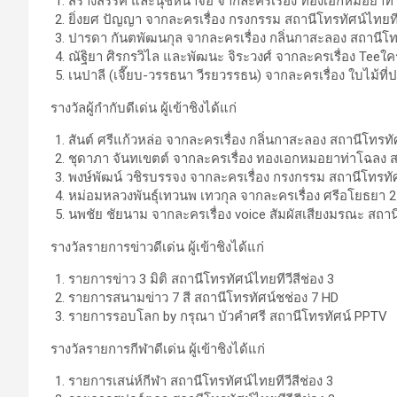
สร้างสรรค์ และนุชหน้าจอ จากละครเรื่อง ทองเอกหมอยาท่า
ยิ่งยศ ปัญญา จากละครเรื่อง กรงกรรม สถานีโทรทัศน์ไทยทีว
ปารดา กันตพัฒนกุล จากละครเรื่อง กลิ่นกาสะลอง สถานีโทร
ณัฐิยา ศิรกรวิไล และพัฒนะ จิระวงศ์ จากละครเรื่อง Teeใคร
เนปาลี (เจี๊ยบ-วรรธนา วีรยวรรธน) จากละครเรื่อง ใบไม้ที
รางวัลผู้กำกับดีเด่น ผู้เข้าชิงได้แก่
สันต์ ศรีแก้วหล่อ จากละครเรื่อง กลิ่นกาสะลอง สถานีโทรทัศ
ชุดาภา จันทเขตต์ จากละครเรื่อง ทองเอกหมอยาท่าโฉลง สถ
พงษ์พัฒน์ วชิรบรรจง จากละครเรื่อง กรงกรรม สถานีโทรทัศน
หม่อมหลวงพันธุ์เทวนพ เทวกุล จากละครเรื่อง ศรีอโยธยา 2 
นพชัย ชัยนาม จากละครเรื่อง voice สัมผัสเสียงมรณะ สถานี
รางวัลรายการข่าวดีเด่น ผู้เข้าชิงได้แก่
รายการข่าว 3 มิติ สถานีโทรทัศน์ไทยทีวีสีช่อง 3
รายการสนามข่าว 7 สี สถานีโทรทัศน์ชช่อง 7 HD
รายการรอบโลก by กรุณา บัวคำศรี สถานีโทรทัศน์ PPTV
รางวัลรายการกีฬาดีเด่น ผู้เข้าชิงได้แก่
รายการเสน่ห์กีฬา สถานีโทรทัศน์ไทยทีวีสีช่อง 3