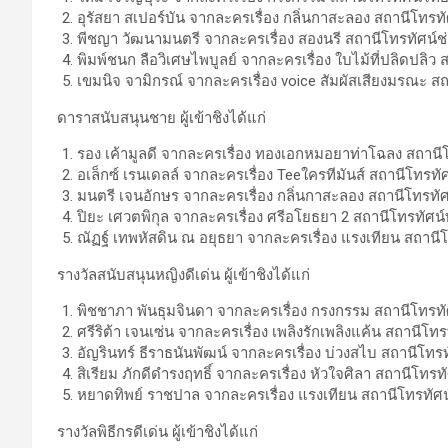
อุรัสยา สเปอร์บัน จากละครเรื่อง กลิ่นกาสะลอง สถานีโทรทัศ
พีชญา วัฒนามนตรี จากละครเรื่อง สองนรี สถานีโทรทัศน์ช
พิมพ์ชนก ลือวิเศษไพบูลย์ จากละครเรื่อง ใบไม้ที่ปลิดปลิว
เขมนิจ จามิกรณ์ จากละครเรื่อง voice สัมผัสเสียงมรณะ สถ
ดาราสนับสนุนชาย ผู้เข้าชิงได้แก่
รอง เค้ามูลดี จากละครเรื่อง ทองเอกหมอยาท่าโฉลง สถานีโท
อเล็กซ์ เรนเดลล์ จากละครเรื่อง Teeใครทีมันส์ สถานีโทรทัศ
มนตรี เจนอักษร จากละครเรื่อง กลิ่นกาสะลอง สถานีโทรทัศน
ปิยะ เศวตพิกุล จากละครเรื่อง ศรีอโยธยา 2 สถานีโทรทัศน์ท
ณัฏฐ์ เทพหัสดิน ณ อยุธยา จากละครเรื่อง แรงเทียน สถาน
รางวัลสนับสนุนหญิงดีเด่น ผู้เข้าชิงได้แก่
พิชชาภา พันธุมจินดา จากละครเรื่อง กรงกรรม สถานีโทรทัศ
ศรีริต้า เจนเซ่น จากละครเรื่อง เพลิงรักเพลิงแค้น สถานีโทรท
อัญรินทร์ ธีราธนันพัฒน์ จากละครเรื่อง บ่วงสไบ สถานีโทร
สิเรียม ภักดีดำรงฤทธิ์ จากละครเรื่อง หัวใจศิลา สถานีโทร
หยาดทิพย์ ราชปาล จากละครเรื่อง แรงเทียน สถานีโทรทั
รางวัลพิธีกรดีเด่น ผู้เข้าชิงได้แก่