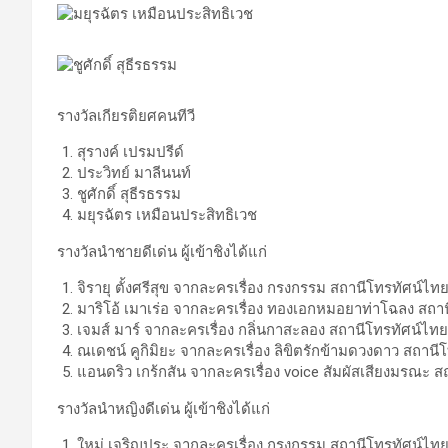
รางวัลเกียรติยศคนทีวี
สุรางค์ เปรมปรีด์
ประวิทย์ มาลีนนท์
ชูศักดิ์ สุธีรธรรม
มยุรฉัตร เหมือนประสิทธิเวช
รางวัลนำชายดีเด่น ผู้เข้าชิงได้แก่
จิรายุ ตั้งศรีสุข จากละครเรื่อง กรงกรรม สถานีโทรทัศน์ไทยท
มาริโอ้ เมาเร่อ จากละครเรื่อง ทองเอกหมอยาท่าโฉลง สถานี
เจมส์ มาร์ จากละครเรื่อง กลิ่นกาสะลอง สถานีโทรทัศน์ไทยที
ณเดชน์ คูกิมิยะ จากละครเรื่อง ลิขิตรักข้ามดวงดาว สถานีโท
แอนดริว เกร้กสัน จากละครเรื่อง voice สัมผัสเสียงมรณะ สถ
รางวัลนำหญิงดีเด่น ผู้เข้าชิงได้แก่
ใหม่ เจริญปุระ จากละครเรื่อง กรงกรรม สถานีโทรทัศน์ไทยที