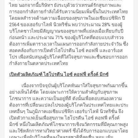
ไทย นอกจากนี้บริษัทฯ ยังระบุด้วยว่าเทรนด์รักสุขภาพและ
การออกกำลังกายกำลังได้รับความนิยมเพิ่มขึ้นในประเทศไทย
โดยผลสำรวจด้านความเฉื่อยของสุขภาพในเอเชียแปซิฟิก ปี
2564 ของเฮอร์บาไลฟ์ นิวทริชั่น พบว่าประมาณ 28% ของผู้
บริโภคชาวไทยมีสัญญาณของสุขภาพที่แย่ลงเมื่อเทียบกับปี
ก่อนหน้า และประมาณ 71% ของผู้บริโภคที่ตอบแบบสำรวจ
ต้องการเพิ่มตารางเวลาในแผนการออกกำลังกายประจำวัน ซึ่ง
สอดคล้องกับการเปิดตัวไฮโปรตีน ไอซ์ คอฟฟี่ และอาร์เอส
โปร เพื่อสนับสนุนผู้บริโภคที่ใส่ใจสุขภาพและชื่นชอบการออก
กำลังกายในตลาดประเทศไทย
เปิดตัวผลิตภัณฑ์ ไฮโปรตีน ไอซ์ คอฟฟี่ ดริ้งค์ มิกซ์
เนื่องจากปัจจุบันผู้บริโภคหันมาใส่ใจสุขภาพกันมากขึ้น
อย่างเห็นได้ชัด โดยเฉพาะการให้ความสำคัญกับสุขภาพ
โภชนาการ และความเป็นอยู่ที่ดี ดังนั้นเพื่อตอบสนองความ
ต้องการที่เปลี่ยนแปลงไปของผู้บริโภคในประเทศไทยและประ
เทศอื่นๆ ในภูมิภาคเอเชียแปซิฟิก เฮอร์บาไลฟ์ นิวทริชั่น จึง
เปิดตัวกาแฟเย็นเพื่อสุขภาพ ไฮโปรตีน ไอซ์ คอฟฟี่ ดริ้งค์
มิกซ์ หนึ่งในผลิตภัณฑ์โภชนาการเชิงนวัตกรรมที่มีคุณภาพสูง
และใช้หลักการทางวิทยาศาสตร์ ซึ่งได้รับการออกแบบมาโดย
เฉพาะเพื่อผู้บริโภคที่หลงใหลรสชาติที่สดชื่น หอม เข้ม