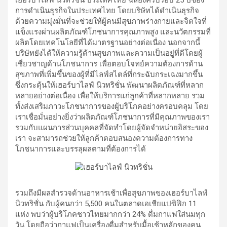
เฮอร์บาไลฟ์ นิวทริชั่น ประเทศไทย ฉลองครบรอบ 25 ปีของ
การดำเนินธุรกิจในประเทศไทย โดยบริษัทได้ดำเนินธุรกิจ
ด้วยความมุ่งมั่นที่จะช่วยให้ผู้คนมีสุขภาพร่างกายและจิตใจที่
แข็งแรงผ่านผลิตภัณฑ์โภชนาการคุณภาพสูง และนวัตกรรมที่
ผลิตโดยเทคโนโลยีที่ได้มาตรฐานอย่างต่อเนื่อง นอกจากนี้
บริษัทยังได้ให้ความรู้ด้านสุขภาพและความเป็นอยู่ที่ดีโดยผู้
เชี่ยวชาญด้านโภชนาการ เพื่อตอบโจทย์ความต้องการด้าน
สุขภาพที่เพิ่มขึ้นของผู้ที่มีไลฟ์สไตล์ที่กระฉับกระเฉงมากขึ้น
ซึ่งกระตุ้นให้เฮอร์บาไลฟ์ นิวทริชั่น พัฒนาผลิตภัณฑ์ที่หลาก
หลายอย่างต่อเนื่อง เพื่อให้บริการแก่ลูกค้าที่หลากหลาย รวม
ทั้งส่งเสริมภาวะโภชนาการของผู้บริโภคอย่างครอบคลุม โดย
เราเชื่อมั่นอย่างยิ่งว่าผลิตภัณฑ์โภชนาการที่มีคุณภาพของเรา
รวมกับแผนการส่วนบุคคลที่จัดทำโดยผู้จัดจำหน่ายอิสระของ
เรา จะสามารถช่วยให้ลูกค้าตอบสนองความต้องการทาง
โภชนาการและบรรลุผลตามที่ต้องการได้
รวมถึงมีผลสำรวจด้านอาหารเช้าเพื่อสุขภาพของเฮอร์บาไลฟ์
นิวทริชั่น กับผู้คนกว่า 5,500 คนในตลาดเอเชียแปซิฟิก 11
แห่ง พบว่าผู้บริโภคชาวไทยมากกว่า 24% ดื่มกาแฟใส่นมทุก
วัน โดยถือว่ากาแฟเป็นเครื่องดื่มสำหรับมื้อเช้าหลักของคน