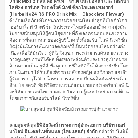
Drink Mix
) 2 กลิ่น คือ คาเฟ่ ลาเต้ และมอคค่า
และ
เฮอร์บา
ไลฟ์24 อาร์เอส โปร ดริ้งค์ มิกซ์ ช็อกโกแลต เฟลเวอร์
(
Herbalife24 RS PRO
Drink Mix
–
Chocolate Flavour
)
ซึ่งเป็นผลิตภัณฑ์โภชนาการนวัตกรรมใหม่ล่าสุดที่เปิดตัวโดย
เฮอร์บาไลฟ์ นิวทริชั่น ในประเทศไทยเพื่อตอกย้ำความมุ่งมั่น
ในการสนับสนุนให้ผู้คนมีสุขภาพที่ดี ตลอดจนตอบสนองความ
ต้องการที่หลากหลายของผู้บริโภค ทั้งนี้เฮอร์บาไลฟ์ นิวทริชั่น
ยังมุ่งมั่นในการพัฒนาผลิตภัณฑ์ที่เป็นนวัตกรรมใหม่อย่างต่อ
เนื่อง เพื่อให้มั่นใจว่าผู้ที่ใส่ใจสุขภาพจะสามารถค้นหาแนวทาง
การดูแลสุขภาพที่ได้ผล ทั้งสุขภาพส่วนตัวและบรรลุเป้าหมาย
ด้านความเป็นอยู่ที่ดีเพื่อคุณภาพชีวิตที่ดีขึ้นได้อย่างยั่งยืน โดย
ภายในงานฯ ได้รับเกียรติจาก เภสัชกรหญิง ดร.วิภาดา แซ่เล้า
ผู้จัดการอาวุโสฝ่ายโภชนาการและทะเบียนผลิตภัณฑ์ฯ พร้อม
ด้วย โย ยศวดี หัสดีวิจิตร แบรนด์แอมบาสเดอร์เฮอร์บาไลฟ์ นิ
วทริชั่น ประเทศไทย ร่วมแบ่งปันความรู้และประสบการณ์ด้าน
โภชนาการกับเฮอร์บาไลฟ์ นิวทริชั่น
นายสุพจน์ ฤทธิพิชัยวัฒน์ กรรมการผู้อำนวยการ บริษัท เฮอร์
บาไลฟ์ อินเตอร์เนชั่นแนล (ไทยแลนด์) จำกัด
กล่าวว่า “ในปีนี้