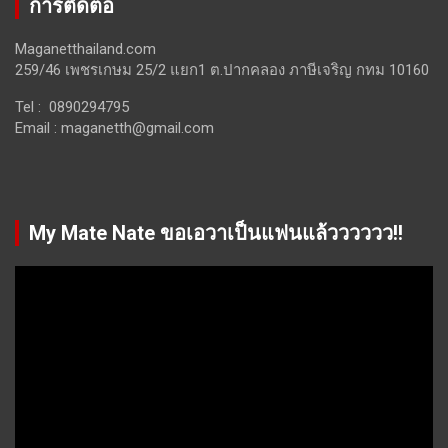
การติดต่อ
Maganetthailand.com
259/46 เพชรเกษม 25/2 แยก1 ต.ปากคลอง ภาษีเจริญ กทม 10160
Tel : 0890294795
Email :
maganetth@gmail.com
My Mate Nate ขอเอวาเป็นแฟนแล้วววววว!!
Video
Player