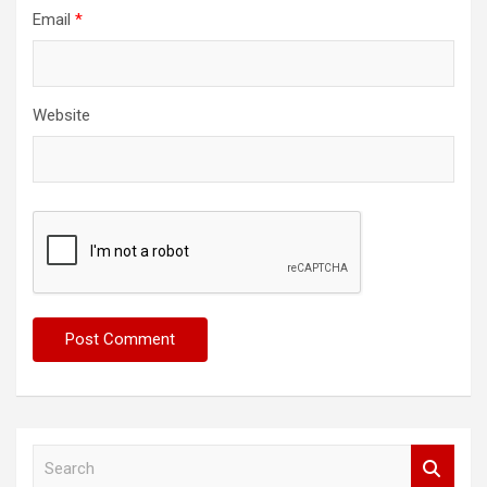
Email
*
Website
S
e