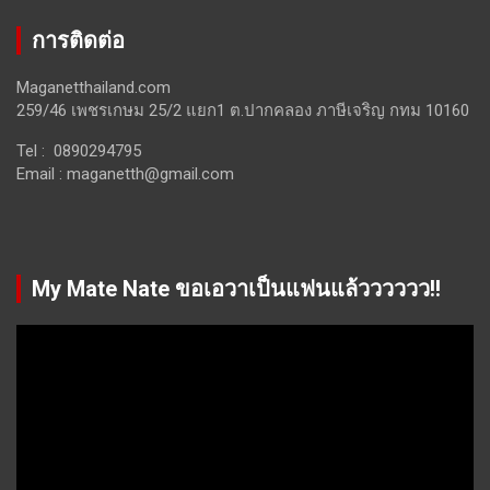
การติดต่อ
Maganetthailand.com
259/46 เพชรเกษม 25/2 แยก1 ต.ปากคลอง ภาษีเจริญ กทม 10160
Tel : 0890294795
Email :
maganetth@gmail.com
My Mate Nate ขอเอวาเป็นแฟนแล้วววววว!!
Video
Player