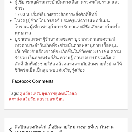
ผู้เชี่ยวชาญด้านการบำบัดทางเลือก ตรวจพลังปราณ และ
จักระ
17.00 น. เริ่มพิธีบวงสรวงสักการะสิ่งศักดิ์สิทธิ์
ไหว้ครูปู่ชีวกโกมารภัจจ์ บรมครูแห่งการแพทย์แผน
โบราณ ผู้เชี่ยวชาญในการรักษาและมีชื่อเสียงมากในครั้ง
พุทธกาล
บูชาเทพเทวดาผู้รักษาดวงชะตา บูชาเทวดานพเคราะห์
เทวดาประจำวันเกิดที่จะช่วยบันดาลพลานุภาพ เกื้อหนุน
เกี่ยวข้องกับเรื่องราวที่จะเกิดขึ้นในชีวิตของเรา เช่น ความ
ร่ำรวย เงินทองทรัพย์สิน ความรู้ อำนาจบารมีรวมถึงยศ
ศักดิ์ อีกทั้งยังช่วยให้แคล้วคลาดจากภัยอันตรายทั้งปวง ให้
ชีวิตร่มเย็นเป็นสุข พบแต่เจริญรุ่งเรือง
Facebook Comments
Tags:
ศูนย์ส่งเสริมสุขภาพสุพัฒน์โอสถ
,
สภาส่งเสริมวัฒนธรรมอาเซียน
Post
ศิลปินอวดกันฉ่ำ! เสื้อยืดลายใหม่วางขายที่แรกในงาน
navigation