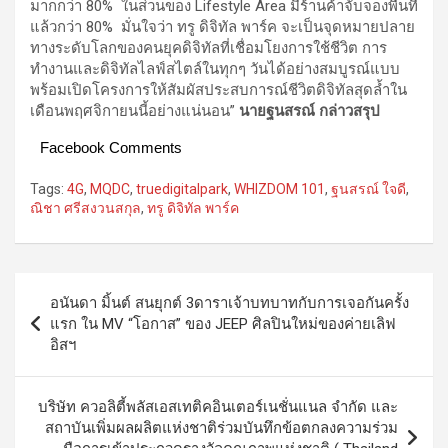
มากกว่า 80% ในส่วนของ Lifestyle Area มีร้านค้าจับจองพื้นที่
แล้วกว่า 80% มั่นใจว่า ทรู ดิจิทัล พาร์ค จะเป็นจุดหมายปลาย
ทางระดับโลกของคนยุคดิจิทัลที่เชื่อมโยงการใช้ชีวิต การ
ทำงานและดิจิทัลไลฟ์สไตล์ในทุกๆ วันได้อย่างสมบูรณ์แบบ
พร้อมเปิดโครงการให้สัมผัสประสบการณ์ชีวิตดิจิทัลสุดล้ำใน
เดือนพฤศจิกายนนี้อย่างแน่นอน”
นายฐนสรณ์ กล่าวสรุป
Facebook Comments
Tags:
4G
,
MQDC
,
truedigitalpark
,
WHIZDOM 101
,
ฐนสรณ์ ใจดี
,
ณิชา ศรีสงวนสกุล
,
ทรู ดิจิทัล พาร์ค
Post
อนันดา มิ้นต์ สนยุกต์ 3ดาราเจ้าบทบาทกับการเจอกันครั้ง
navigation
แรก ใน MV “โอกาส” ของ JEEP ศิลปินใหม่ของค่ายเลิฟ
อิสฯ
บริษัท ควอลิตี้พลัสเอสเทติคอินเตอร์เนชั่นแนล จำกัด และ
สถาบันเพิ่มผลผลิตแห่งชาติร่วมบันทึกข้อตกลงความร่วม