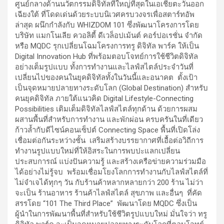
ศูนย์กลางด้านนวัตกรรมดิจิทัลที่ใหญ่ที่สุดในเอเชียตะวันออก
เฉียงใต้ ที่โดดเด่นด้วยระบบนิเวศครบวงจรเพื่อสตาร์ทอัพ
ล่าสุด ผนึกกำลังกับ WHIZDOM 101 ซึ่งพัฒนาโครงการโดย
บริษัท แมกโนเลีย ควอลิตี้ ดีเวล็อปเม้นต์ คอร์ปอเรชั่น จำกัด
หรือ MQDC รุกเปลี่ยนโฉมโครงการทรู ดิจิทัล พาร์ค ให้เป็น
Digital Innovation Hub ที่พร้อมตอบโจทย์การใช้ชีวิตดิจิทัล
อย่างเต็มรูปแบบ ทั้งการทำงานและไลฟ์สไตล์ประจำวันที่
เปลี่ยนไปของคนในยุคดิจิทัลทั้งในวันนี้และอนาคต ตั้งเป้า
เป็นจุดหมายปลายทางระดับโลก (Global Destination) สำหรับ
คนยุคดิจิทัล ภายใต้แนวคิด Digital Lifestyle-Connecting
Possibilities เติมเต็มดิจิทัลไลฟ์สไตล์ทุกด้าน ด้วยการผสม
ผสานพื้นที่สำหรับการทำงาน และพักผ่อน ครบครันในที่เดียว
ก้าวล้ำกับดีไซน์คอนเซ็ปต์ Connecting Space พื้นที่เปิดโล่ง
เชื่อมต่อกันระหว่างชั้น เสริมสร้างบรรยากาศที่เอื้อต่อวิถีการ
ทำงานรูปแบบใหม่ที่ให้อิสระในการพบปะแลกเปลี่ยน
ประสบการณ์ แบ่งปันความรู้ และสร้างเครือข่ายความร่วมมือ
ได้อย่างไม่รู้จบ พร้อมเชื่อมโยงโลกการทำงานกับไลฟ์สไตล์ที่
ไม่จำเจได้ทุกๆ วัน กับร้านค้าหลากหลายกว่า 200 ร้าน ไม่ว่า
จะเป็น ร้านอาหาร ร้านค้าไลฟ์สไตล์ สุขภาพ และอื่นๆ ที่คัด
สรรโดย “101 The Third Place” พัฒนาโดย MQDC ซึ่งเป็น
ผู้นำในการพัฒนาพื้นที่สำหรับใช้ชีวิตรูปแบบใหม่ มั่นใจว่า ทรู