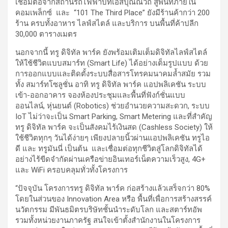
เชื่อมต่อจากสถานีรถไฟฟ้าบีทีเอสปุณณวิถี สู่พื้นที่ภายใน
คอมเพล็กซ์ และ “101 The Third Place” ยังมีร้านค้ากว่า 200
ร้าน ครบทั้งอาหาร ไลฟ์สไตล์ และบริการ บนพื้นที่ค้าปลีก
30,000 ตารางเมตร
นอกจากนี้ ทรู ดิจิทัล พาร์ค ยังพร้อมเติมเต็มดิจิทัลไลฟ์สไตล์
ให้ใช้ชีวิตแบบสมาร์ท (Smart Life) ได้อย่างเต็มรูปแบบ ด้วย
การออกแบบและติดตั้งระบบสื่อสารโทรคมนาคมล้ำสมัย รวม
ทั้ง สมาร์ทโซลูชั่น อาทิ ทรู ดิจิทัล พาร์ค แอปพลิเคชัน ระบบ
เข้า-ออกอาคาร จองห้องประชุมและพื้นที่ฟังก์ชั่นแบบ
ออนไลน์, หุ่นยนต์ (Robotics) ช่วยอำนวยความสะดวก, ระบบ
IoT ไม่ว่าจะเป็น Smart Parking, Smart Metering และที่สำคัญ
ทรู ดิจิทัล พาร์ค จะเป็นสังคมไร้เงินสด (Cashless Society) ให้
ใช้ชีวิตทุกๆ วันได้ง่ายๆ เพียงปลายนิ้วผ่านแอปพลิเคชัน ทรูไอ
ดี และ ทรูมันนี่ เป็นต้น และเชื่อมต่อทุกชีวิตสู่โลกดิจิทัลได้
อย่างไร้ขีดจำกัดผ่านเครือข่ายอินเทอร์เน็ตความเร็วสูง, 4G+
และ WiFi ครอบคลุมทั่วทั้งโครงการ
“ปัจจุบัน โครงการทรู ดิจิทัล พาร์ค ก่อสร้างแล้วเสร็จกว่า 80%
โดยในส่วนของ Innovation Area หรือ พื้นที่เพื่อการสร้างสรรค์
นวัตกรรม มีพันธมิตรบริษัทชั้นนำระดับโลก และสตาร์ทอัพ
รวมทั้งหน่วยงานภาครัฐ สนใจเข้าตั้งสำนักงานในโครงการ