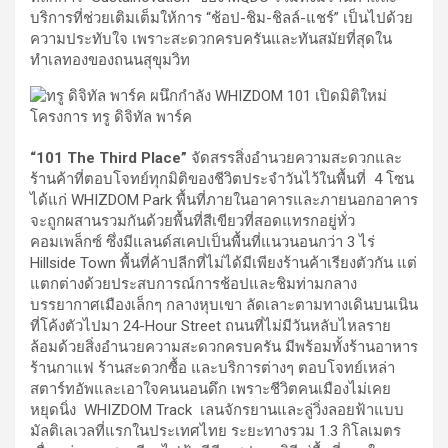
บริการที่ช่วยเติมเต็มให้การ “ช้อป-ชิม-ชิลล์-แชร์” เป็นไปด้วย
ความประทับใจ เพราะสะดวกครบครันและทันสมัยที่สุดใน
ทำเลทองของถนนสุขุมวิท
“101 The Third Place”
จัดสรรสิ่งอำนวยความสะดวกและ
ร้านค้าที่ตอบโจทย์ทุกมิติของชีวิตประจำวันไว้ในพื้นที่ 4 โซน
ได้แก่ WHIZDOM Park พื้นที่ภายในอาคารและภายนอกอาคาร
จะถูกผสานรวมกันด้วยพื้นที่สีเขียวที่สอดแทรกอยู่ทั่ว
คอมเพล็กซ์ ซึ่งมีแลนด์สเคปเป็นพื้นที่แนวนอนกว่า 3 ไร่
Hillside Town พื้นที่ค้าปลีกที่ไม่ได้มีเพียงร้านค้าเรียงตัวกัน แต่
แตกต่างด้วยประสบการณ์การช้อปและชิมท่ามกลาง
บรรยากาศเมืองเล็กๆ กลางหุบเขา ลัดเลาะตามทางเดินบนเนิน
ที่โค้งตัวไปมา 24-Hour Street ถนนที่ไม่มีวันหลับไหลราย
ล้อมด้วยสิ่งอำนวยความสะดวกครบครัน มีพร้อมทั้งร้านอาหาร
ร้านกาแฟ ร้านสะดวกซื้อ และบริการต่างๆ ตอบโจทย์เหล่า
สตาร์ทอัพและเอาใจคนนอนดึก เพราะชีวิตคนเมืองไม่เคย
หยุดนิ่ง WHIZDOM Track เลนจักรยานและลู่วิ่งลอยฟ้าแบบ
มัลติเลเวลที่แรกในประเทศไทย ระยะทางรวม 1.3 กิโลเมตร