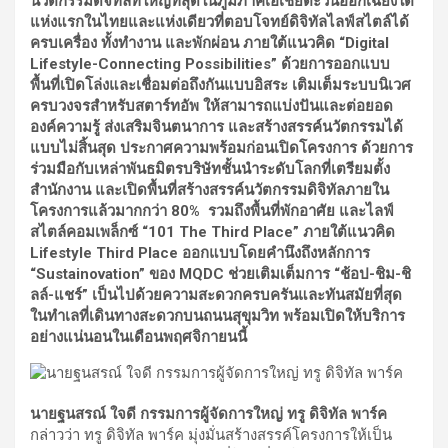
นวัตกรรมดิจิทัลที่ใหญ่ที่สุดในภูมิภาคเอเชียตะวันออกเฉียงใต้
แห่งแรกในไทยและแห่งเดียวที่ตอบโจทย์ดิจิทัลไลฟ์สไตล์ได้
ครบเครื่อง ทั้งทำงาน และพักผ่อน ภายใต้แนวคิด “Digital
Lifestyle-Connecting Possibilities” ด้วยการออกแบบ
พื้นที่เปิดโล่งและเชื่อมต่อถึงกันแบบอิสระ เติมเต็มระบบนิเวศ
ครบวงจรสำหรับสตาร์ทอัพ ให้สามารถแบ่งปันและต่อยอด
องค์ความรู้ ส่งเสริมจินตนาการ และสร้างสรรค์นวัตกรรมได้
แบบไม่สิ้นสุด ประกาศความพร้อมก่อนเปิดโครงการ ด้วยการ
ร่วมมือกับเหล่าพันธมิตรบริษัทชั้นนำระดับโลกที่เตรียมตั้ง
สำนักงาน และเปิดพื้นที่สร้างสรรค์นวัตกรรมดิจิทัลภายใน
โครงการแล้วมากกว่า 80% รวมถึงพื้นที่พักอาศัย และไลฟ์
สไตล์คอมเพล็กซ์ “101 The Third Place” ภายใต้แนวคิด
Lifestyle Third Place ออกแบบโดยคำนึงถึงหลักการ
“Sustainovation” ของ MQDC ช่วยเติมเต็มการ “ช้อป-ชิม-ชิ
ลล์-แชร์” เป็นไปด้วยความสะดวกครบครันและทันสมัยที่สุด
ในทำเลที่เดินทางสะดวกบนถนนสุขุมวิท พร้อมเปิดให้บริการ
อย่างแน่นอนในเดือนพฤศจิกายนนี้
นายฐนสรณ์ ใจดี กรรมการผู้จัดการใหญ่ ทรู ดิจิทัล พาร์ค
กล่าวว่า ทรู ดิจิทัล พาร์ค มุ่งมั่นสร้างสรรค์โครงการให้เป็น