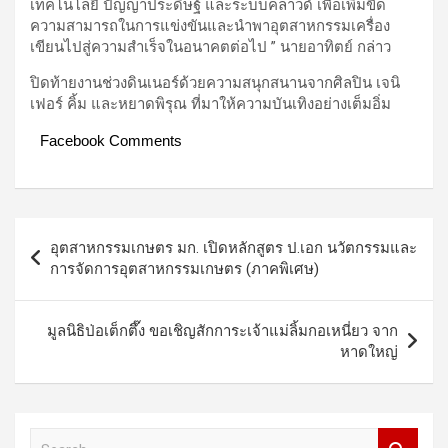
เทคโนโลยี ปัญญาประดิษฐ์ และระบบคลาวด์ เพื่อเพิ่มขีด
ความสามารถในการแข่งขันและนำพาอุตสาหกรรมเครื่อง
เขียนไปสู่ความสำเร็จในอนาคตต่อไป ” นายอาทิตย์ กล่าว
ปิดท้ายงานช่วงดินเนอร์ด้วยความสนุกสนานจากศิลปิน เจนิ
เฟอร์ คิ้ม และหยาดพิรุณ ที่มาให้ความบันเทิงอย่างเต็มอิ่ม
Facebook Comments
Post
อุตสาหกรรมเกษตร มก. เปิดหลักสูตร ป.เอก นวัตกรรมและ
navigation
การจัดการอุตสาหกรรมเกษตร (ภาคพิเศษ)
มูลนิธิป่อเต็กตึ๊ง ขอเชิญสักการะเจ้าแม่ลิ้มกอเหนี่ยว จาก
หาดใหญ่
S