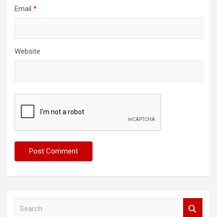
Email
*
Website
S
e