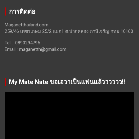
การติดต่อ
Maganetthailand.com
259/46 เพชรเกษม 25/2 แยก1 ต.ปากคลอง ภาษีเจริญ กทม 10160
Tel : 0890294795
Email :
maganetth@gmail.com
My Mate Nate ขอเอวาเป็นแฟนแล้วววววว!!
Video
Player