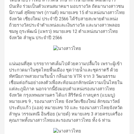
โดยนายปราโทย์ สารรัตน์ รักษาการนายกสมาคมนักข่าว
บันเทิง ร่วมเป็นตัวแทนสมาคมฯ มอบรางวัล ถัดมานางสาวชน
นิกานต์ สุพิทยาพร (กานต์) หมายเลข 15 ตำแหน่งนางสาวไทย
จังหวัด เชียงใหม่ ประจำปี 2566 ได้รับสายสะพายตำแหน่ง
ถ้วยรางวัลประจำตำแหน่งและเงินรางวัล และนางสาวพลอย
ชมพู ถุระพัฒน์ (แพรว) หมายเลข 12 ตำแหน่งนางสาวไทย
จังหวัด ลำพูน ประจำปี 2566
แน่นอนที่สุด บรรยากาศเต็มไปด้วยความปลื้มใจ เพราะผู้เข้า
ประกวดมาในชุดไทยพื้นเมือง ชุดว่ายน้ำและชุดราตรี ด้วย
ทัศนียภาพสวยงามริมน้ำ กลิ่นอาย VTR จาก 3 วัฒนธรรม
เชื่อมต่อกันอย่างลงตัวเพื่อสะท้อนเอกลักษณ์ความเป็นไทยใน
แต่ละภูมิภาค นอกจากนี้ยังมอบตำแหน่งรองนางสาวไทย
จังหวัด กรุงเทพมหานคร ได้แก่ สิริรัตน์ กาลบุตร (แบมบู)
หมายเลข 9 , รองนางสาวไทย จังหวัดเชียงใหม่ ลักขณาวัลย์
ประดับแก้ว (แอล) หมายเลข 10 และ รองนางสาวไทยจังหวัด
ลำพูน วรรณทณี อินช้อย (มายด์) หมายเลข 3 สวยครบเครื่อง
คุณภาพทั้งนางสาวไทยและรองนางสาวไทย ทั้ง 6 ท่าน