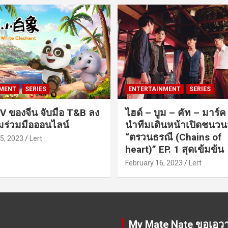
MENT
SERIES
ENTERTAINMENT
SERIES
V ของจีน จับมือ T&B ลง
ไฮด์ – บูม – คัท – มาร์
ร่วมมือออนไลน์
นำทีมเดินหน้าเปิดชนว
“ตรวนธรณี (Chains of
5, 2023
Lert
heart)” EP. 1 สุดเข้มข้น
February 16, 2023
Lert
My Mate Nate ขอเอว