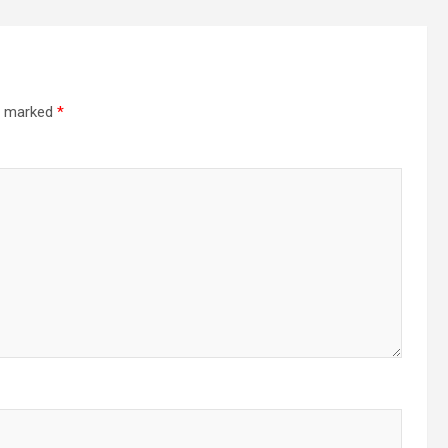
re marked
*