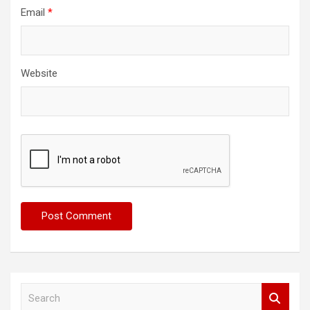
Email
*
Website
S
e