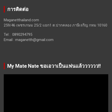
การติดต่อ
Maganetthailand.com
259/46 เพชรเกษม 25/2 แยก1 ต.ปากคลอง ภาษีเจริญ กทม 10160
Tel : 0890294795
Email :
maganetth@gmail.com
My Mate Nate ขอเอวาเป็นแฟนแล้วววววว!!
Video
Player