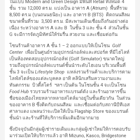
ในแบบ Modern and Green Design มีพื้นที่ Retail ทั้งหมด 4
ชั้น รวม 12,000 ตร.ม. แบ่งเป็น อาคาร A (Atrium) พื้นที่รวม
8,500 ตร.ม (บนถนนธนิยะ) และ อาคาร B (BTS) ติดถนนสีลม
ขนาดพื้นที่รวม 3,500 ตร.ม. มีสะพานเดินเชื่อมถึงกันอย่างต่อ
เนื่อง ระหว่างอาคาร A และ B ในชั้น 3 และ ชั้น 4 ส่วนในชั้น
G จะมีการจัดภูมิทัศน์ให้ร่มรื่น สวยงาม และเชื่อมต่อกัน
โซนร้านค้าอาคาร A ชั้น 1 – 2 ออกแบบให้เป็นโซน
Golf
Center
เพื่อเป็นศูนย์รวมอุปกรณ์กอล์ฟและสปอร์ต ที่มีไฮไลท์
เป็นห้องทดสอบอุปกรณ์กอล์ฟ (Golf Simulator) ขนาดใหญ่
รวมถึงอุปกรณ์กอล์ฟแบรนด์ชั้นนำระดับไฮเอน บริเวณพื้นที่
ชั้น 3 จะเป็น
Lifestyle Shop
แหล่งรวมร้านค้าและบริการตาม
ไลฟ์สไตล์ของแต่ละบุคคล อาทิ คลินิกเสริมความงามและ
ทันตกรรม บิวตี้สโตร์ ฯลฯ เป็นต้น ในโซนชั้น 4 จะเป็นโซน
Food Hub
รวบรวมร้านอาหารแบรนด์ดัง และร้านอาหารขึ้น
ชื่อของเมืองไทยหลากหลายสไตล์มาอยู่ในชั้นเดียวกัน ในส่วน
ของอาคาร B ซึ่งติดกับถนนสีลม และเชื่อมต่อกับสถานีบีทีเอส
ศาลาแดง แพลนว่าจะเปิดให้เป็น Flagship Store ของแบรนด์
ชั้นนำ และร้านที่ให้บริการเพิ่มเติมอีกมากมาย
ซึ่งปัจจุบันมีกลุ่มผู้เช่ารายเดิมและกลุ่มผู้เช่าใหม่ให้การตอบรับ
มาร่วมเปิดให้บริการแล้ว อาทิ Mizuno, Kasco, Bridgestone