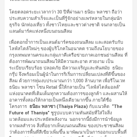
โดยตลอดระยะเวลากว่า 30 ปีที่ผ่านมา ธนิยะ พลาซา ถือว่า
ประสบความสำเร็จและเป็นที่รู้จักอย่างแพร่หลายในกลุ่มนัก
ธุรกิจ นักท่องเที่ยว ทั้งชาวไทยและชาวต่างชาติ จนกลายเป็น
แลนด์มาร์คแห่งหนึ่งบนถนนสีลม
เพื่อตอกย้ำการเป็นแลนด์มาร์คของถนนสีลม และสอดรับกับ
ไลฟ์สไตล์ใหม่ๆ ของผู้บริโภคในอนาคต รวมถึงนโยบายของ
กรุงเทพมหานครและกลุ่มภาคีเครือข่ายภาคเอกชนย่านสีลม ที่
ต้องการพัฒนาถนนสีลมให้มีความสะอาด สวยงาม เป็น
ระเบียบเรียบร้อย ปลอดภัย มีความเจริญและทันสมัย ธนิยะ
กรุ๊ป จึงพร้อมเป็นผู้นำในการริเริ่มการเปลี่ยนแปลงที่ดีขึ้นของ
สีลม ด้วยการทุ่มงบประมาณกว่า 1,000 ล้านบาท เพื่อรีโนเวท
ธนิยะ พลาซา โซน Retail นี้ให้กลายเป็น “ไลฟ์สไตล์มอลล์”
แห่งอนาคตที่เติมเต็มทุกความต้องการของลูกค้า และผสานให้
อาคารทั้งสองให้กลายเป็นหนึ่งเดียวมากขึ้น ภายใต้ชื่อ
โครงการ
ธนิยะ พลาซา (Thaiya Plaza)
กับแนวคิด
“The
Future of Thaniya”
ชูรูปแบบความทันสมัยที่ใส่ใจสิ่ง
แวดล้อมและประหยัดพลังงาน นอกจากนี้ยังมีการนำข้อมูล
จากผลสำรวจ สิ่งที่อยากเห็นบนถนนสีลม ของประชาชนสีลม
ว่าต้องการพื้นที่สีเขียวเพิ่มขึ้น มาพัฒนาเป็นการออกแบบพื้นที่