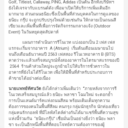
Golf, Titleist, Callaway, PING, Adidas เป็นต้น อีกทั้งบริษัทฯ
ยังได้เจรจากับแบรนด์ดัง เพื่อมาเปิดให้บริการเพิ่มเติมอีก
มากมาย ส่วนถนนธนิยะซึ่งเป็นพื้นที่ส่วนบุคคลในการดูแลของ
ธนิยะ กรุ๊ป จะถูกปรับปรุงใหม่ด้วยเช่นกัน ให้กลายเป็นถนนสี
เขียวและเพิ่มพื้นที่เพื่อการจัดกิจกรรมกลางแจ้ง (Outdoor
Event) ในวันหยุดสุดสัปดาห์
แผนการดำเนินการรีโนเวท แบ่งออกเป็น 2 เฟส เฟส
แรกจะเริ่มจากอาคาร A (Atrium) เริ่มต้นเดือนเมษายนไป
จนถึงเดือนธันวาคมปี 2563 เฟสสอง รีโนเวทอาคาร B (BTS)
คาดว่าจะแล้วเสร็จสมบูรณ์ทั้งสองอาคารในไตรมาสแรกของปี
2564 ร้านค้าส่วนใหญ่จะถูกย้ายไปให้บริการชั่วคราวใน
อาคารที่ยังไม่ได้รีโนเวท เพื่อให้มีพื้นที่สำหรับประกอบการ
ค้าขายได้อย่างต่อเนื่อง
นายแพทย์ทัศนวัต
ยังได้กล่าวเพิ่มเติมว่า
“
ภายหลังจากการรี
โนเวทเสร็จสมบูรณ์แล้ว ธนิยะ พลาซา โฉมใหม่ จะตอกย้ำ
การเป็นแลนด์มาร์คแห่งถนนสีลม พร้อมเติมเต็มทุกความ
ต้องการของคนในพื้นที่สีลม คนกรุง กลุ่มนักธุรกิจ นักท่องเที่ยว
กลุ่มคนรักกอลฟ์ ที่มีไลฟ์สไตล์ต่างกันได้มาแชร์พื้นที่ความสุข
แห่งนี้ร่วมกัน “ธนิยะกรุ๊ป” เชื่อมั่นเป็นอย่างยิ่งว่า ธนิยะ พลา
ซา จะเป็นอีกหนึ่งพื้นที่ที่ตอบโจทย์ความต้องการของผู้