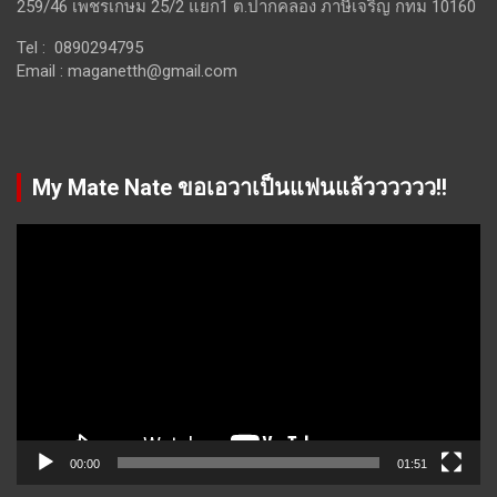
259/46 เพชรเกษม 25/2 แยก1 ต.ปากคลอง ภาษีเจริญ กทม 10160
Tel : 0890294795
Email :
maganetth@gmail.com
My Mate Nate ขอเอวาเป็นแฟนแล้วววววว!!
Video
Player
00:00
01:51