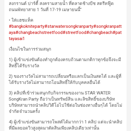
สงกรานต์ ปาร์ตี้ สงครามสายน้ำ ที่ตลาดช้างบีช สตรีทฟู๊ด
ถนนพัทยาสาย 1 วันที่ 17-19 เมษายนนี้”
• ใส่แฮซแท็ค
#bangkokniteparty
#starwatersongkranparty
#songkranpatt
aya
#changbeachstreetfood
#streetfood
#changbeach
#pat
tayasai1
เงื่อนไขในการร่วมสนุก
1) ผู้เข้าแข่งขันต้องทำถูกต้องครบถ้วนตามกติกาทุกข้อจึงจะมี
สิทธิ์ได้รับรางวัล
2) ของรางวัลไม่สามารถเปลี่ยนหรือแลกเป็นเงินสดได้ และผู้ที่
ได้รับรางวัลไม่สามารถโอนสิทธิ์ให้กับบุคคลอื่นได้
3) คลิปที่เข้าร่วมสนุกกับกิจกรรมของงาน STAR WATER
SongKran Party ถือว่าเป็นทรัพย์สิน และลิขสิทธิ์ของบริษัท
บริษัทสามารถนําคลิปวิดีโอไปใช้ต่อในช่องทางอื่นๆได้ โดยไม่
จํากัดจํานวนครั้ง
4) ผู้เข้าแข่งขันสามารถโพสต์ได้มากกว่า 1 คลิป แต่จะนําคลิป
ที่มีผลยอดวิวสูงสุดมาตัดสินเพียงคลิปเดียวเท่านั้น