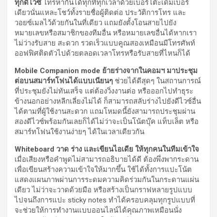
ทุกดีไวซ์
โทรหากันได้ทุกที่ทุกเวลาด้วยเบอร์โต๊ะเดิมเบอร์
เดียวนั่นแหละโชว์ทั้งรายชื่อผู้ติดต่อ ประวัติการโทร และ
วอยซ์เมลไว้ด้วยกันในที่เดียว แถมยังตั้งโอนสายไปยัง
หมายเลขหรือสมาชิกของทีมอื่น หรือหมายเลขอื่นได้หากเรา
ไม่ว่างรับสาย สะดวก รวดเร็วแบบคูณสองเหมือนมีโทรศัพท์
ออฟฟิศติดตัวไปด้วยตลอดเวลาโทรหรือรับสายที่ไหนก็ได้
Mobile Companion mode ย้ายร่างจากในคอมฯ มาประชุม
ต่อบนสมาร์ทโฟนได้แบบเนียนๆ
ช่วยได้ดีสุดๆ ในสถานการณ์
ที่ประชุมยังไม่ทันเสร็จ แต่ต้องวิ่งงานต่อ หรือออกไปทำธุระ
ข้างนอกอย่างหลีกเลี่ยงไม่ได้ ก็สามารถสลับร่างไปยังดีไวซ์อื่น
ได้ตามที่ผู้ใช้งานสะดวก แถมโหมดนี้ยังสามารถประชุมผ่าน
สองดีไวซ์พร้อมกันเลยก็ได้ไม่ว่าจะเป็นโน้ตบุ๊ค แท็บเล็ต หรือ
สมาร์ทโฟนใช้งานง่ายๆ ได้ในเวลาเดียวกัน
Whiteboard วาด ร่าง และเขียนไอเดีย ให้ทุกคนในทีมเข้าใจ
เมื่อเสียงหรือคำพูดไม่สามารถอธิบายได้ดี ต้องพึ่งพากระดาน
เพื่อเขียนสร้างความเข้าใจให้มากขึ้น ใช้ได้ทั้งการแปะโน้ต
แสดงแผนภาพผ่านการระดมความคิดร่วมกันในกระดานแผ่น
เดียว ไม่ว่าจะวาดด้วยมือ หรือสร้างเป็นกราฟหลายรูปแบบ
ไปจนถึงการแปะ sticky notes ทำได้ครอบคลุมทุกรูปแบบที่
จะช่วยให้การทำงานแบบออนไลน์ได้คุณภาพเหมือนนั่ง