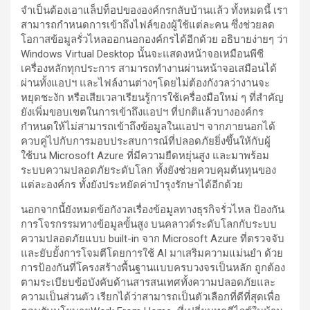
จำเป็นต้องเอาแล็ปท็อปขององค์กรกลับบ้านแล้ว ทั้งหมดนี้ เรา
สามารถกำหนดการเข้าถึงไฟล์ของผู้ใช้แต่ละคน ซึ่งช่วยลด
โอกาสข้อมูลรั่วไหลออกนอกองค์กรได้อีกด้วย อธิบายง่ายๆ ว่า
Windows Virtual Desktop นั้นจะแสดงหน้าจอเหมือนพีซี
เครื่องหลักทุกประการ สามารถทำงานผ่านหน้าจอเสมือนได้
ผ่านทั้งแอปฯ และไฟล์งานต่างๆโดยไม่ต้องกังวลว่างานจะ
หยุดชะงัก หรือเสียเวลาเรียนรู้การใช้เครื่องมือใหม่ ๆ ที่สำคัญ
ยังเพิ่มขอบเขตในการเข้าถึงแอปฯ ที่ปกติแล้วบางองค์กร
กำหนดให้ไม่สามารถเข้าถึงข้อมูลในแอปฯ จากภายนอกได้
ควบคู่ไปกับการมอบประสบการณ์ที่ปลอดภัยยิ่งขึ้นให้กับผู้
ใช้บน Microsoft Azure ที่มีความยืดหยุ่นสูง และมาพร้อม
ระบบความปลอดภัยระดับโลก ทั้งยังช่วยควบคุมต้นทุนของ
แต่ละองค์กร ทั้งยังประหยัดค่าบำรุงรักษาได้อีกด้วย
นอกจากนี้ยังหมดข้อกังวลเรื่องข้อมูลทางธุรกิจรั่วไหล ป้องกัน
การโจรกรรมทางข้อมูลขั้นสูง บนคลาวด์ระดับโลกกับระบบ
ความปลอดภัยแบบ built-in จาก Microsoft Azure ที่ตรวจจับ
และยับยั้งการโจมตีโดยการใช้ AI มาเสริมความแม่นยำ ด้วย
การป้องกันที่โครงสร้างพื้นฐานแบบครบวงจรเป็นหลัก ถูกต้อง
ตามระเบียบข้อบังคับด้านสารสนเทศทั้งความปลอดภัยและ
ความเป็นส่วนตัว เรียกได้ว่าสามารถเป็นตัวเลือกที่ดีที่สุดเพื่อ