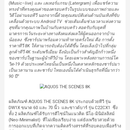
(
Music
–
live
) และ เลเทอร์แกรม (
Latergram)
เพื่อแชร์ความ
ทรงจำที่ทรงคุณค่าของครอบครัวในรูปแบบของภาพถ่ายและ
วิดีโอผ่านจอทีวี นอกจากนี้ด้วยคุณสมบัติเด่นด้านบันเทิงที่ขับ
เคลื่อนด้วยระบบ
Android TV ช่วย
เติมเต็มช่วงเวลาแห่งความ
สุขที่มากคุณภาพในบ้านกับครอบครัว
สอดรับกับยุคที่
มาตรการเว้นระยะห่างทางสังคมส่งผลให้ผู้คนออกจากบ้าน
น้อยลง ซึ่งชาร์ปมาพร้อม
ความท้าทายครั้งใหม่ คือ การตั้ง
ราคาทีวี
8
K
ให้สามารถจับต้องได้ดีขึ้น โดยเล็งเป้าไปที่กลุ่ม
ลูกค้าทีวี
4
K
ระดับพรีเมียม จึงนับเป็นก้าวสำคัญอีกก้าวหนึ่ง
ของชาร์ปในฐานะผู้นำทีวีบ้าน โดยเฉพาะหลังสถานการณ์โค
วิด-
19 ด้วยประเทศไทยนั้นเป็นหนึ่งในตลาดหลักของชาร์ปมา
เป็นเวลานาน และชาร์ป ไทยเองนั้นได้ดำเนินธุรกิจที่นี่มากว่า
90 ปี”
ผลิตภัณฑ์ AQUOS THE SCENES 8K ประกอบด้วยทีวี รุ่น
DW1X ขนาด 60 และ 70 นิ้ว และซาวด์บาร์ รุ่น C22CX1 ซึ่ง
ทั้ง 2 ผลิตภัณฑ์ได้รับการดีไซน์ในแนวคิด นีโอ-มินิมัลลิสม์
(Neo-Minimalist) ที่ไม่เพียงเรียบง่าย แต่ยังเพรียวสวยด้วย
การออกแบบที่เกิดจากความคิดสร้างสรรค์ที่รอบคอบเพื่อสร้าง