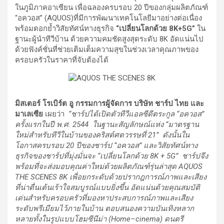
ในภูมิภาคอาเซียน เพื่อฉลองครบรอบ 20 ปีของกลุ่มผลิตภัณฑ์
“อควอส” (AQUOS)ที่มีการพัฒนาเทคโนโลยีมาอย่างต่อเนื่อง
พร้อมตอกย้ำวิสัยทัศน์ทางธุรกิจ
“เปลี่ยนโลกด้วย
8K+5G”
ใน
ฐานะผู้นำทีวีบ้าน ด้วยความคมชัดสูงสุดระดับ 8K อัดแน่นไป
ด้วยฟังค์ชั่นที่ช่วยเติมเต็มความสุขในช่วงเวลาคุณภาพของ
ครอบครัวในราคาที่จับต้องได้
มิสเตอร์ โรเบิร์ต อู กรรมการผู้จัดการ บริษัท ชาร์ป ไทย และ
มาเลเซีย
เผยว่า
“ชาร์ปได้เปิดตัวทีวีแอลซีดีตระกูล “
อควอส
”
ครั้งแรกในปี พ.ศ.
2544
ในฐานะสัญลักษณ์แห่ง “มาตรฐาน
ใหม่สำหรับทีวีในบ้านของคริสต์ศตวรรษที่
21
”
ดังนั้นใน
โอกาสครบรอบ
20 ปีของชาร์ป “
อควอส
” และวิสัยทัศน์ทาง
ธุรกิจของชาร์ปที่มุ่งมั่นจะ “เปลี่ยนโลกด้วย
8K
+
5G”
ชาร์ปจึง
พร้อมที่จะส่งมอบคุณค่าใหม่ด้วย
ผลิตภัณฑ์รุ่นล่าสุด
AQUOS
THE SCENES
8
K เพื่อยกระดับด้วยปรากฎการณ์ภาพและเสียง
ที่น่าตื่นเต้นเร้าใจ
สมบูรณ์แบบ
ยิ่งขึ้น
อัดแน่นด้วยคุณสมบัติ
เด่นสำหรับครอบครัวที่มองหาประสบการณ์ภาพและเสียง
ระดับพรีเมียมไว้ภายในบ้าน
ตอบสนองความบันเทิงหลาก
หลายทั้งในรูปแบบ
โฮมซีนีม่า (
Home
–
cinema
) ดนตรี