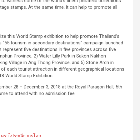
s to witness some of the world’s finest philatelic collections
stage stamps. At the same time, it can help to promote all
nize this World Stamp exhibition to help promote Thailand’s
ps “55 tourism in secondary destinations” campaign launched
 represent five destinations in five provinces across five
Lamphun Province, 2) Water Lilly Park in Sakon Nakhon
ing Village in Ang Thong Province, and 5) Stone Arch in
f each tourist attraction in different geographical locations
2018 World Stamp Exhibition
ember 28 – December 3, 2018 at the Royal Paragon Hall, 5th
come to attend with no admission fee.
,
ตราไปรษณียากรโลก