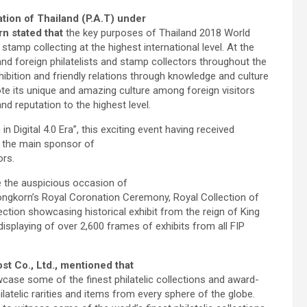
ation of Thailand (P.A.T) under
n stated that
the key purposes of Thailand 2018 World
tamp collecting at the highest international level. At the
and foreign philatelists and stamp collectors throughout the
exhibition and friendly relations through knowledge and culture
ote its unique and amazing culture among foreign visitors
nd reputation to the highest level.
Digital 4.0 Era”, this exciting event having received
s the main sponsor of
ors.
te the auspicious occasion of
longkorn’s Royal Coronation Ceremony, Royal Collection of
ction showcasing historical exhibit from the reign of King
isplaying of over 2,600 frames of exhibits from all FIP
t Co., Ltd., mentioned that
wcase some of the finest philatelic collections and award-
latelic rarities and items from every sphere of the globe.