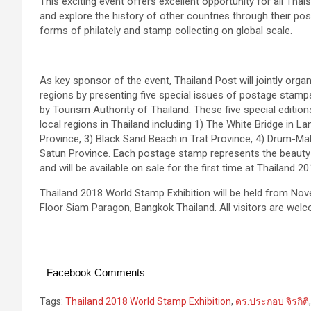
This exciting event offers excellent opportunity for all Thai
and explore the history of other countries through their po
forms of philately and stamp collecting on global scale.
As key sponsor of the event, Thailand Post will jointly orga
regions by presenting five special issues of postage stam
by Tourism Authority of Thailand. These five special editions
local regions in Thailand including 1) The White Bridge in 
Province, 3) Black Sand Beach in Trat Province, 4) Drum-Mak
Satun Province. Each postage stamp represents the beauty o
and will be available on sale for the first time at Thailand 
Thailand 2018 World Stamp Exhibition will be held from Nov
Floor Siam Paragon, Bangkok Thailand. All visitors are wel
Facebook Comments
Tags:
Thailand 2018 World Stamp Exhibition
,
ดร.ประกอบ จิรกิติ