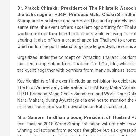
Dr. Prakob Chirakiti, President of The Philatelic Associ
the patronage of H.R.H. Princess Maha Chakri Sirindhor
Stamp are to publicize and promote Thailand’s philately and s
same time, the event offers excellent opportunity for Thai 
world to exhibit their finest collections while enjoying the 
sharing. It also offers a great chance for Thailand to prom
which in turn helps Thailand to generate goodwill, revenue, a
Organized under the concept of “Amazing Thailand Tourism in 
excellent cooperation from Thailand Post Co., Ltd., which i
the event, together with partners from many business sect
Key highlights of the event include an exhibition to celebra
The First Anniversary Celebration of H.M. King Maha Vajira
H.R.H. Princess Maha Chakri Sirindhorn and World Rare Colle
Narai Maharaj during Ayutthaya era and not to mention the d
member countries worth several billion Baht combined.
Mrs. Samorn Terdthampiboon, President of Thailand Pos
this Thailand 2018 World Stamp Exhibition will not only sho
winning collections from across the globe but also great phi