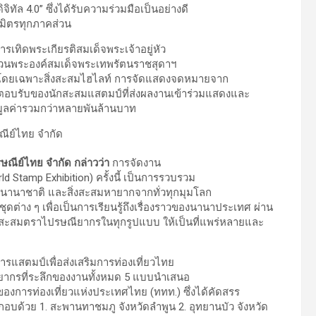
ิจิทัล 4.0” ซึ่งได้รับความร่วมมือเป็นอย่างดี
ธมิตรทุกภาคส่วน
ทิดพระเกียรติสมเด็จพระเจ้าอยู่หัว
่วนพระองค์สมเด็จพระเทพรัตนราชสุดาฯ
ก โดยเฉพาะสิ่งสะสมไฮไลท์ การจัดแสดงจดหมายจาก
อบรับของนักสะสมแสตมป์ที่ส่งผลงานเข้าร่วมแสดงและ
มูลค่ารวมกว่าหลายพันล้านบาท
รษณีย์ไทย จำกัด
กล่าวว่า
การจัดงาน
Stamp Exhibition) ครั้งนี้ เป็นการรวบรวม
านาชาติ และสิ่งสะสมหายากจากทั่วทุกมุมโลก
ดต่าง ๆ เพื่อเป็นการเรียนรู้ถึงเรื่องราวของนานาประเทศ ผ่าน
รสะสมตราไปรษณียากรในทุกรูปแบบ ให้เป็นที่แพร่หลายและ
รแสตมป์เพื่อส่งเสริมการท่องเที่ยวไทย
ยากรที่ระลึกของงานทั้งหมด 5 แบบนำเสนอ
ของการท่องเที่ยวแห่งประเทศไทย (ททท.) ซึ่งได้คัดสรร
ะกอบด้วย 1. สะพานทาชมภู จังหวัดลำพูน 2. อุทยานบัว จังหวัด