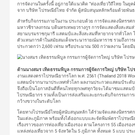
การจัดงานในครั้งนี้ อยู่ภายใต้แนวคิด “ท่องเที่ยววิถีไทย ในยุคด
จาก บริษัท ไปรษณีย์ไทย จำกัด ผู้สนับสนุนหลักพร้อมด้วยพัน
สำหรับกิจกรรมภายในงาน ประกอบด้วย การจัดแสดงนิทรรศการเ
มหาวชิราลงกรณ บดินทรเทพยวรางกูร การจัดแสดงสิ่งสะสมส
สยามบรมราชกุมารี แสตมป์และสิ่งสะสมที่หายากจากทั่วโล
ตัวแทนการค้าในสมัยสมเด็จพระนารายณ์มหาราช รวมถึงการต
ประกวดกว่า 2,600 เฟรม หรือประมาณ 500 กว่าผลงาน โดยมี
ด้านนางสมร เทิดธรรมพิบูล กรรมการผู้จัดการใหญ่ บริษัท ไป
งานแสดงตราไปรษณียากรโลก พ.ศ. 2561 (Thailand 2018 World 
แสตมป์จากนานาประเทศทั่วโลก ผลงานประกวดแสตมป์ระดับน
จึงถือเป็นโอกาสอันดีที่คนไทยทุกเพศทุกวัยจะได้มาชมแสตมป์ชุ
ไปรษณียากร รวมทั้งเป็นการส่งเสริมและยกระดับกิจกรรมกา
กว้างขวางในระดับโลก
โดยทางไปรษณีย์ไทยผู้สนับสนุนหลัก ได้ร่วมจัดแสดงนิทรรศกา
ในแต่ละภูมิภาค พร้อมทั้งได้ออกแบบและจัดพิมพ์ตราไปรษณี
เรื่องราวของการท่องเที่ยวเมืองรอง ตามโครงการ 55 เมืองรอง
แหล่งท่องเที่ยวจาก 5 จังหวัดใน 5 ภูมิภาค ทั้งหมด 5 แบบ ปร