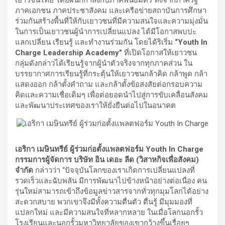
เยาวชนไทย โดยผนึกกำลังกับภาคีพันธมิตร ทั้งจากภาครัฐ
ภาคเอกชน ภาคประชาสังคม และเครือข่ายสถาบันการศึกษา
ร่วมกันสร้างพื้นที่ให้กับเยาวชนที่มีความสนใจและความมุ่งมั่น
ในการเป็นเยาวชนผู้นำการเปลี่ยนแปลง ได้มีโอกาสพบปะ
แลกเปลี่ยน เรียนรู้ และทำงานร่วมกัน โดยได้ริเริ่ม
“Youth In
Charge Leadership Academy”
ที่เปิดโอกาสให้เยาวชน
กลุ่มดังกล่าวได้เรียนรู้จากผู้นำตัวจริงจากทุกภาคส่วน ใน
บรรยากาศการเรียนรู้ที่กระตุ้นให้เยาวชนกล้าคิด กล้าพูด กล้า
แสดงออก กล้าตั้งคำถาม และกล้าตั้งข้อสงสัยต่อกรอบความ
คิดและความเชื่อเดิมๆ เพื่อต่อยอดนำไปสู่การขับเคลื่อนสังคม
และพัฒนาประเทศของเราให้ยั่งยืนต่อไปในอนาคต
เอริกา เมษินทรีย์ ผู้ร่วมก่อตั้งแพลตฟอร์ม Youth In Charge
กรรมการผู้จัดการ บริษัท อิน เดอะ ลีด (วิสาหกิจเพื่อสังคม)
จำกัด
กล่าวว่า “ปัจจุบันโลกของเราเกิดการเปลี่ยนแปลงที่
รวดเร็วและฉับพลัน มีการพัฒนาไปข้างหน้าอย่างต่อเนื่อง คน
รุ่นใหม่สามารถเข้าถึงข้อมูลข่าวสารจากทั่วทุกมุมโลกได้อย่าง
สะดวกสบาย พวกเขาจึงมีทั้งความตื่นตัว ตื่นรู้ มีมุมมองที่
แปลกใหม่ และมีความสนใจที่หลากหลาย ในเมื่อโลกนอกรั้ว
โรงเรียนและนอกรั้วมหาวิทยาลัยของเขากว้างขึ้นเรื่อยๆ