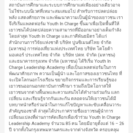
สถาบันการศึกษาและระบบการศึกษาแต่เพียงอย่างเดียวอาจ
ไม่ใช่ระบบนิเวศที่เหมาะสมเสมอไป สำหรับการปลดปล่อย
พลัง แสดงศักยภาพ และพัฒนาความเป็นผู้นำของเยาวชน เรา
จึงริเริ่มแพลตฟอร์ม Youth In Charge ขึ้นมาเพื่อเปิดพื้นที่ให้
เยาวชนได้ปลดปล่อยความสามารถที่มีออกมาอย่างเต็มกำลัง
โดยล่าสุด Youth In Charge และภาคีพันธมิตร ได้แก่
สำนักงานการวิจัยแห่งชาติ บริษัท ปูนซิเมนต์ไทย จำกัด
(มหาชน) การท่องเที่ยวแห่งประเทศไทย บริษัท โตโยต้า
มอเตอร์ ประเทศไทย จำกัด บริษัท ปตท. จำกัด (มหาชน)
และธนาคารกรุงเทพ จำกัด (มหาชน) ได้ริเริ่ม Youth In
Charge Leadership Academy เพื่อเป็นแพลตฟอร์มในการ
พัฒนาศักยภาพ ความเป็นผู้นำ และโอกาสของเยาวชนไทย ที่
จะเปิดโลกนอกโรงเรียน ขยายกิจกรรมและการเรียนรู้ของ
เยาวชนออกนอกสถาบันการศึกษา รวมถึงเปิดโอกาสให้
เยาวชนจากต่างพื้นเพและความสนใจได้ทำงานร่วมกัน แลก
เปลี่ยน และเรียนรู้จากกันและกัน ตลอดจนให้เยาวชนได้มี
บทบาทนำหรือร่วมนำในการแก้ไขปัญหาและขับเคลื่อนวาระ
สำคัญของชาติ ล่าสุดได้ประกาศรายชื่อเยาวชนผู้นำการ
เปลี่ยนแปลงที่ผ่านการคัดเลือกเพื่อเข้าร่วม Youth In Charge
Leadership Academy จำนวน 85 คน โดยมีอายุตั้งแต่ 16 – 26
ปี จากทั้งในกรุงเทพมหานครและจากต่างจังหวัด ครอบคลุม