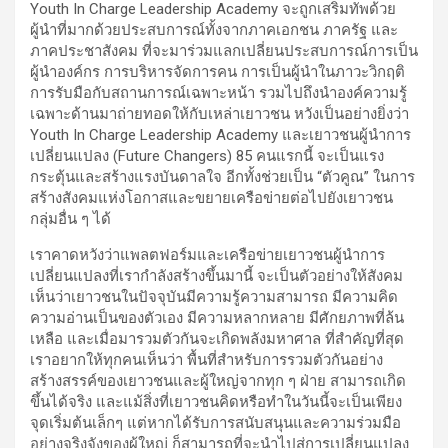
Youth In Charge Leadership Academy จะถูกเสริมทัพด้วย
ผู้นำที่มากด้วยประสบการณ์ทั้งจากภาคเอกชน ภาครัฐ และ
ภาคประชาสังคม ที่จะมาร่วมแลกเปลี่ยนประสบการณ์การเป็น
ผู้นำองค์กร การบริหารจัดการคน การเป็นผู้นำในภาวะวิกฤติ
การรับมือกับสถานการณ์เฉพาะหน้า รวมไปถึงนำองค์ความรู้
เฉพาะด้านมาถ่ายทอดให้กับเหล่าเยาวชน หวังเป็นอย่างยิ่งว่า
Youth In Charge Leadership Academy และเยาวชนผู้นำการ
เปลี่ยนแปลง (Future Changers) 85 คนแรกนี้ จะเป็นแรง
กระตุ้นและสร้างแรงบันดาลใจ อีกทั้งช่วยเป็น “ตัวคูณ” ในการ
สร้างสังคมแห่งโอกาสและขยายเครือข่ายต่อไปยังเยาวชน
กลุ่มอื่น ๆ ได้
เราคาดหวังว่าแพลตฟอร์มและเครือข่ายเยาวชนผู้นำการ
เปลี่ยนแปลงที่เรากำลังสร้างขึ้นมานี้ จะเป็นตัวอย่างให้สังคม
เห็นว่าเยาวชนในปัจจุบันมีความรู้ความสามารถ มีความคิด
ความอ่านเป็นของตัวเอง มีความหลากหลาย มีศักยภาพที่ล้น
เหลือ และเมื่อมารวมตัวกันจะเกิดพลังมหาศาล ที่สำคัญที่สุด
เราอยากให้ทุกคนเห็นว่า พื้นที่สำหรับการรวมตัวกันอย่าง
สร้างสรรค์ของเยาวชนและผู้ใหญ่จากทุก ๆ ฝ่าย สามารถเกิด
ขึ้นได้จริง และแม้สิ่งที่เยาวชนคิดหรือทำในวันนี้จะเป็นเพียง
จุดเริ่มต้นเล็กๆ แต่หากได้รับการสนับสนุนและความร่วมมือ
อย่างจริงจังของผู้ใหญ่ ก็สามารถที่จะนำไปสู่การเปลี่ยนแปลง