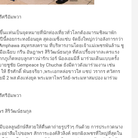
ึ้นแท่นเป็นจุดหมายที่นักท่องเที่ยวทั่วโลกต้องมารมชิลมาพัก
ปีนี้ลอยกระทงย้อนยุค สุดอเมซิ่งแซ่บ จัดยิ่งใหญ่กว่าอลังการกว่า
Sri Amphawa สมุทรสงคราม ที่บริหารงานโดยเจ้าแม่เพชรพันล้าน ชู
อเฉียบ กรีน อัษฎาพร สิริวัฒน์ธนกุล ที่ดังเปรี้ยงจากละครแรง
ากภูเก็ตหอบลูกสาวน่ารักเว่อร์ น้องเอมมิลี่ มาร่วมเดินแบบครั้ง
บายชูชัย Gempeace by Chuchai ยังมีดาวดังมาร่วมงาน เช่น
ด้ง ให้ ธีรศักดิ์ พันธจริยา ,พระเอกหล่อขาวใส แซป วรากร ศวัสกร
โดยมี 2 พส.ดังแห่งยุค พระมหาไพรวัลย์-พระมหาสมปอง มาร่วม
 มีบอลลูนยักษ์สีสวยให้ตื่นตาถ่ายรูปรัวๆ กันด้วย การประกวดนาง
าลืมไปขอพร สักการะองค์สิวลิงค์ หยกฝังเพชรที่ใหญ่ที่สุดใน