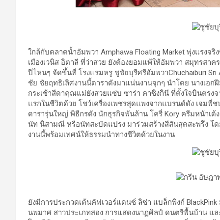
ใกล้กับตลาดน้ำอัมพวา Amphawa Floating Market พุ่งแรงจริงข
เมืองเวนิส อิตาลี ที่ว่าสวย ยังต้องยอมแพ้ให้อัมพวา สมุทรสาคร
ปีไหนๆ จัดขึ้นที่ โรงแรมหรู ชูชัยบุรีศรีอัมพวาChuchaiburi 
ชัย ชัยฤทธิเลิศงานนี้ดาราดังมาแน่นงานจุกๆ นำโดย นางเอกฝีมื
กระเช้าสีดาคุณแม่ยังสวยแซ่บ ซาร่า คาซิงกินี ที่ตั้งใจบินตรงจ
แรกในชีวิตด้วย โชว์เครื่องเพชรสุดแพงจากแบรนด์ดัง เจมพี่ช
ดารารุ่นใหญ่ พิธีกรดัง นักธุรกิจพันล้าน โครี่ Kory ครีมหน้าเ
นัท นิสามณี หรือนัทสะบัดแปรง มาร่วมสร้างสีสันสุดสะพรึง 
งานนี้พร้อมเทศน์ให้ธรรมนำทางชีวิตด้วยในงาน
ยังมีการประกวดเต้นคัฟเวอร์แดนซ์ ลิซ่า แบล็กพิงก์ BlackPink
นพมาศ สาวประเภทสอง การแสดงนาฏศิลป์ ดนตรีพื้นบ้าน และอย่