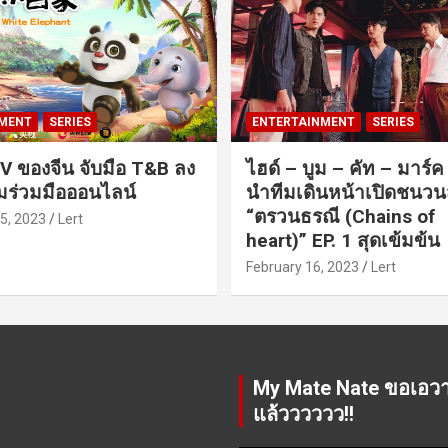
MENT
SERIES
ENTERTAINMENT
SERIES
V ของจีน จับมือ T&B ลง
ไฮด์ – บูม – คัท – มาร์
ร่วมมือออนไลน์
นำทีมเดินหน้าเปิดชนว
“ตรวนธรณี (Chains of
5, 2023
Lert
heart)” EP. 1 สุดเข้มข้น
February 16, 2023
Lert
My Mate Nate ขอเอว
แล้วววววว!!